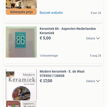
Scherpste prijs
Bezoek website
8 jun 26
Keramiek 86 - Aspecten Nederlandse
Keramiek
€ 5,00
Details
's-Gravenhage
5 aug 26
Modern keramiek - E. de Waal
9789061138808
€ 17,00
Details