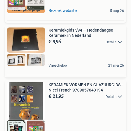
Scherpste prijs
Bezoek website
5 aug 26
Keramiekgids \'94 — Hedendaagse
Keramiek in Nederland
€ 9,95
Details
Vriescheloo
21 mei 26
KERAMIEK VORMEN EN GLAZUURGIDS -
Nicci French 9789057643194
€ 21,95
Details