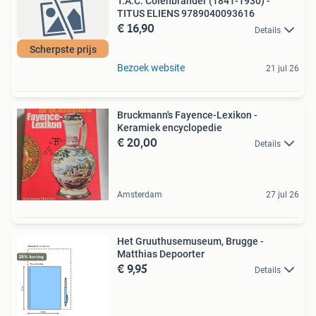
T.A.C. Colenbrander (1841-1930) -
TITUS ELIENS 9789040093616
€ 16,90
Details
Scherpste prijs
Bezoek website
21 jul 26
Bruckmann's Fayence-Lexikon -
Keramiek encyclopedie
€ 20,00
Details
Amsterdam
27 jul 26
Het Gruuthusemuseum, Brugge -
Matthias Depoorter
€ 9,95
Details