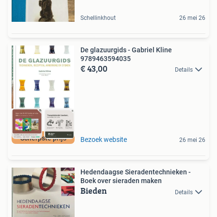
Schellinkhout
26 mei 26
De glazuurgids - Gabriel Kline
9789463594035
€ 43,00
Details
Scherpste prijs
Bezoek website
26 mei 26
Hedendaagse Sieradentechnieken -
Boek over sieraden maken
Bieden
Details