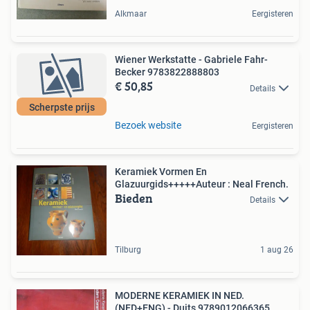
Alkmaar
Eergisteren
Wiener Werkstatte - Gabriele Fahr-
Becker 9783822888803
€ 50,85
Details
Scherpste prijs
Bezoek website
Eergisteren
Keramiek Vormen En
Glazuurgids+++++Auteur : Neal French.
Bieden
Details
Tilburg
1 aug 26
MODERNE KERAMIEK IN NED.
(NED+ENG) - Duits 9789012066365