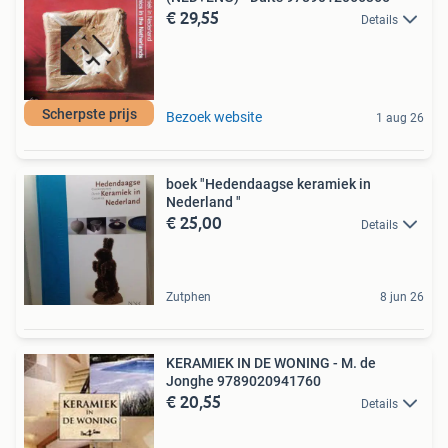
€ 29,55
Details
Scherpste prijs
Bezoek website
1 aug 26
boek "Hedendaagse keramiek in
Nederland "
€ 25,00
Details
Zutphen
8 jun 26
KERAMIEK IN DE WONING - M. de
Jonghe 9789020941760
€ 20,55
Details