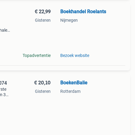
€ 22,99
Boekhandel Roelants
Gisteren
Nijmegen
halen
g
14.00
Topadvertentie
Bezoek website
€ 20,10
BoekenBalie
074
rste
Gisteren
Rotterdam
en 30
ag
ulp