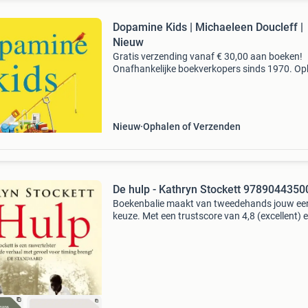
Dopamine Kids | Michaeleen Doucleff |
Nieuw
Gratis verzending vanaf € 30,00 aan boeken!
Onafhankelijke boekverkopers sinds 1970. Op
in onze boekhandel in nijmegen of dezelfde da
verstuurd bij bestellingen van ma t/m vr voor 
Uur
Nieuw
Ophalen of Verzenden
De hulp - Kathryn Stockett 9789044350
Boekenbalie maakt van tweedehands jouw ee
keuze. Met een trustscore van 4,8 (excellent) 
dagen retour garantie maken we dat iedere d
waar. Bestel direct op onze website! Titel: de h
aute