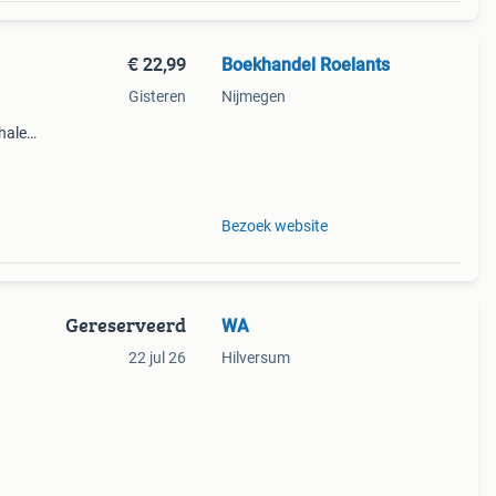
€ 22,99
Boekhandel Roelants
Gisteren
Nijmegen
halen
g
14.00
Bezoek website
Gereserveerd
WA
22 jul 26
Hilversum