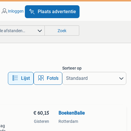
Inloggen
Plaats advertentie
lle afstanden…
Zoek
Sorteer op
Lijst
Foto’s
€ 60,15
BoekenBalie
Gisteren
Rotterdam
aag