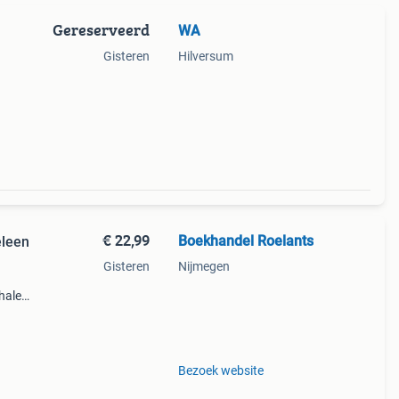
Gereserveerd
WA
Gisteren
Hilversum
€ 22,99
Boekhandel Roelants
eleen
Gisteren
Nijmegen
halen
g
14.00
Bezoek website