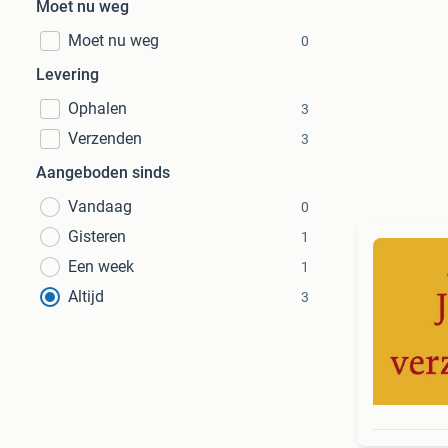
Moet nu weg
Moet nu weg
0
Levering
Ophalen
3
Verzenden
3
Aangeboden sinds
Vandaag
0
Gisteren
1
Een week
1
Altijd
3