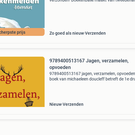
verzonden! Boekenbalie maakt van tweedeha
jouw eerste keuze. Met een trustscore van 4,8
(excellent) en 30 dagen retour garantie make
dat iedere da
cherpste prijs
Zo goed als nieuw
Verzenden
9789400513167 Jagen, verzamelen,
opvoeden
9789400513167 jagen, verzamelen, opvoeden 
boek van michaeleen doucleff betreft de 1e dr
paperback uitvoering. Dit boek is nieuw
verkrijgbaar vanaf €22.99. Eigenschappen: - i
97894005
Nieuw
Verzenden