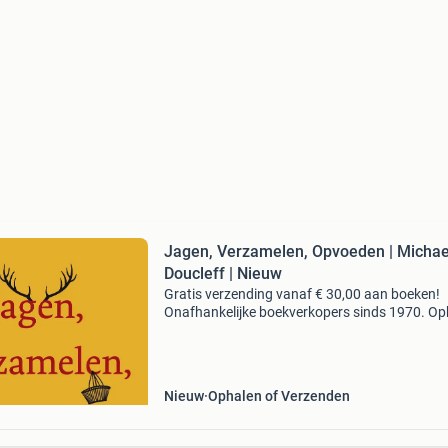
Jagen, Verzamelen, Opvoeden | Micha
Doucleff | Nieuw
Gratis verzending vanaf € 30,00 aan boeken!
Onafhankelijke boekverkopers sinds 1970. Op
in onze boekhandel in nijmegen of dezelfde da
verstuurd bij bestellingen van ma t/m vr voor 
Uur
Nieuw
Ophalen of Verzenden