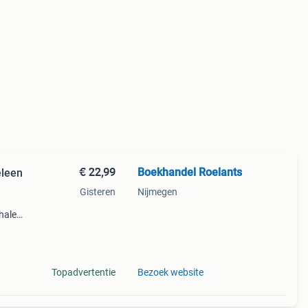
€ 22,99
Boekhandel Roelants
eleen
Gisteren
Nijmegen
halen
g
14.00
Topadvertentie
Bezoek website