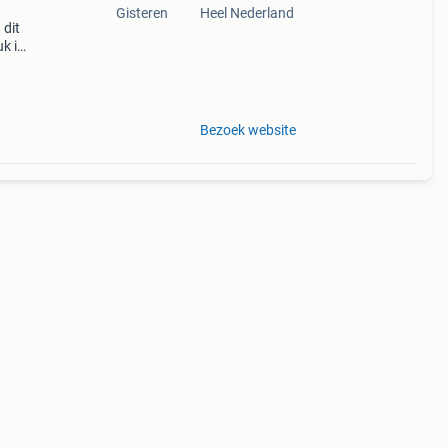
Gisteren
Heel Nederland
dit
uk in
sbn:
Bezoek website