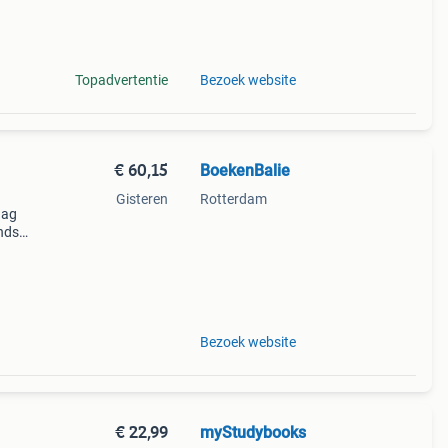
Topadvertentie
Bezoek website
€ 60,15
BoekenBalie
Gisteren
Rotterdam
aag
nds
n we
Bezoek website
€ 22,99
myStudybooks