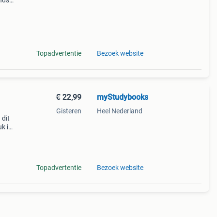
nds
n we
Topadvertentie
Bezoek website
€ 22,99
myStudybooks
Gisteren
Heel Nederland
dit
uk in
sbn:
Topadvertentie
Bezoek website