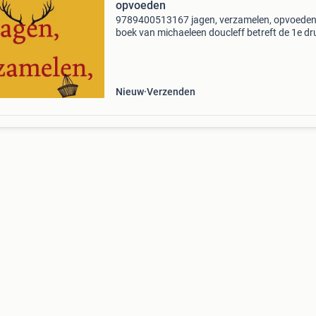
opvoeden
9789400513167 jagen, verzamelen, opvoeden 
boek van michaeleen doucleff betreft de 1e dr
paperback uitvoering. Dit boek is nieuw
verkrijgbaar vanaf €22.99. Eigenschappen: - i
97894005
Nieuw
Verzenden