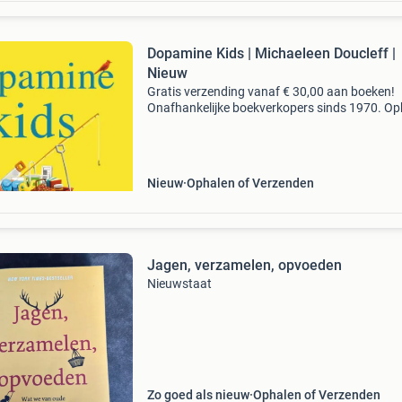
Dopamine Kids | Michaeleen Doucleff |
Nieuw
Gratis verzending vanaf € 30,00 aan boeken!
Onafhankelijke boekverkopers sinds 1970. Op
in onze boekhandel in nijmegen of dezelfde da
verstuurd bij bestellingen van ma t/m vr voor 
Uur
Nieuw
Ophalen of Verzenden
Jagen, verzamelen, opvoeden
Nieuwstaat
Zo goed als nieuw
Ophalen of Verzenden