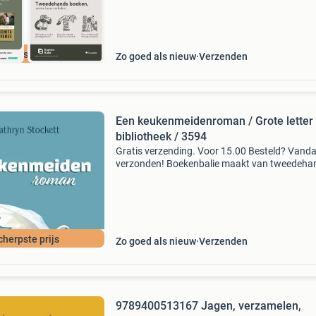
cherpste prijs
Zo goed als nieuw
Verzenden
Een keukenmeidenroman / Grote letter
bibliotheek / 3594
Gratis verzending. Voor 15.00 Besteld? Vand
verzonden! Boekenbalie maakt van tweedeha
jouw eerste keuze. Met een trustscore van 4,8
(excellent) en 30 dagen retour garantie make
dat iedere da
cherpste prijs
Zo goed als nieuw
Verzenden
9789400513167 Jagen, verzamelen,