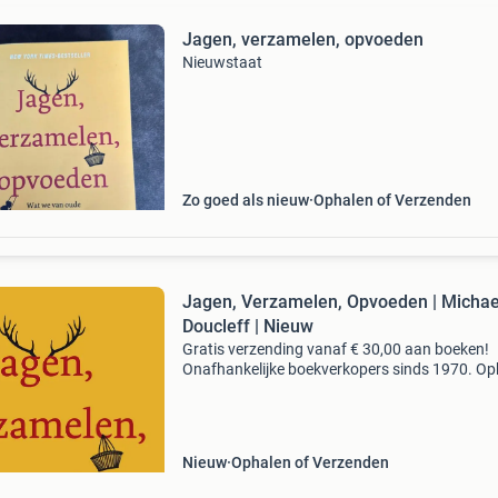
Jagen, verzamelen, opvoeden
Nieuwstaat
Zo goed als nieuw
Ophalen of Verzenden
Jagen, Verzamelen, Opvoeden | Micha
Doucleff | Nieuw
Gratis verzending vanaf € 30,00 aan boeken!
Onafhankelijke boekverkopers sinds 1970. Op
in onze boekhandel in nijmegen of dezelfde da
verstuurd bij bestellingen van ma t/m vr voor 
Uur
Nieuw
Ophalen of Verzenden