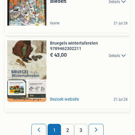
Bieden
Details
Goirle
21 jul 26
Bruegels wintertaferelen
9789462302211
€ 43,00
Details
Scherpste prijs
Bezoek website
21 jul 26
1
2
3