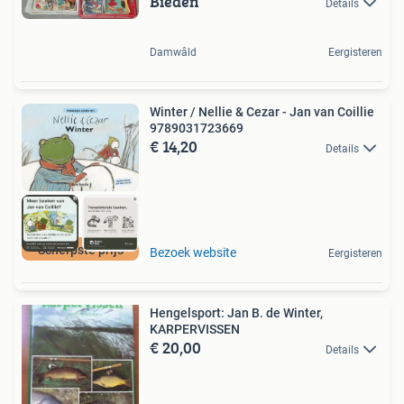
Bieden
Details
Damwâld
Eergisteren
Winter / Nellie & Cezar - Jan van Coillie
9789031723669
€ 14,20
Details
Scherpste prijs
Bezoek website
Eergisteren
Hengelsport: Jan B. de Winter,
KARPERVISSEN
€ 20,00
Details