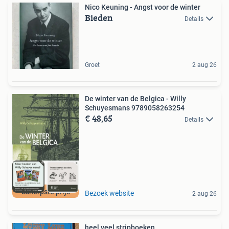
Nico Keuning - Angst voor de winter
Bieden
Details
Groet
2 aug 26
De winter van de Belgica - Willy
Schuyesmans 9789058263254
€ 48,65
Details
Scherpste prijs
Bezoek website
2 aug 26
heel veel stripboeken