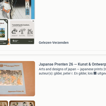
dagen retour garantie maken we dat iedere d
waar. Bestel direct op onze website! Titel: jap
pren
cherpste prijs
Gelezen
Verzenden
Japanse Prenten 26 — Kunst & Ontwer
Arts and designs of japan — japanese prints 2
auteur(s): gilder, peter r. En gilder, lois 🏢 uitge
published by arts and designs of japan, san
francisco, ca, 2004 📄 aantal pagina’s: 24 📚 u