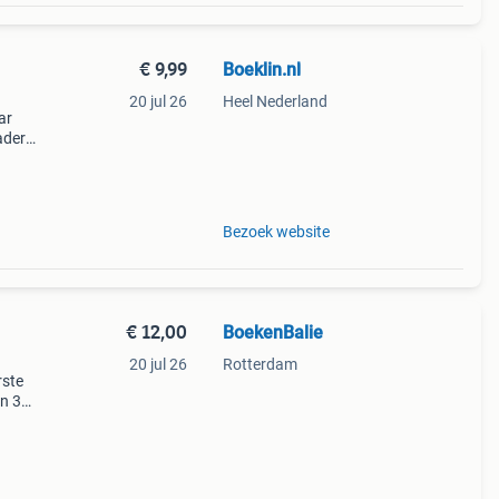
€ 9,99
Boeklin.nl
20 jul 26
Heel Nederland
ar
ader
e
dame
Bezoek website
€ 12,00
BoekenBalie
20 jul 26
Rotterdam
rste
en 30
ag