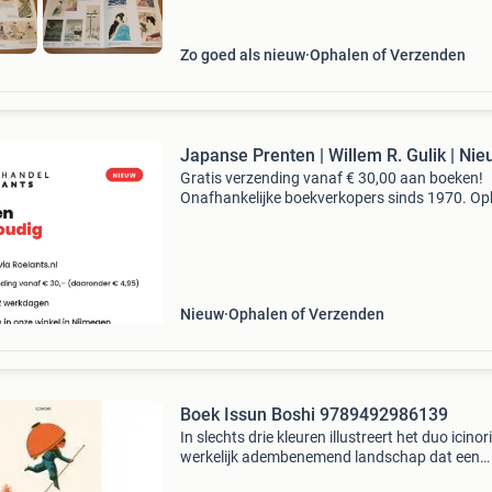
Zo goed als nieuw
Ophalen of Verzenden
Japanse Prenten | Willem R. Gulik | Ni
Gratis verzending vanaf € 30,00 aan boeken!
Onafhankelijke boekverkopers sinds 1970. Op
in onze boekhandel in nijmegen of dezelfde da
verstuurd bij bestellingen van ma t/m vr voor 
Uur
Nieuw
Ophalen of Verzenden
Boek Issun Boshi 9789492986139
In slechts drie kleuren illustreert het duo icinor
werkelijk adembenemend landschap dat een
gloednieuwe twist geeft aan het eeuwenoud