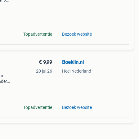
en 30
ag
Topadvertentie
Bezoek website
€ 9,99
Boeklin.nl
20 jul 26
Heel Nederland
ar
ader
e
dame
Topadvertentie
Bezoek website