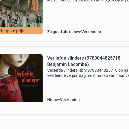
keuze. Met een trustscore van 4,8 (excellent) 
dagen retour garantie maken we dat iedere d
waar. Bestel direct op onze website! Titel: een
avond ui
cherpste prijs
Zo goed als nieuw
Verzenden
Verliefde vlinders (9789044825718,
Benjamin Lacombe)
Verliefde vlinders isbn: 9789044825718 op ha
veertiende verjaardag moet naoko van haar v
naar de grootstad kyoto, om er een traditionel
opleiding te krijgen en een fatsoenlijke jonge
te wor
Nieuw
Verzenden