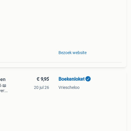
ag
anse
Bezoek website
€ 9,95
Boekenloket
pen
6 📖
20 jul 26
Vriescheloo
ver:
it