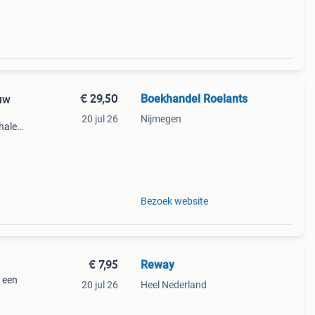
€ 29,50
Boekhandel Roelants
euw
20 jul 26
Nijmegen
halen
g
14.00
Bezoek website
€ 7,95
Reway
i een
20 jul 26
Heel Nederland