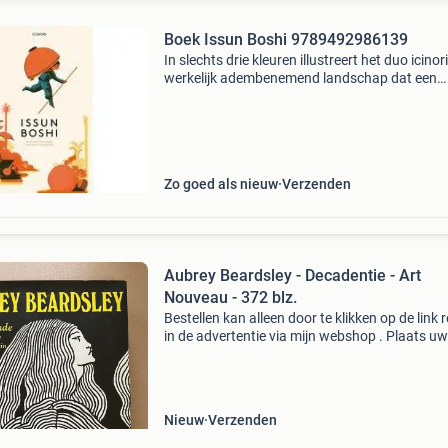
Boek Issun Boshi 9789492986139
In slechts drie kleuren illustreert het duo icinor
werkelijk adembenemend landschap dat een
gloednieuwe twist geeft aan het eeuwenoud
internationaal bekend sprookje, klein duimpje.
Issun boshi is
Zo goed als nieuw
Verzenden
Aubrey Beardsley - Decadentie - Art
Nouveau - 372 blz.
Bestellen kan alleen door te klikken op de link 
in de advertentie via mijn webshop . Plaats uw
bestelling in het winkelmandje. Bij meerdere
producten worden automatisch slechts 1x
verzendkosten
Nieuw
Verzenden