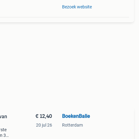
Bezoek website
€ 12,40
BoekenBalie
 van
20 jul 26
Rotterdam
rste
en 30