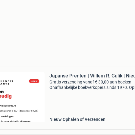
Japanse Prenten | Willem R. Gulik | Ni
Gratis verzending vanaf € 30,00 aan boeken!
Onafhankelijke boekverkopers sinds 1970. Op
in onze boekhandel in nijmegen of dezelfde da
verstuurd bij bestellingen van ma t/m vr voor 
Uur
Nieuw
Ophalen of Verzenden