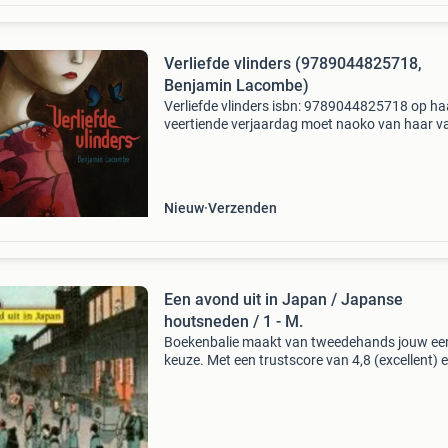
Verliefde vlinders (9789044825718,
Benjamin Lacombe)
Verliefde vlinders isbn: 9789044825718 op ha
veertiende verjaardag moet naoko van haar v
naar de grootstad kyoto, om er een traditionel
opleiding te krijgen en een fatsoenlijke jonge
te wor
Nieuw
Verzenden
Een avond uit in Japan / Japanse
houtsneden / 1 - M.
Boekenbalie maakt van tweedehands jouw ee
keuze. Met een trustscore van 4,8 (excellent) 
dagen retour garantie maken we dat iedere d
waar. Bestel direct op onze website! Titel: een
avond ui