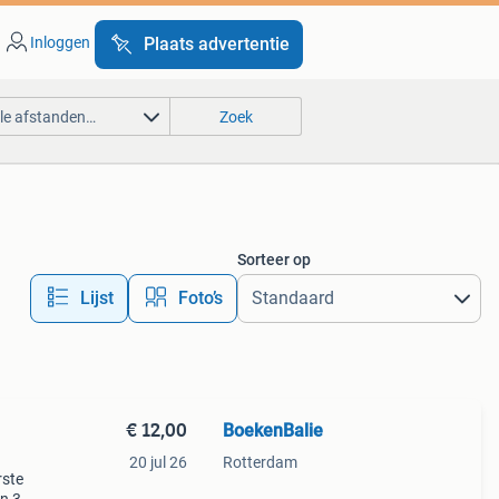
Inloggen
Plaats advertentie
lle afstanden…
Zoek
Sorteer op
Lijst
Foto’s
€ 12,00
BoekenBalie
20 jul 26
Rotterdam
rste