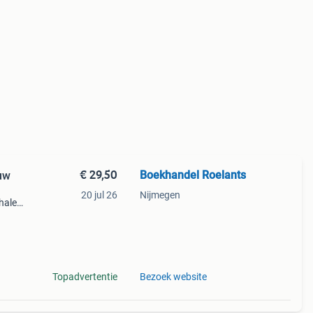
€ 29,50
Boekhandel Roelants
euw
20 jul 26
Nijmegen
halen
g
14.00
Topadvertentie
Bezoek website