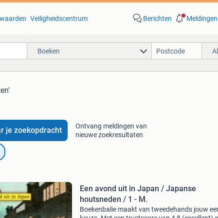
waarden
Veiligheidscentrum
Berichten
Meldingen
Boeken
A
en'
Ontvang meldingen van
r je zoekopdracht
nieuwe zoekresultaten
Een avond uit in Japan / Japanse
houtsneden / 1 - M.
Boekenbalie maakt van tweedehands jouw ee