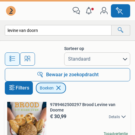
Boeken
Sorteer op
Alle afstanden…
Bewaar je zoekopdracht
Filters
Boeken
9789462500297 Brood Levine van
Doorne
€ 30,99
Details
Topadvertentie