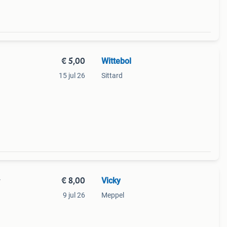
€ 5,00
Wittebol
15 jul 26
Sittard
€ 8,00
Vicky
y
9 jul 26
Meppel
n.