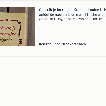
Gebruik je innerlijke Kracht - Louise L. 
Ontdek de kracht in jezelf met dit inspirerende
van louise l. Hay, de auteur van de bestseller
&#39;je kunt je leven helen&#39;. Dit boek help
om je innerlijke kracht aan te boren en
Gelezen
Ophalen of Verzenden