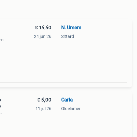
€ 15,50
N. Ursem
t
24 jun 26
Sittard
en
 als
helen.
€ 5,00
Carla
y
e
11 jul 26
Oldelamer
n
He