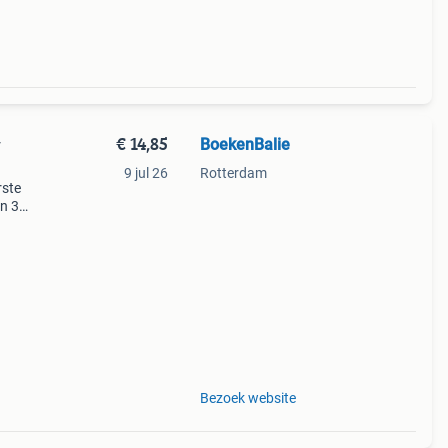
€ 14,85
BoekenBalie
y
9 jul 26
Rotterdam
rste
en 30
ag
uik je
Bezoek website