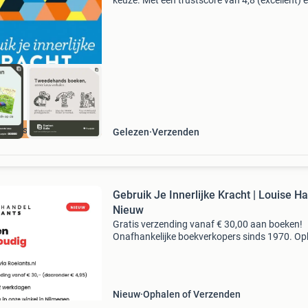
keuze. Met een trustscore van 4,8 (excellent) 
dagen retour garantie maken we dat iedere d
waar. Bestel direct op onze website! Titel: gebr
i
cherpste prijs
Gelezen
Verzenden
Gebruik Je Innerlijke Kracht | Louise Ha
Nieuw
Gratis verzending vanaf € 30,00 aan boeken!
Onafhankelijke boekverkopers sinds 1970. Op
in onze boekhandel in nijmegen of dezelfde da
verstuurd bij bestellingen van ma t/m vr voor 
Uur
Nieuw
Ophalen of Verzenden