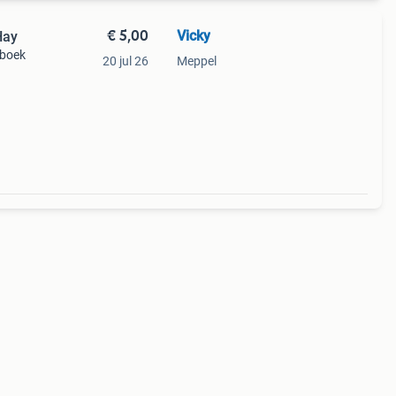
€ 5,00
Vicky
Hay
 boek
20 jul 26
Meppel
t je