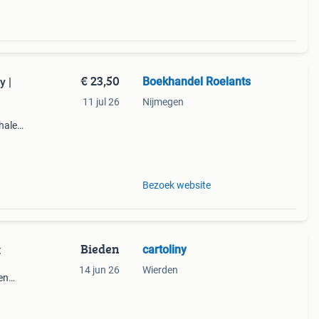
€ 23,50
Boekhandel Roelants
y |
11 jul 26
Nijmegen
halen
g
14.00
Bezoek website
Bieden
cartoliny
t
14 jun 26
Wierden
en
 als
helen.