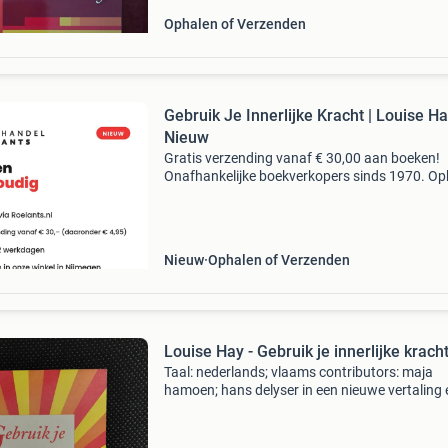
Ophalen of Verzenden
Gebruik Je Innerlijke Kracht | Louise Ha
Nieuw
Gratis verzending vanaf € 30,00 aan boeken!
Onafhankelijke boekverkopers sinds 1970. Op
in onze boekhandel in nijmegen of dezelfde da
verstuurd bij bestellingen van ma t/m vr voor 
Uur
Nieuw
Ophalen of Verzenden
Louise Hay - Gebruik je innerlijke krach
Taal: nederlands; vlaams contributors: maja
hamoen; hans delyser in een nieuwe vertaling 
vormgeving! Louise heeft dit boek geschreven
een vervolg op haar bestseller je kunt je leven 
Ze v