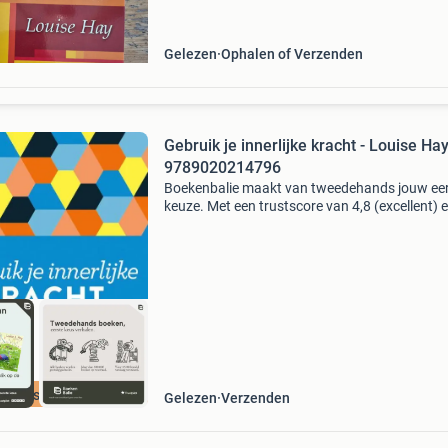
Het boek
Gelezen
Ophalen of Verzenden
Gebruik je innerlijke kracht - Louise Ha
9789020214796
Boekenbalie maakt van tweedehands jouw ee
keuze. Met een trustscore van 4,8 (excellent) 
dagen retour garantie maken we dat iedere d
waar. Bestel direct op onze website! Titel: gebr
i
cherpste prijs
Gelezen
Verzenden