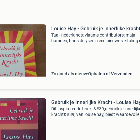
Louise Hay - Gebruik je innerlijke krach
Taal: nederlands; vlaams contributors: maja
hamoen; hans delyser in een nieuwe vertaling 
vormgeving! Louise heeft dit boek geschreven
een vervolg op haar bestseller je kunt je leven 
Ze v
Zo goed als nieuw
Ophalen of Verzenden
Gebruik je Innerlijke Kracht - Louise Ha
Dit inspirerende boek, &#39;gebruik je innerlijk
kracht&#39; van louise hay, biedt waardevolle
inzichten en praktische oefeningen om je eige
innerlijke kracht te ontdekken en te benutten. 