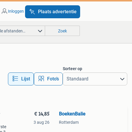
Inloggen
Plaats advertentie
lle afstanden…
Zoek
Sorteer op
Lijst
Foto’s
€ 14,85
BoekenBalie
y
3 aug 26
Rotterdam
rste