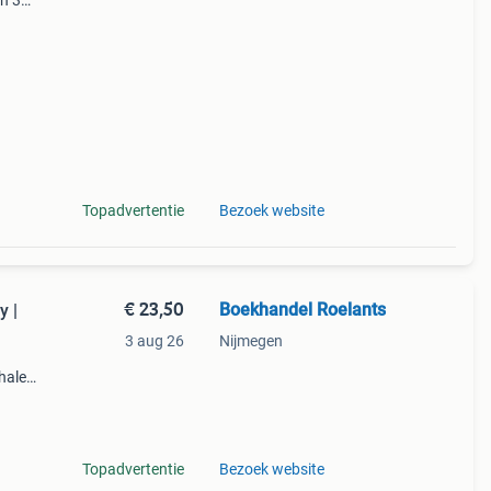
en 30
ag
uik je
Topadvertentie
Bezoek website
€ 23,50
Boekhandel Roelants
y |
3 aug 26
Nijmegen
halen
g
14.00
Topadvertentie
Bezoek website