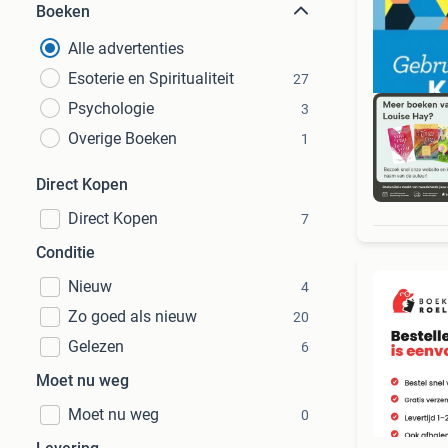
Boeken
Alle advertenties
Esoterie en Spiritualiteit
27
Psychologie
3
Overige Boeken
1
Direct Kopen
S
Direct Kopen
7
Conditie
Nieuw
4
Zo goed als nieuw
20
Gelezen
6
Moet nu weg
Moet nu weg
0