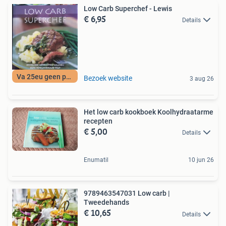
Low Carb Superchef - Lewis
€ 6,95
Details
Va 25eu geen porto
Bezoek website
3 aug 26
Het low carb kookboek Koolhydraatarme
recepten
€ 5,00
Details
Enumatil
10 jun 26
9789463547031 Low carb |
Tweedehands
€ 10,65
Details