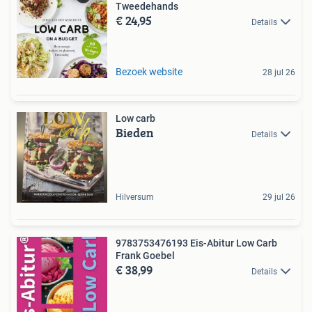
Tweedehands
€ 24,95
Details
Bezoek website
28 jul 26
Low carb
Bieden
Details
Hilversum
29 jul 26
9783753476193 Eis-Abitur Low Carb
Frank Goebel
€ 38,99
Details