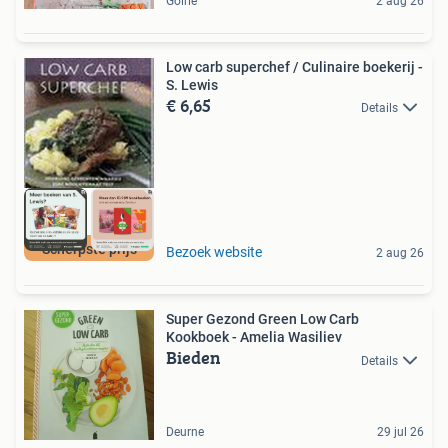
Goirle
2 aug 26
Low carb superchef / Culinaire boekerij -
S. Lewis
€ 6,65
Details
Scherpste prijs
Bezoek website
2 aug 26
Super Gezond Green Low Carb
Kookboek - Amelia Wasiliev
Bieden
Details
Deurne
29 jul 26