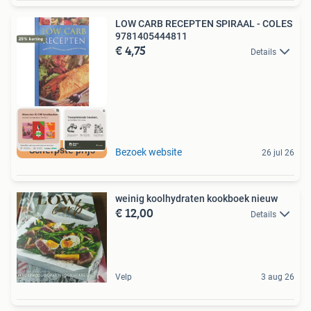
LOW CARB RECEPTEN SPIRAAL - COLES
9781405444811
€ 4,75
Details
Scherpste prijs
Bezoek website
26 jul 26
weinig koolhydraten kookboek nieuw
€ 12,00
Details
Velp
3 aug 26