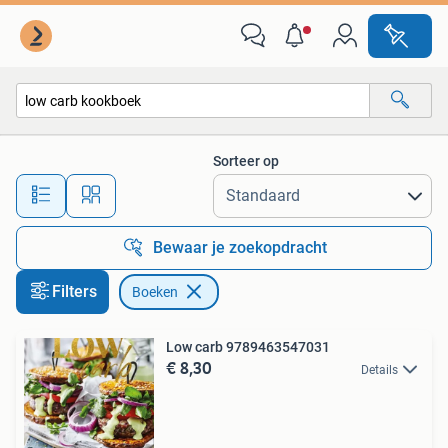
Boeken
Sorteer op
Alle afstanden…
Bewaar je zoekopdracht
Filters
Boeken
Low carb 9789463547031
€ 8,30
Details