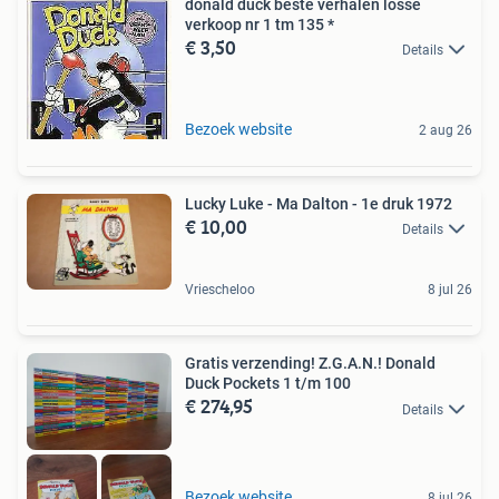
donald duck beste verhalen losse
verkoop nr 1 tm 135 *
€ 3,50
Details
Bezoek website
2 aug 26
Lucky Luke - Ma Dalton - 1e druk 1972
€ 10,00
Details
Vriescheloo
8 jul 26
Gratis verzending! Z.G.A.N.! Donald
Duck Pockets 1 t/m 100
€ 274,95
Details
Bezoek website
8 jul 26