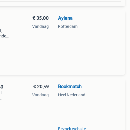
€ 35,00
Ayiana
Vandaag
Rotterdam
t,
ende
 gids
€ 20,49
Bookmatch
40
l
Vandaag
Heel Nederland
ds
 want
Bezoek website