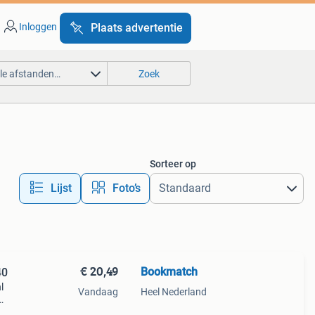
Inloggen
Plaats advertentie
lle afstanden…
Zoek
Sorteer op
Lijst
Foto’s
€ 20,49
Bookmatch
40
l
Vandaag
Heel Nederland
ds