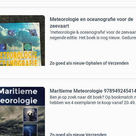
Meteorologie en oceanografie voor de
zeevaart
‘meteorologie & oceanografie’ voor de zeevaar
negende editie. Het boek is nog nieuw. Gedur
een reeks van jaren zal dit handboek voor het
onderwijs en de zeevaart als een betrouwbare
kun
Zo goed als nieuw
Ophalen of Verzenden
Maritieme Meteorologie 97894924541
Ben je op zoek naar dit boek? Op bookmatch.n
hebben we 4 exemplaren te koop vanaf 20.49
Bookmatch is dé markplaats voor tweedehan
studieboeken. Je koopt je studieboeken veilig
wij betalen een
Zo goed als nieuw
Verzenden