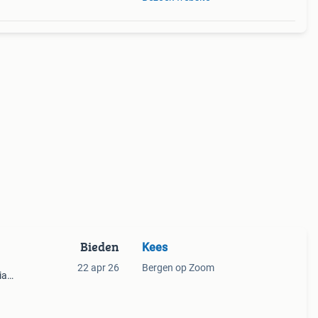
Bieden
Kees
22 apr 26
Bergen op Zoom
ia
n.
akt