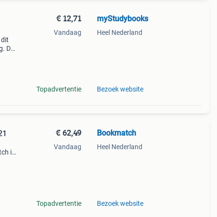
€ 12,71
myStudybooks
Vandaag
Heel Nederland
dit
g. De
ieuw.
t
Topadvertentie
Bezoek website
€ 62,49
Bookmatch
21
Vandaag
Heel Nederland
ch is
n. Je
een
Topadvertentie
Bezoek website