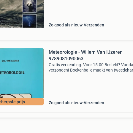
studieboeken. Je koopt je studieboeken veilig
wij betalen een
Zo goed als nieuw
Verzenden
Meteorologie - Willem Van IJzeren
9789081090063
Gratis verzending. Voor 15.00 Besteld? Vand
verzonden! Boekenbalie maakt van tweedeha
jouw eerste keuze. Met een trustscore van 4,8
(excellent) en 30 dagen retour garantie make
dat iedere da
cherpste prijs
Zo goed als nieuw
Verzenden