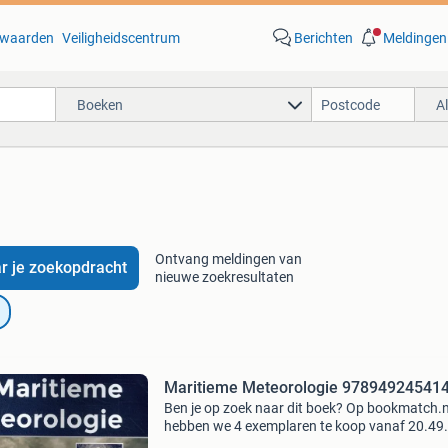
waarden
Veiligheidscentrum
Berichten
Meldingen
Boeken
A
Ontvang meldingen van
r je zoekopdracht
nieuwe zoekresultaten
Maritieme Meteorologie 97894924541
Ben je op zoek naar dit boek? Op bookmatch.n
hebben we 4 exemplaren te koop vanaf 20.49
Bookmatch is dé markplaats voor tweedehan