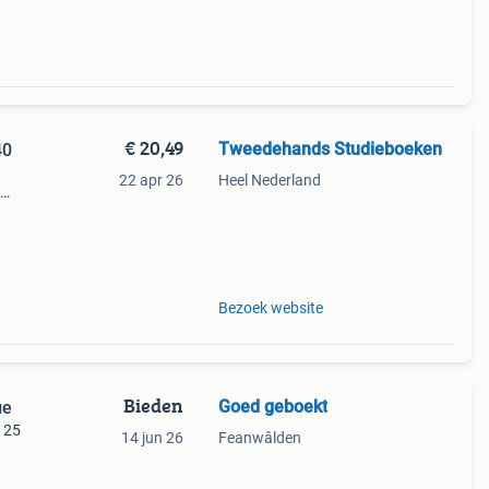
€ 20,49
Tweedehands Studieboeken
40
22 apr 26
Heel Nederland
Bezoek website
Bieden
Goed geboekt
ie
 25
14 jun 26
Feanwâlden