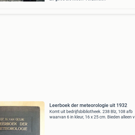
Leerboek der meteorologie uit 1932
Komt uit bedrijfsbibliotheek. 238 Blz, 108 afb
waarvan 6 in kleur, 16 x 25 cm. Bieden alleen v
marktplaats, uw bod is exclusief verzendkoste
Betaling met betaalverzoek. Wordt goed verp
verzonde