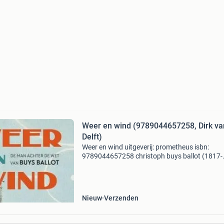
Weer en wind (9789044657258, Dirk va
Delft)
Weer en wind uitgeverij: prometheus isbn:
9789044657258 christoph buys ballot (1817-
1890), oprichter van het knmi, was een van 's
werelds beroemdste meteorologen. Als zoon 
een rijke dominee st
Nieuw
Verzenden