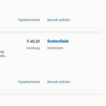
 want
Topadvertentie
Bezoek website
€ 40,10
BoekenBalie
Vandaag
Rotterdam
aag
nds
n we
Topadvertentie
Bezoek website