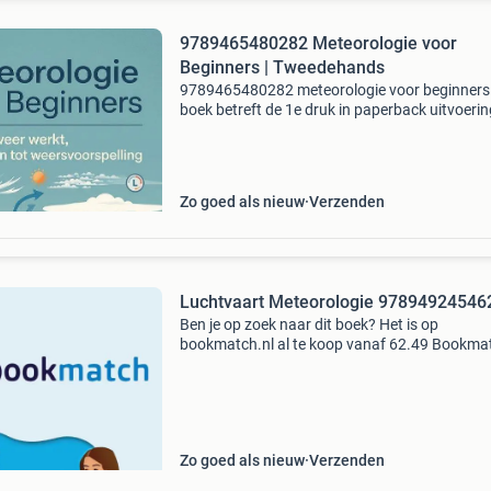
9789465480282 Meteorologie voor
Beginners | Tweedehands
9789465480282 meteorologie voor beginners 
boek betreft de 1e druk in paperback uitvoerin
staat van dit tweedehands exemplaar is als n
Het boek is verkrijgbaar vanaf €12.71 En word
Zo goed als nieuw
Verzenden
Luchtvaart Meteorologie 97894924546
Ben je op zoek naar dit boek? Het is op
bookmatch.nl al te koop vanaf 62.49 Bookmat
dé markplaats voor tweedehands studieboeke
koopt je studieboeken veilig want wij betalen 
verkoper pas
Zo goed als nieuw
Verzenden