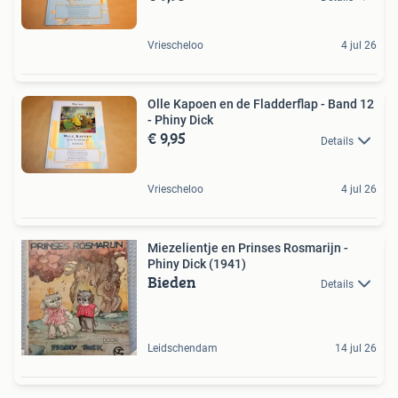
Vriescheloo
4 jul 26
Olle Kapoen en de Fladderflap - Band 12
- Phiny Dick
€ 9,95
Details
Vriescheloo
4 jul 26
Miezelientje en Prinses Rosmarijn -
Phiny Dick (1941)
Bieden
Details
Leidschendam
14 jul 26