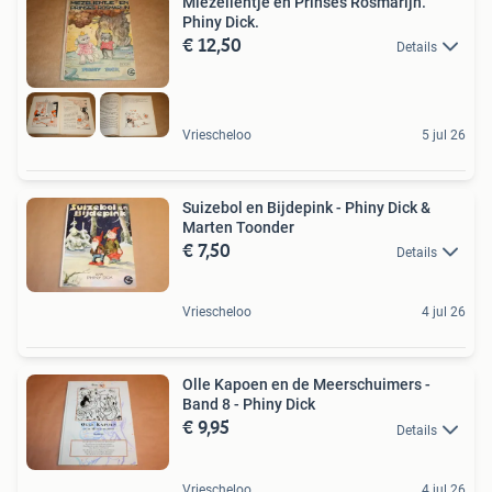
Miezelientje en Prinses Rosmarijn.
Phiny Dick.
€ 12,50
Details
Vriescheloo
5 jul 26
Suizebol en Bijdepink - Phiny Dick &
Marten Toonder
€ 7,50
Details
Vriescheloo
4 jul 26
Olle Kapoen en de Meerschuimers -
Band 8 - Phiny Dick
€ 9,95
Details
Vriescheloo
4 jul 26