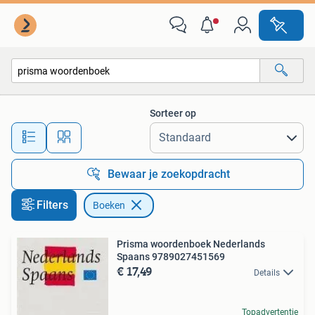
Boeken
Sorteer op
Alle afstanden…
Bewaar je zoekopdracht
Filters
Boeken
Prisma woordenboek Nederlands
Spaans 9789027451569
€ 17,49
Details
Topadvertentie