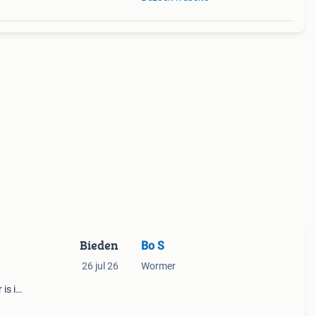
Bieden
Bo S
26 jul 26
Wormer
is in
n