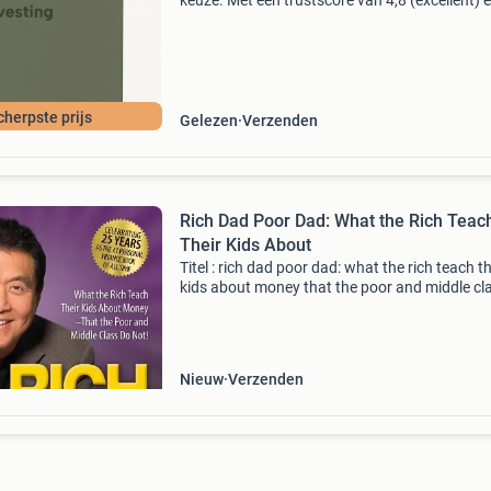
keuze. Met een trustscore van 4,8 (excellent) 
dagen retour garantie maken we dat iedere d
waar. Bestel direct op onze website! Titel: the 
dad
cherpste prijs
Gelezen
Verzenden
Rich Dad Poor Dad: What the Rich Teac
Their Kids About
Titel : rich dad poor dad: what the rich teach th
kids about money that the poor and middle cl
do not! Author : robert t. Kiyosaki uitgever : pl
publishing isbn 13 : 9781612681139 prijs incl
Nieuw
Verzenden