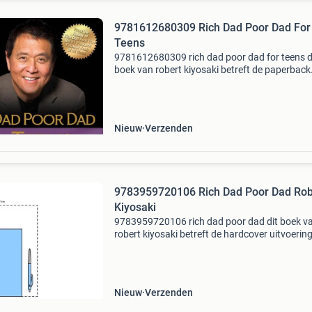
9781612680309 Rich Dad Poor Dad For
Teens
9781612680309 rich dad poor dad for teens d
boek van robert kiyosaki betreft de paperback
uitvoering. Dit boek is nieuw verkrijgbaar vana
€11.99. Eigenschappen: - isbn: 978161268030
auteur/
Nieuw
Verzenden
9783959720106 Rich Dad Poor Dad Rob
Kiyosaki
9783959720106 rich dad poor dad dit boek v
robert kiyosaki betreft de hardcover uitvoering
boek is nieuw verkrijgbaar vanaf €7.09.
Eigenschappen: - isbn: 9783959720106 -
auteur/uitgever: r
Nieuw
Verzenden