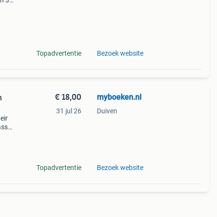
en 30
ag
rich
Topadvertentie
Bezoek website
€ 18,00
myboeken.nl
h
31 jul 26
Duiven
eir
ass
ata
u
Topadvertentie
Bezoek website