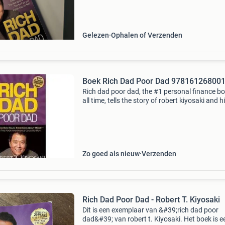
Gelezen
Ophalen of Verzenden
Boek Rich Dad Poor Dad 97816126800
Rich dad poor dad, the #1 personal finance bo
all time, tells the story of robert kiyosaki and h
two dads--his real father and the father of his
friend, his rich dad--and the ways in which
Zo goed als nieuw
Verzenden
Rich Dad Poor Dad - Robert T. Kiyosaki
Dit is een exemplaar van &#39;rich dad poor
dad&#39; van robert t. Kiyosaki. Het boek is e