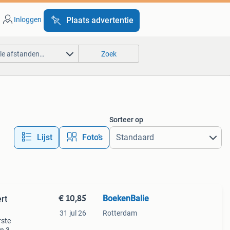
Inloggen
Plaats advertentie
lle afstanden…
Zoek
Sorteer op
Lijst
Foto’s
€ 10,85
BoekenBalie
rt
31 jul 26
Rotterdam
rste