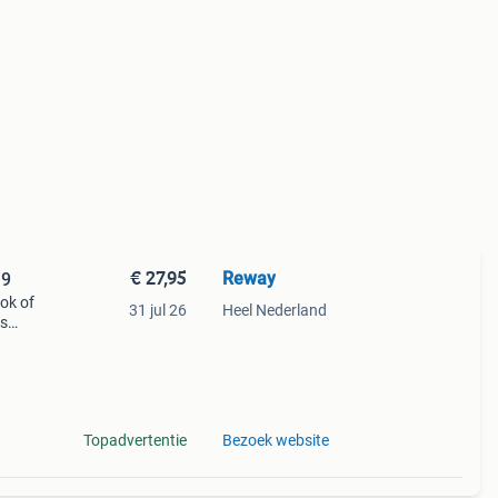
€ 27,95
Reway
19
ok of
31 jul 26
Heel Nederland
is
 best
Topadvertentie
Bezoek website