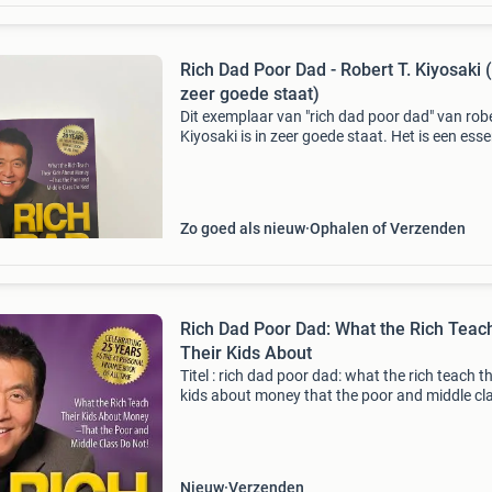
Rich Dad Poor Dad - Robert T. Kiyosaki (
zeer goede staat)
Dit exemplaar van "rich dad poor dad" van robe
Kiyosaki is in zeer goede staat. Het is een esse
boek voor iedereen die zijn financiële kennis wi
verbeteren en meer wil leren over
Zo goed als nieuw
Ophalen of Verzenden
Rich Dad Poor Dad: What the Rich Teac
Their Kids About
Titel : rich dad poor dad: what the rich teach th
kids about money that the poor and middle cl
do not! Author : robert t. Kiyosaki uitgever : pl
publishing isbn 13 : 9781612681139 prijs incl
Nieuw
Verzenden