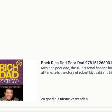
Boek Rich Dad Poor Dad 97816126800
Rich dad poor dad, the #1 personal finance bo
all time, tells the story of robert kiyosaki and h
two dads--his real father and the father of his
friend, his rich dad--and the ways in which
Zo goed als nieuw
Verzenden