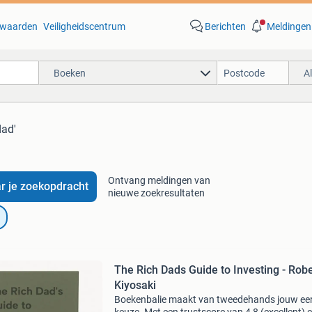
waarden
Veiligheidscentrum
Berichten
Meldingen
Boeken
A
dad'
Ontvang meldingen van
r je zoekopdracht
nieuwe zoekresultaten
The Rich Dads Guide to Investing - Robe
Kiyosaki
Boekenbalie maakt van tweedehands jouw ee