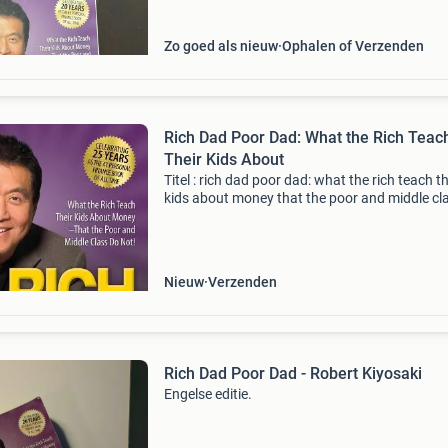
Zo goed als nieuw
Ophalen of Verzenden
Rich Dad Poor Dad: What the Rich Teac
Their Kids About
Titel : rich dad poor dad: what the rich teach th
kids about money that the poor and middle cl
do not! Author : robert t. Kiyosaki uitgever : pl
publishing isbn 13 : 9781612681122 prijs incl
Nieuw
Verzenden
Rich Dad Poor Dad - Robert Kiyosaki
Engelse editie.