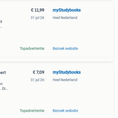
€ 11,99
myStudybooks
31 jul 26
Heel Nederland
it
f
9 -
Topadvertentie
Bezoek website
€ 7,09
myStudybooks
ert
31 jul 26
Heel Nederland
an
. Dit
Topadvertentie
Bezoek website