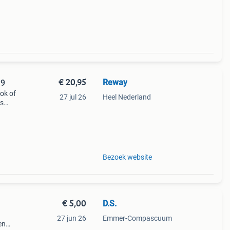
€ 20,95
Reway
19
ok of
27 jul 26
Heel Nederland
is
 best
Bezoek website
€ 5,00
D.S.
27 jun 26
Emmer-Compascuum
en