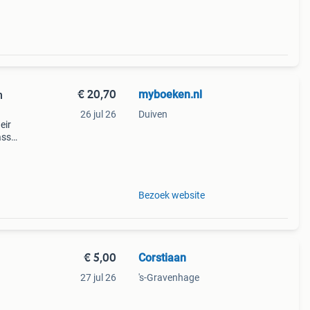
€ 20,70
myboeken.nl
h
26 jul 26
Duiven
eir
ass
ata
u
Bezoek website
€ 5,00
Corstiaan
27 jul 26
's-Gravenhage