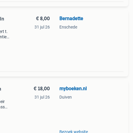
€ 8,00
Bernadette
In
31 jul 26
Enschede
rt t.
ntieel
l
€ 18,00
myboeken.nl
h
31 jul 26
Duiven
eir
ass
ata
u
Bezoek website