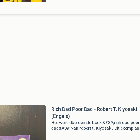
Rich Dad Poor Dad - Robert T. Kiyosaki
(Engels)
Het wereldberoemde boek &#39;rich dad poor
dad&#39; van robert t. Kiyosaki. Dit exemplaar 
het engels en verkeert in uitstekende staat. Ee
must-read voor iedereen die zijn financiële ken