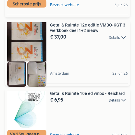
Scherpste prijs
Bezoek website
6 jun 26
Getal & Ruimte 12e editie VMBO-KGT 3
werkboek deel 1+2 nieuw
€ 37,00
Details
Amsterdam
28 jun 26
Getal & Ruimte 10e ed vmbo - Reichard
€ 6,95
Details
Va 25eu geen porto
Bezoek website