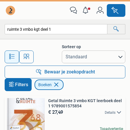
Boeken
Sorteer op
Alle afstanden…
Bewaar je zoekopdracht
Filters
Boeken
Getal Ruimte 3 vmbo KGT leerboek deel
1 9789001575854
€ 27,49
Details
Topadvertentie