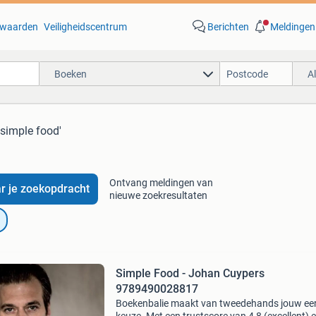
waarden
Veiligheidscentrum
Berichten
Meldingen
Boeken
A
 simple food'
Ontvang meldingen van
r je zoekopdracht
nieuwe zoekresultaten
Simple Food - Johan Cuypers
9789490028817
Boekenbalie maakt van tweedehands jouw ee