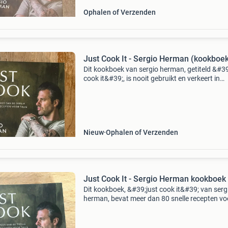
Ophalen of Verzenden
Just Cook It - Sergio Herman (kookboe
Dit kookboek van sergio herman, getiteld &#39
cook it&#39;, is nooit gebruikt en verkeert in
nieuwstaat. Het boek bevat meer dan 80 snell
recepten voor thuis, variërend van lasagne tot 
Nieuw
Ophalen of Verzenden
Just Cook It - Sergio Herman kookboek
Dit kookboek, &#39;just cook it&#39; van serg
herman, bevat meer dan 80 snelle recepten vo
thuis. Het boek is in uitstekende staat, zo goed
nieuw. Sergio herman, bekend van zijn sterre