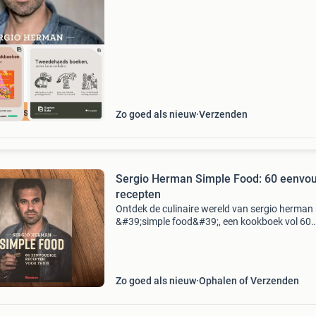
waar. Bestel direct op onze website! Titel: sim
food
cherpste prijs
Zo goed als nieuw
Verzenden
Sergio Herman Simple Food: 60 eenvo
recepten
Ontdek de culinaire wereld van sergio herman
&#39;simple food&#39;, een kookboek vol 60
eenvoudige recepten voor thuis. Dit boek is pe
voor zowel beginnende koks als ervaren thuis
Zo goed als nieuw
Ophalen of Verzenden