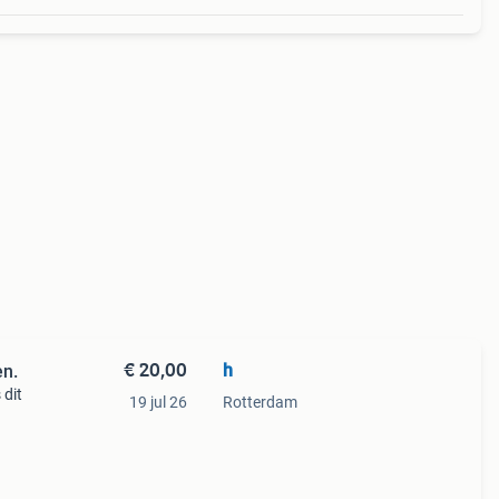
€ 20,00
h
en.
 dit
19 jul 26
Rotterdam
t al