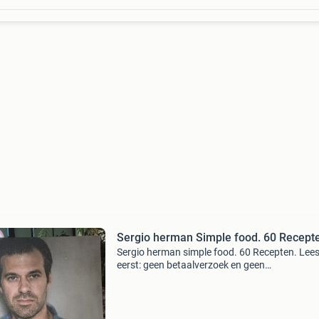
Sergio herman Simple food. 60 Recept
Sergio herman simple food. 60 Recepten. Lees
eerst: geen betaalverzoek en geen
kopersbescherming. Geen tikkies,tokkies en wa
niet meer. Dat gebruik ik niet als u het niet
vertrouwd gewoon niet