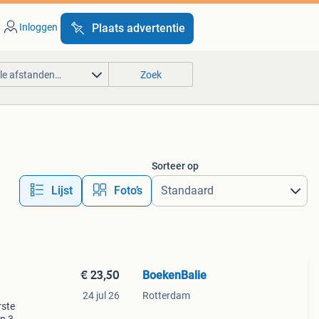
Inloggen
Plaats advertentie
lle afstanden…
Zoek
Sorteer op
Lijst
Foto’s
€ 23,50
BoekenBalie
24 jul 26
Rotterdam
rste