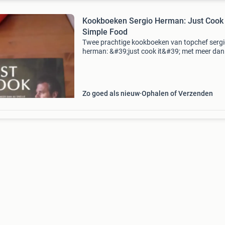
Kookboeken Sergio Herman: Just Cook 
Simple Food
Twee prachtige kookboeken van topchef serg
herman: &#39;just cook it&#39; met meer dan
snelle recepten voor thuis en &#39;simple
food&#39; met 60 eenvoudige recepten. Beide
boeken
Zo goed als nieuw
Ophalen of Verzenden