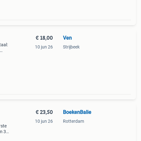
€ 18,00
Ven
taal:
10 jun 26
Strijbeek
 home.
r
€ 23,50
BoekenBalie
10 jun 26
Rotterdam
rste
en 30
ag