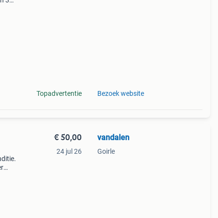
en 30
ag
ple
Topadvertentie
Bezoek website
€ 50,00
vandalen
24 jul 26
Goirle
ditie.
er
 en