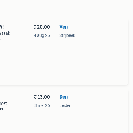
€ 20,00
Ven
W!
 taal:
4 aug 26
Strijbeek
 te
€ 13,00
Den
 met
3 mei 26
Leiden
er
is,