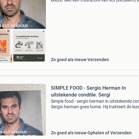
keuze. Met een trustscore van 4,8 (excellent) 
dagen retour garantie maken we dat iedere d
waar. Bestel direct op onze website! Titel: sim
food
cherpste prijs
Zo goed als nieuw
Verzenden
SIMPLE FOOD - Sergio Herman In
uitstekende conditie. Sergi
Simple food - sergio herman in uitstekende con
Sergio herman goes home. Hij trakteert de lez
met basisbereidingen voor elke dag. Met de
ervaring van een superchef toont hij smakelijk
eenvou
Zo goed als nieuw
Ophalen of Verzenden