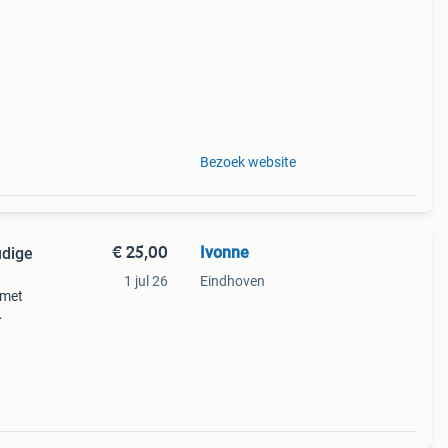
ple
Bezoek website
€ 25,00
Ivonne
udige
1 jul 26
Eindhoven
 met
rfect
koks