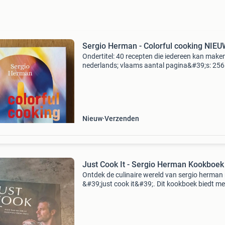
Sergio Herman - Colorful cooking NIEU
Ondertitel: 40 recepten die iedereen kan maken
nederlands; vlaams aantal pagina&#39;s: 256
contributors: kris vlegels ‘koken is altijd mijn
grootste liefde geweest. Het is mijn manier om
Nieuw
Verzenden
Just Cook It - Sergio Herman Kookboek
Ontdek de culinaire wereld van sergio herman
&#39;just cook it&#39;. Dit kookboek biedt me
dan 80 snelle en smaakvolle recepten voor thu
zodat je zelf gerechten op tafel kunt zetten d