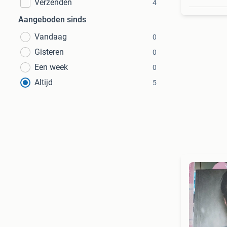
Verzenden
4
Aangeboden sinds
Vandaag
0
Gisteren
0
Een week
0
Altijd
5