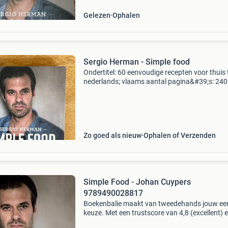
Gelezen
Ophalen
Sergio Herman - Simple food
Ondertitel: 60 eenvoudige recepten voor thuis 
nederlands; vlaams aantal pagina&#39;s: 240
contributors: tony le duc sergio herman goes
Hij trakteert de lezer met basisbereidingen voo
Zo goed als nieuw
Ophalen of Verzenden
Simple Food - Johan Cuypers
9789490028817
Boekenbalie maakt van tweedehands jouw ee
keuze. Met een trustscore van 4,8 (excellent) 
dagen retour garantie maken we dat iedere d