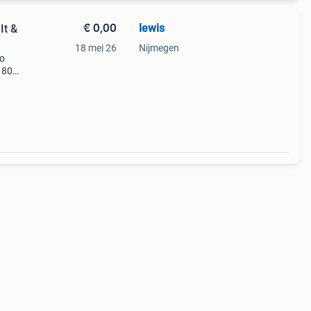
€ 0,00
lewis
It &
18 mei 26
Nijmegen
io
 80