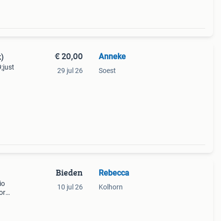
€ 20,00
Anneke
k)
;just
29 jul 26
Soest
e
t
Bieden
Rebecca
io
10 jul 26
Kolhorn
or
 als