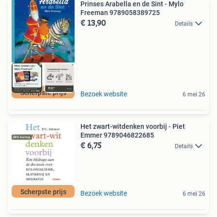
Prinses Arabella en de Sint - Mylo
Freeman 9789058389725
€ 13,90
Details
Scherpste prijs
Bezoek website
6 mei 26
Het zwart-witdenken voorbij - Piet
Emmer 9789046822685
€ 6,75
Details
Scherpste prijs
Bezoek website
6 mei 26