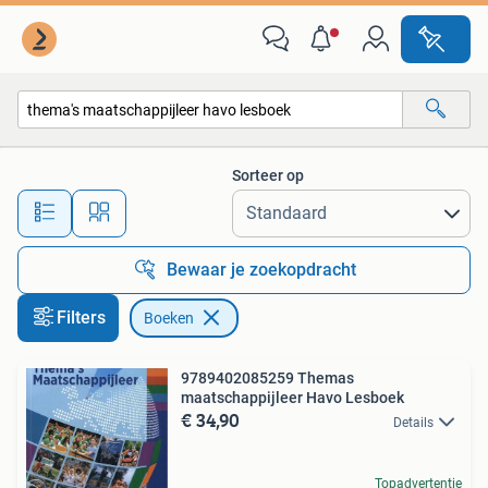
Boeken
Sorteer op
Alle afstanden…
Bewaar je zoekopdracht
Filters
Boeken
9789402085259 Themas
maatschappijleer Havo Lesboek
€ 34,90
Details
Topadvertentie