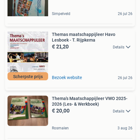
Simpelveld
26 jul 26
Themas maatschappijleer Havo
Lesboek - T. Rijpkema
€ 21,20
Details
Scherpste prijs
Bezoek website
26 jul 26
Thema's Maatschappijleer VWO 2025-
2026 (Les- & Werkboek)
€ 20,00
Details
Rosmalen
3 aug 26