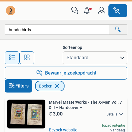
Boeken
Sorteer op
Alle afstanden…
Bewaar je zoekopdracht
Filters
Boeken
Marvel Masterworks - The X-Men Vol. 7
& II – Hardcover –
€ 3,00
Details
Topadvertentie
Bezoek website
Vandaag