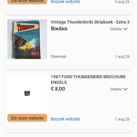
Zie onze website
Bezoek website
3 aug 26
Vintage Thunderbirds Stripboek - Extra 3
Bieden
Details
Steenwijk
1 aug 26
1987 FORD THUNDERBIRD BROCHURE
ENGELS
€ 8,00
Details
Zie onze website
Bezoek website
1 aug 26