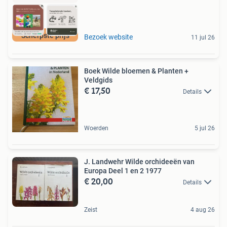
Scherpste prijs
Bezoek website
11 jul 26
Boek Wilde bloemen & Planten +
Veldgids
€ 17,50
Details
Woerden
5 jul 26
J. Landwehr Wilde orchideeën van
Europa Deel 1 en 2 1977
€ 20,00
Details
Zeist
4 aug 26