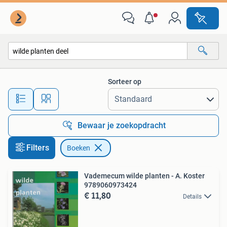
Boeken
Sorteer op
Alle afstanden…
Bewaar je zoekopdracht
Filters
Boeken
Vademecum wilde planten - A. Koster
9789060973424
€ 11,80
Details