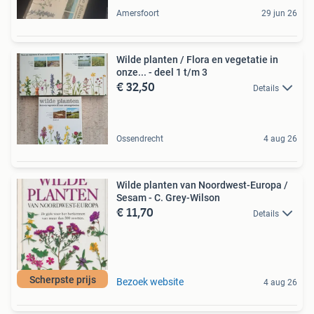
Amersfoort
29 jun 26
Wilde planten / Flora en vegetatie in
onze... - deel 1 t/m 3
€ 32,50
Details
Ossendrecht
4 aug 26
Wilde planten van Noordwest-Europa /
Sesam - C. Grey-Wilson
€ 11,70
Details
Scherpste prijs
Bezoek website
4 aug 26