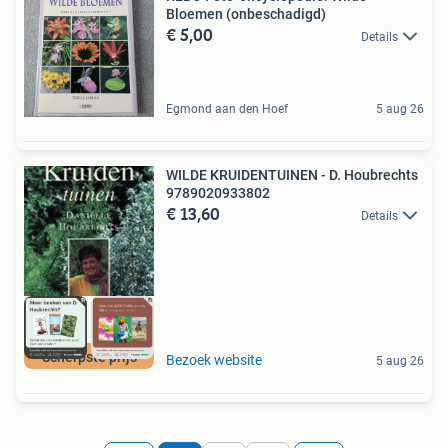
Bloemen (onbeschadigd)
€ 5,00
Details
Egmond aan den Hoef
5 aug 26
WILDE KRUIDENTUINEN - D. Houbrechts
9789020933802
€ 13,60
Details
Scherpste prijs
Bezoek website
5 aug 26