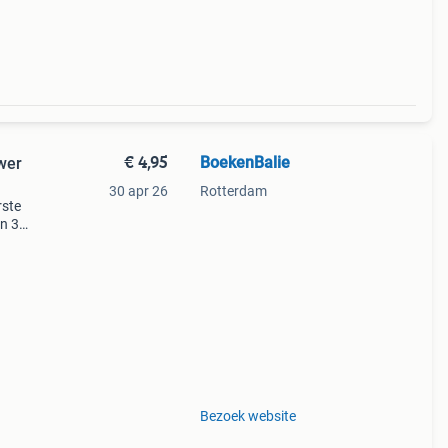
€ 4,95
BoekenBalie
wer
30 apr 26
Rotterdam
rste
en 30
ag
Bezoek website