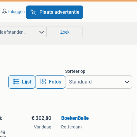
Inloggen
Plaats advertentie
lle afstanden…
Zoek
Sorteer op
Lijst
Foto’s
€ 302,80
BoekenBalie
k
Vandaag
Rotterdam
aag