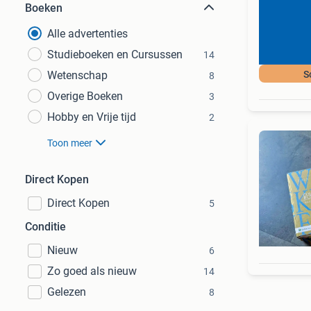
Boeken
Alle advertenties
Studieboeken en Cursussen
14
Wetenschap
S
8
Overige Boeken
3
Hobby en Vrije tijd
2
Toon meer
Direct Kopen
Direct Kopen
5
Conditie
Nieuw
6
Zo goed als nieuw
14
Gelezen
8