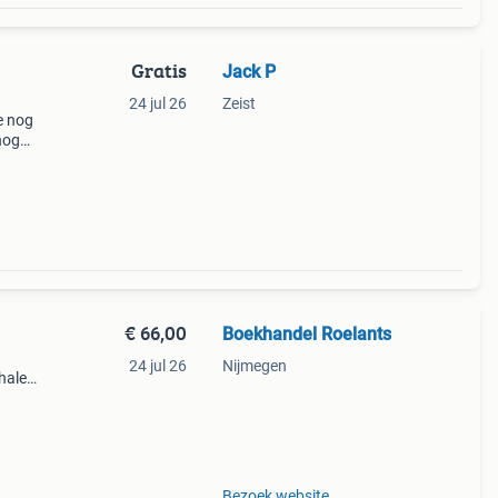
Gratis
Jack P
24 jul 26
Zeist
e nog
nog
n!
€ 66,00
Boekhandel Roelants
24 jul 26
Nijmegen
halen
g
14.00
Bezoek website