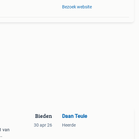
Bezoek website
Bieden
Daan Teule
30 apr 26
Heerde
1 van