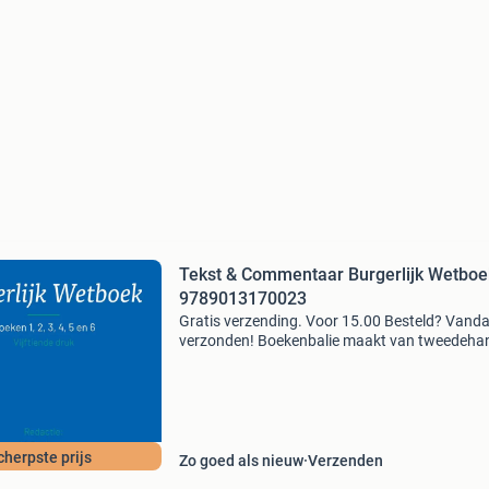
Tekst & Commentaar Burgerlijk Wetboe
9789013170023
Gratis verzending. Voor 15.00 Besteld? Vand
verzonden! Boekenbalie maakt van tweedeha
jouw eerste keuze. Met een trustscore van 4,8
(excellent) en 30 dagen retour garantie make
dat iedere da
cherpste prijs
Zo goed als nieuw
Verzenden