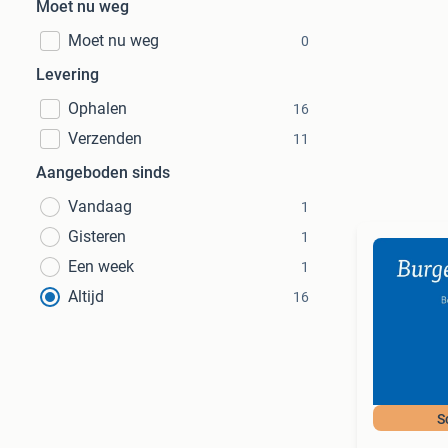
Moet nu weg
Moet nu weg
0
Levering
Ophalen
16
Verzenden
11
Aangeboden sinds
Vandaag
1
Gisteren
1
Een week
1
Altijd
16
S