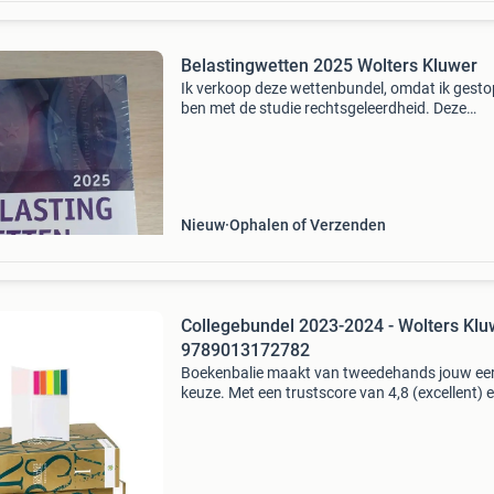
Belastingwetten 2025 Wolters Kluwer
Ik verkoop deze wettenbundel, omdat ik gesto
ben met de studie rechtsgeleerdheid. Deze
wettenbundel is nieuw en zit nog in de plastic
verpakking, zoals op de foto&#39;s te zien is.
Nieuw
Ophalen of Verzenden
Collegebundel 2023-2024 - Wolters Klu
9789013172782
Boekenbalie maakt van tweedehands jouw ee
keuze. Met een trustscore van 4,8 (excellent) 
dagen retour garantie maken we dat iedere d
waar. Bestel direct op onze website! Titel:
collegebunde