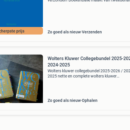
verzonden! Boekenbalie maakt van tweedeha
jouw eerste keuze. Met een trustscore van 4,8
(excellent) en 30 dagen retour garantie make
dat iedere da
cherpste prijs
Zo goed als nieuw
Verzenden
Wolters Kluwer Collegebundel 2025-202
2024-2025
Wolters kluwer collegebundel 2025-2026 / 20
2025 nette en complete wolters kluwer
collegebundel, onmisbaar voor rechtenstuden
Bevat de belangrijkste wet- en regelgeving,
overzichtelijk ingedeeld
Zo goed als nieuw
Ophalen