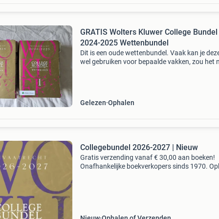
GRATIS Wolters Kluwer College Bundel
2024-2025 Wettenbundel
Dit is een oude wettenbundel. Vaak kan je dez
wel gebruiken voor bepaalde vakken, zou het 
wel even navragen bij de docent. Mag je gratis
komen ophalen, mocht je het kunnen gebruike
Gelezen
Ophalen
Collegebundel 2026-2027 | Nieuw
Gratis verzending vanaf € 30,00 aan boeken!
Onafhankelijke boekverkopers sinds 1970. Op
in onze boekhandel in nijmegen of dezelfde da
verstuurd bij bestellingen van ma t/m vr voor 
Uur
Nieuw
Ophalen of Verzenden