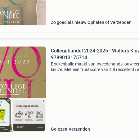
staat.
Zo goed als nieuw
Ophalen of Verzenden
Collegebundel 2024-2025 - Wolters Klu
9789013175714
Boekenbalie maakt van tweedehands jouw ee
keuze. Met een trustscore van 4,8 (excellent) 
dagen retour garantie maken we dat iedere d
waar. Bestel direct op onze website! Titel:
collegebunde
cherpste prijs
Gelezen
Verzenden