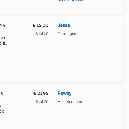
€ 15,00
Jesse
025
8 jul 26
Groningen
024-
 ii
or
en de
€ 21,95
Reway
19-
8 jul 26
Heel Nederland
s
die
del