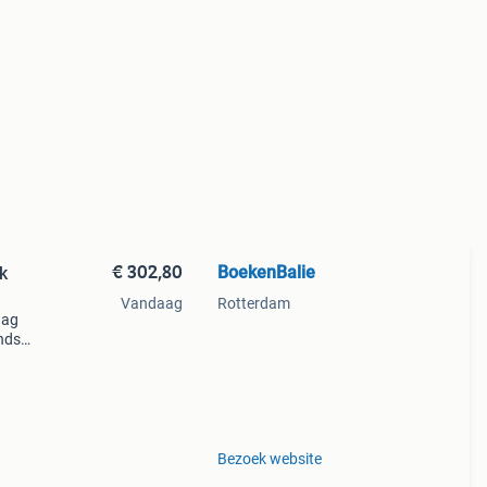
€ 302,80
BoekenBalie
k
Vandaag
Rotterdam
aag
nds
n we
Bezoek website