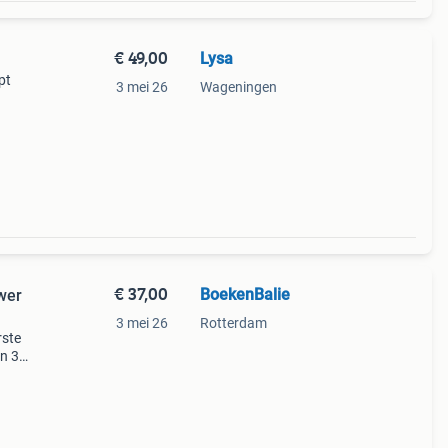
€ 49,00
Lysa
pt
3 mei 26
Wageningen
€ 37,00
BoekenBalie
wer
3 mei 26
Rotterdam
rste
en 30
ag