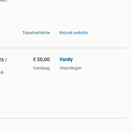
nds
n we
Topadvertentie
Bezoek website
€ 50,00
Vanity
6 /
Vandaag
Vlaardingen
24-
ten.