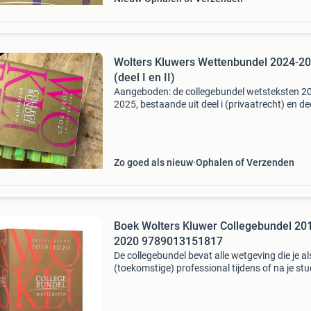
Wolters Kluwers Wettenbundel 2024-2
(deel I en II)
Aangeboden: de collegebundel wetsteksten 2
2025, bestaande uit deel i (privaatrecht) en deel
(publiekrecht). Deze bundels zijn essentieel vo
rechtenstudenten en professionals, en bevatt
m
Zo goed als nieuw
Ophalen of Verzenden
Boek Wolters Kluwer Collegebundel 20
2020 9789013151817
De collegebundel bevat alle wetgeving die je al
(toekomstige) professional tijdens of na je stu
nodig hebt. ÉN is de meest geliefde wettenbun
onder rechtenstudenten, rechtendocenten,
advocaten