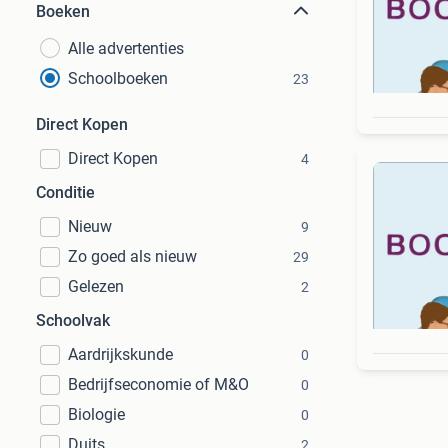
Boeken
Alle advertenties
Schoolboeken
23
Direct Kopen
Direct Kopen
4
Conditie
Nieuw
9
Zo goed als nieuw
29
Gelezen
2
Schoolvak
Aardrijkskunde
0
Bedrijfseconomie of M&O
0
Biologie
0
Duits
2