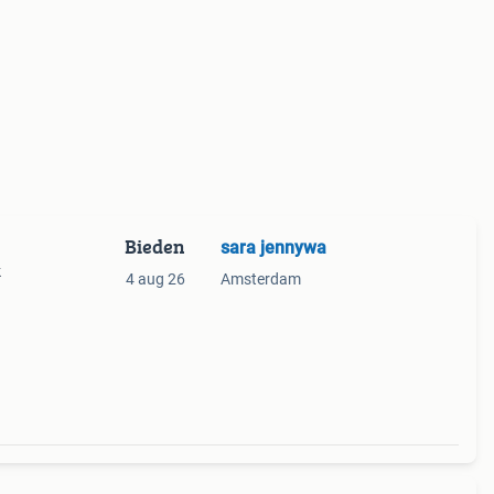
Bieden
sara jennywa
k
4 aug 26
Amsterdam