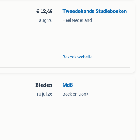
€ 12,49
Tweedehands Studieboeken
1 aug 26
Heel Nederland
Bezoek website
Bieden
MdB
10 jul 26
Beek en Donk
an
als