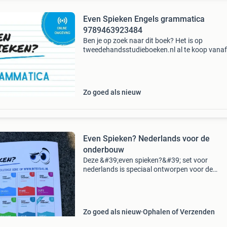
Even Spieken Engels grammatica
9789463923484
Ben je op zoek naar dit boek? Het is op
tweedehandsstudieboeken.nl al te koop vanaf
12.49!
Zo goed als nieuw
Even Spieken? Nederlands voor de
onderbouw
Deze &#39;even spieken?&#39; set voor
nederlands is speciaal ontworpen voor de
onderbouw. Het bevat een handig overzicht v
grammatica, werkwoorden en spelling. Ideaal 
naslagwerk of om sn
Zo goed als nieuw
Ophalen of Verzenden