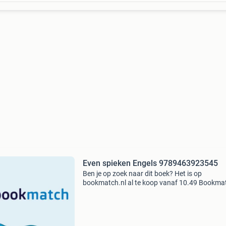
Even spieken Engels 9789463923545
Ben je op zoek naar dit boek? Het is op
bookmatch.nl al te koop vanaf 10.49 Bookmat
dé markplaats voor tweedehands studieboeke
koopt je studieboeken veilig want wij betalen 
verkoper pas