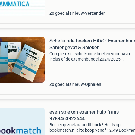
verkoper pas
Zo goed als nieuw
Verzenden
Scheikunde boeken HAVO: Examenbund
Samengevat & Spieken
Complete set scheikunde boeken voor havo,
inclusief de examenbundel 2024/2025,
samengevat en even spieken? Van intertaal. I
voor voorbereiding op examens en het bijspijk
van kennis. De boeken
Zo goed als nieuw
Ophalen
even spieken examenhulp frans
9789463923644
Ben je op zoek naar dit boek? Het is op
bookmatch.nl al te koop vanaf 12.49 Bookmat