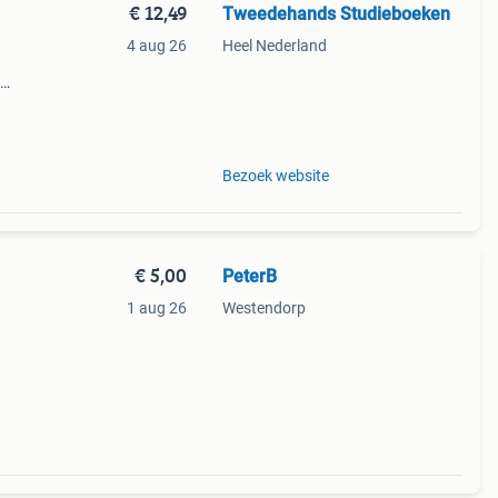
€ 12,49
Tweedehands Studieboeken
4 aug 26
Heel Nederland
Bezoek website
€ 5,00
PeterB
1 aug 26
Westendorp