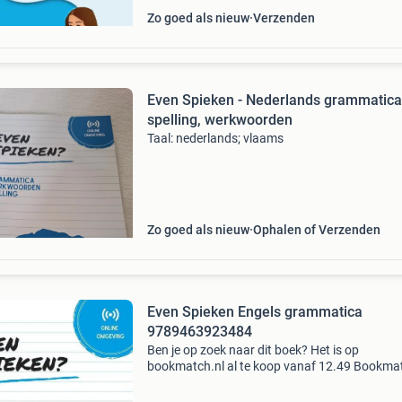
Zo goed als nieuw
Verzenden
Even Spieken - Nederlands grammatica
spelling, werkwoorden
Taal: nederlands; vlaams
Zo goed als nieuw
Ophalen of Verzenden
Even Spieken Engels grammatica
9789463923484
Ben je op zoek naar dit boek? Het is op
bookmatch.nl al te koop vanaf 12.49 Bookmat
dé markplaats voor tweedehands studieboeke
koopt je studieboeken veilig want wij betalen 