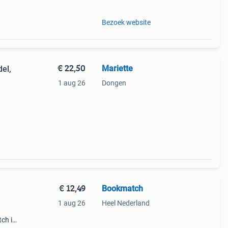
Bezoek website
€ 22,50
Mariette
el,
1 aug 26
Dongen
deaal
eren
€ 12,49
Bookmatch
1 aug 26
Heel Nederland
ch is