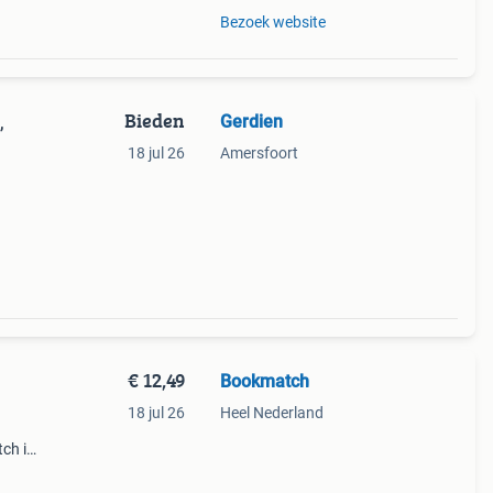
Bezoek website
Bieden
Gerdien
,
18 jul 26
Amersfoort
€ 12,49
Bookmatch
18 jul 26
Heel Nederland
ch is
n. Je
een