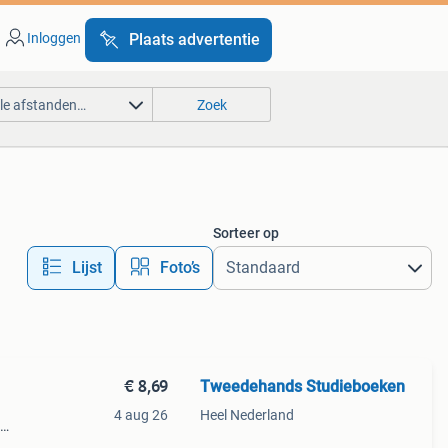
Inloggen
Plaats advertentie
lle afstanden…
Zoek
Sorteer op
Lijst
Foto’s
€ 8,69
Tweedehands Studieboeken
4 aug 26
Heel Nederland