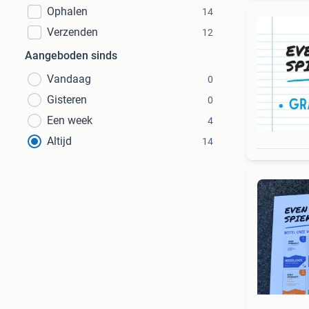
Ophalen
14
Verzenden
12
Aangeboden sinds
Vandaag
0
Gisteren
0
Een week
4
Altijd
14