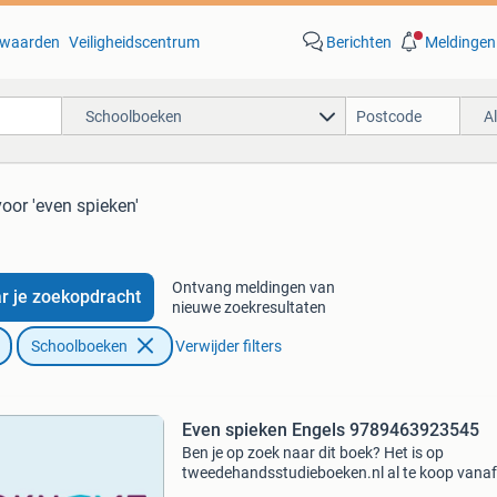
waarden
Veiligheidscentrum
Berichten
Meldingen
Schoolboeken
A
voor 'even spieken'
Ontvang meldingen van
r je zoekopdracht
nieuwe zoekresultaten
Schoolboeken
Verwijder filters
Even spieken Engels 9789463923545
Ben je op zoek naar dit boek? Het is op
tweedehandsstudieboeken.nl al te koop vanaf
8.69!