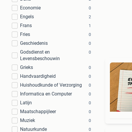
Economie
0
Engels
2
Frans
1
Fries
0
Geschiedenis
0
Godsdienst en
0
Levensbeschouwin
Grieks
0
Handvaardigheid
0
Huishoudkunde of Verzorging
0
Informatica en Computer
0
Latijn
0
Maatschappijleer
0
Muziek
0
Natuurkunde
0