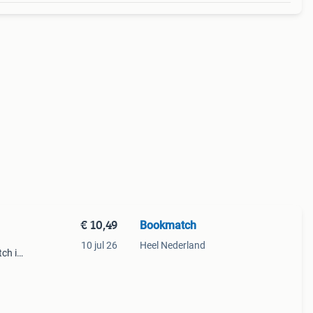
€ 10,49
Bookmatch
10 jul 26
Heel Nederland
ch is
n. Je
een