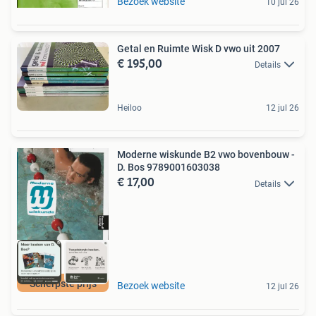
Bezoek website
10 jul 26
Getal en Ruimte Wisk D vwo uit 2007
€ 195,00
Details
Heiloo
12 jul 26
Moderne wiskunde B2 vwo bovenbouw -
D. Bos 9789001603038
€ 17,00
Details
Scherpste prijs
Bezoek website
12 jul 26