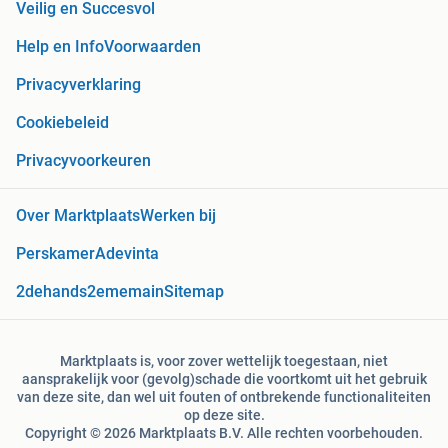
Veilig en Succesvol
Help en Info
Voorwaarden
Privacyverklaring
Cookiebeleid
Privacyvoorkeuren
Over Marktplaats
Werken bij
Perskamer
Adevinta
2dehands
2ememain
Sitemap
Marktplaats is, voor zover wettelijk toegestaan, niet
aansprakelijk voor (gevolg)schade die voortkomt uit het gebruik
van deze site, dan wel uit fouten of ontbrekende functionaliteiten
op deze site.
Copyright © 2026 Marktplaats B.V. Alle rechten voorbehouden.