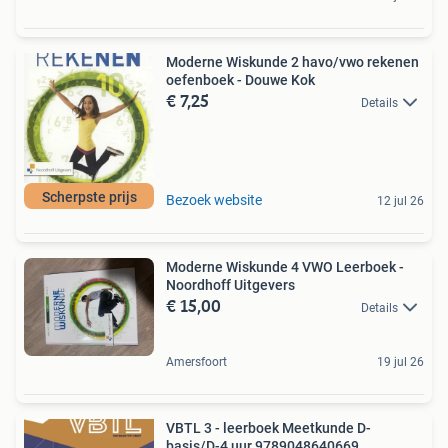
Moderne Wiskunde 2 havo/vwo rekenen
oefenboek - Douwe Kok
€ 7,25
Details
Scherpste prijs
Bezoek website
12 jul 26
Moderne Wiskunde 4 VWO Leerboek -
Noordhoff Uitgevers
€ 15,00
Details
Amersfoort
19 jul 26
VBTL 3 - leerboek Meetkunde D-
basis/D-4 uur 9789048640669