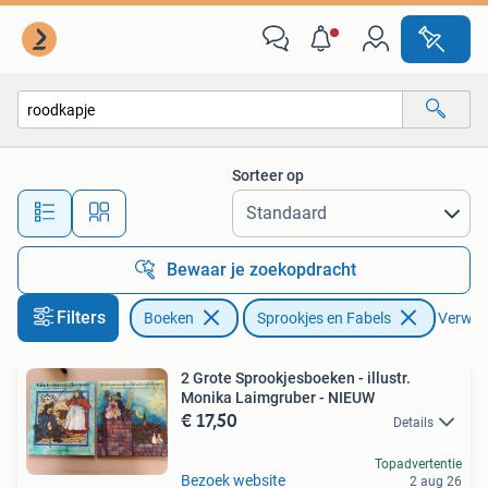
Sprookjes en Fabels
Sorteer op
Alle afstanden…
Bewaar je zoekopdracht
Filters
Boeken
Sprookjes en Fabels
Verwijde
2 Grote Sprookjesboeken - illustr.
Monika Laimgruber - NIEUW
€ 17,50
Details
Topadvertentie
Bezoek website
2 aug 26