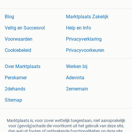
Blog
Marktplaats Zakelijk
Veilig en Succesvol
Help en Info
Voorwaarden
Privacyverklaring
Cookiebeleid
Privacyvoorkeuren
Over Marktplaats
Werken bij
Perskamer
Adevinta
2dehands
2ememain
Sitemap
Marktplaats is, voor zover wettelijk toegestaan, niet aansprakelijk
voor (gevolg)schade die voortkomt uit het gebruik van deze site,
dan wel uit fouten of ontbrekende functionaliteiten op deze site.