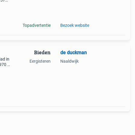
957
1966
1975
Topadvertentie
Bezoek website
Bieden
de duckman
ad in
Eergisteren
Naaldwijk
970 ,
, 198