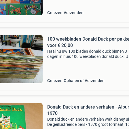
Gelezen
Verzenden
100 weekbladen Donald Duck per pakke
voor € 20,00
Haal nu uw 100 bladen donald duck binnen 3
dagen in huis 100 weekbladen donald duck. U
zelf uw pakket uitzoeken; de pakketten kosten
20,00 per pakket van ruim 100 donald ducks, 
prijs
Gelezen
Ophalen of Verzenden
Donald Duck en andere verhalen - Alb
1970
Donald duck en andere verhalen walt disney ui
De geïllustreerde pers - 1970 groot formaat, 1