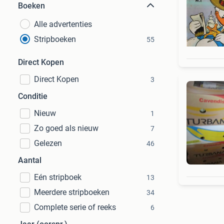
Boeken
Alle advertenties
Stripboeken
55
Direct Kopen
Direct Kopen
3
Conditie
Nieuw
1
Zo goed als nieuw
7
Gelezen
46
Aantal
Eén stripboek
13
Meerdere stripboeken
34
Complete serie of reeks
6