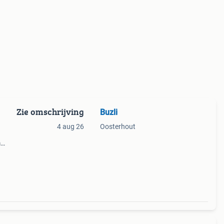
Zie omschrijving
Buzli
4 aug 26
Oosterhout
m