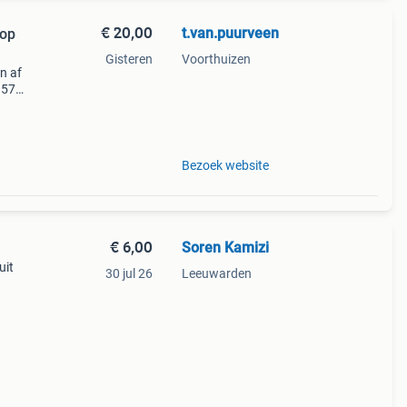
€ 20,00
t.van.puurveen
oop
Gisteren
Voorthuizen
n af
957
1966
1975
Bezoek website
€ 6,00
Soren Kamizi
uit
30 jul 26
Leeuwarden
ericht