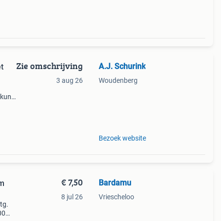
Zie omschrijving
A.J. Schurink
t
3 aug 26
Woudenberg
 kunt
 €
vaste
Bezoek website
€ 7,50
Bardamu
um
8 jul 26
Vriescheloo
tg.
00