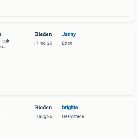
Bieden
Janny
0
 leuk
17 mei 26
Etten
in
jk
 2,
Bieden
brigitte
31
3 aug 26
Heemstede