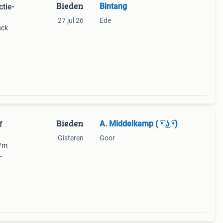
Bieden
Bintang
tie-
27 jul 26
Ede
uck
ommer
2008)
Bieden
A. Middelkamp ( ͡• ͜ʖ ͡•)
f
Gisteren
Goor
t/m
 de
x