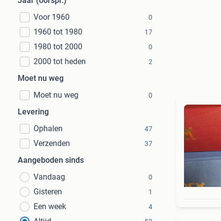
Jaar (oorspr.)
Voor 1960
0
1960 tot 1980
17
1980 tot 2000
0
2000 tot heden
2
Moet nu weg
Moet nu weg
0
Levering
Ophalen
47
Verzenden
37
Aangeboden sinds
Vandaag
0
Gisteren
1
Een week
4