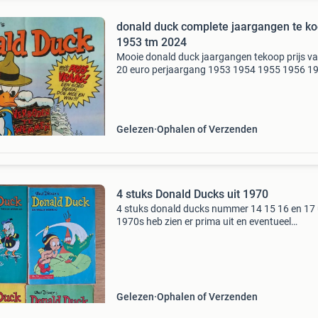
donald duck complete jaargangen te k
1953 tm 2024
Mooie donald duck jaargangen tekoop prijs va
20 euro perjaargang 1953 1954 1955 1956 1
1958 1959 1960 1961 1962 1963 1964 1965 
1967 1968 1969 1970 1971 1972 1973 1974 
1976 1977 1978 1
Gelezen
Ophalen of Verzenden
4 stuks Donald Ducks uit 1970
4 stuks donald ducks nummer 14 15 16 en 17 
1970s heb zien er prima uit en eventueel
onderhandelen is mogelijk stuur mij dan een b
Gelezen
Ophalen of Verzenden