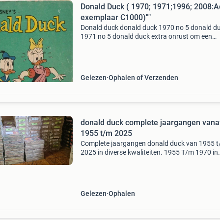
Donald Duck ( 1970; 1971;1996; 2008:Ac
exemplaar C1000)""
Donald duck donald duck 1970 no 5 donald d
1971 no 5 donald duck extra onrust om een
olifant(1996 ) donald duck - kies voor komk
dit is een speciale komkommereditie c 1000 (
geen losse bl
Gelezen
Ophalen of Verzenden
donald duck complete jaargangen vana
1955 t/m 2025
Complete jaargangen donald duck van 1955 
2025 in diverse kwaliteiten. 1955 T/m 1970 in
goede staat, vraagprijs in overleg. Vraag naar
diverse prijzen 1970 4x mooie kwaliteit 1971 3
mooie kwali
Gelezen
Ophalen