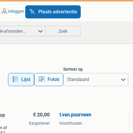
Inloggen
Plaats advertentie
lle afstanden…
Zoek
Sorteer op
Lijst
Foto’s
€ 20,00
t.van.puurveen
oop
Eergisteren
Voorthuizen
n af