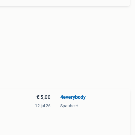
€ 5,00
4everybody
12 jul 26
Spaubeek