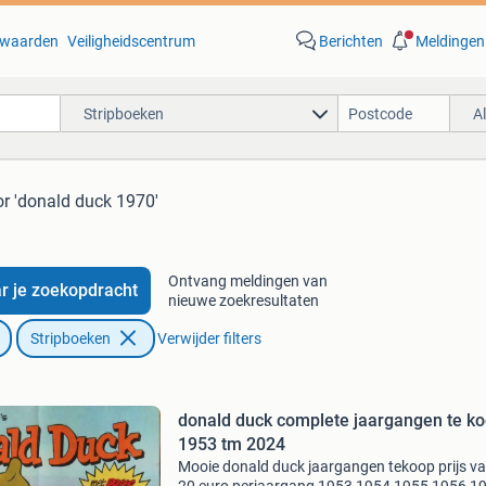
waarden
Veiligheidscentrum
Berichten
Meldingen
Stripboeken
A
r 'donald duck 1970'
Ontvang meldingen van
r je zoekopdracht
nieuwe zoekresultaten
Stripboeken
Verwijder filters
donald duck complete jaargangen te k
1953 tm 2024
Mooie donald duck jaargangen tekoop prijs va