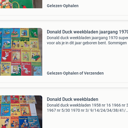
Gelezen
Ophalen
Donald Duck weekbladen jaargang 197
Donald duck weekbladen jaargang 1970 super
voor als je in dit jaar geboren bent. Sommigen 
een.hele mooie staat anderen die er erg duideli
gelezen uitzien. De slechte staat boekjes zijn nr
Gelezen
Ophalen of Verzenden
Donald Duck weekbladen
Donald duck weekbladen 1958 nr 16 1966 nr 
1967 nr 5/30 1970 nr 3/ 9/14/24/34/38/41/
46/49/50/51 1971 11/20/28/35/39 1976 29