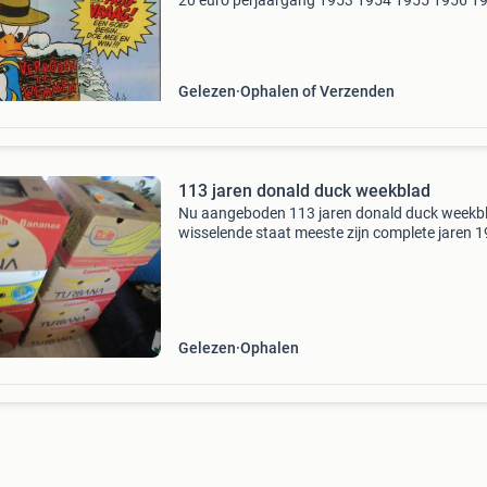
20 euro perjaargang 1953 1954 1955 1956 1
1958 1959 1960 1961 1962 1963 1964 1965 
1967 1968 1969 1970 1971 1972 1973 1974 
1976 1977 1978 1
Gelezen
Ophalen of Verzenden
113 jaren donald duck weekblad
Nu aangeboden 113 jaren donald duck weekbl
wisselende staat meeste zijn complete jaren 1
1972 , 1974 , 1975 , 1976 , 1977 , 1978 , 1979 ,
1979 , 1980 , 1981 , 1982 , 1982 , 1983 , 1984 
Gelezen
Ophalen