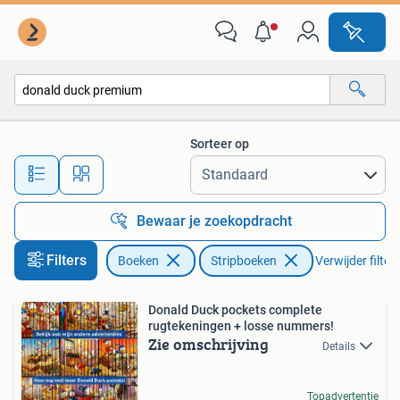
Stripboeken
Sorteer op
Alle afstanden…
Bewaar je zoekopdracht
Filters
Boeken
Stripboeken
Verwijder filter
Donald Duck pockets complete
rugtekeningen + losse nummers!
Zie omschrijving
Details
Topadvertentie