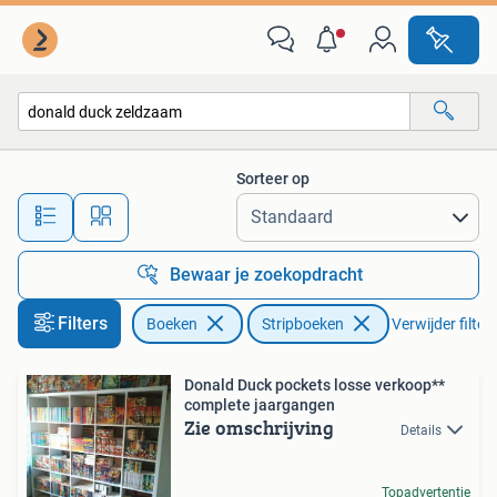
Stripboeken
Sorteer op
Alle afstanden…
Bewaar je zoekopdracht
Filters
Boeken
Stripboeken
Verwijder filter
Donald Duck pockets losse verkoop**
complete jaargangen
Zie omschrijving
Details
Topadvertentie