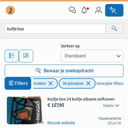
Stripboeken
Sorteer op
Alle afstanden…
Bewaar je zoekopdracht
Filters
Boeken
Stripboeken
Verwijder filters
Kuifje box 24 kuifje albums softcover
€ 157,95
Details
Topadvertentie
Bezoek website
25 jul 26