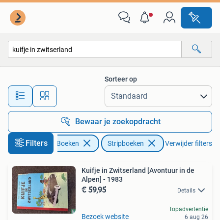
Stripboeken
Sorteer op
Alle afstanden…
Bewaar je zoekopdracht
Filters
Boeken
Stripboeken
Verwijder filters
Kuifje in Zwitserland [Avontuur in de
Alpen] - 1983
€ 59,95
Details
Topadvertentie
Bezoek website
6 aug 26