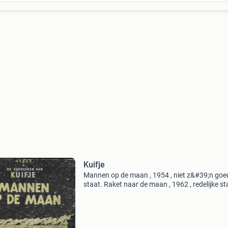
Kuifje
Mannen op de maan , 1954 , niet z&#39;n goe
staat. Raket naar de maan , 1962 , redelijke st
Het gebroken oor , 1975 , goede staat. Kuifje i
afrika , 1978 , goede staat. De juwelen van bia