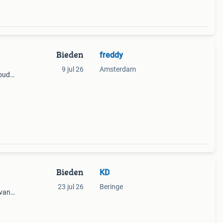
Bieden
freddy
9 jul 26
Amsterdam
 oude
s
ie
Bieden
KD
23 jul 26
Beringe
 van
39;.