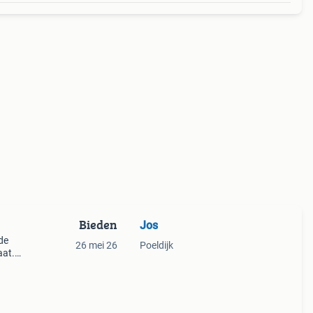
Bieden
Jos
de
26 mei 26
Poeldijk
aat.
n
nc