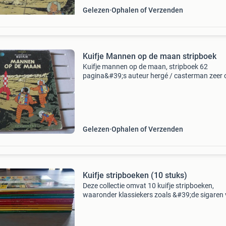
Gelezen
Ophalen of Verzenden
Kuifje Mannen op de maan stripboek
Kuifje mannen op de maan, stripboek 62
pagina&#39;s auteur hergé / casterman zeer
uitgave uit 1954 foto&#39;s zijn het zelfde du
graag een gepast bod bij deze uitgave bij react
aub gra
Gelezen
Ophalen of Verzenden
Kuifje stripboeken (10 stuks)
Deze collectie omvat 10 kuifje stripboeken,
waaronder klassiekers zoals &#39;de sigaren
de farao&#39; en &#39;raket naar de maan&#
De boeken zijn in gelezen staat, maar nog ste