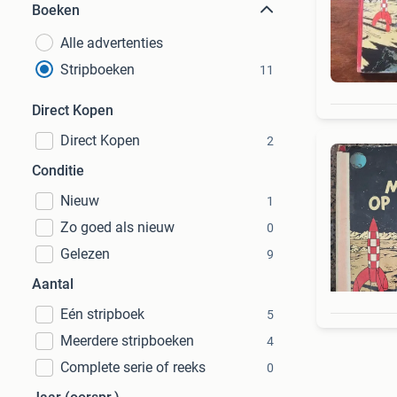
Boeken
Alle advertenties
Stripboeken
11
Direct Kopen
Direct Kopen
2
Conditie
Nieuw
1
Zo goed als nieuw
0
Gelezen
9
Aantal
Eén stripboek
5
Meerdere stripboeken
4
Complete serie of reeks
0