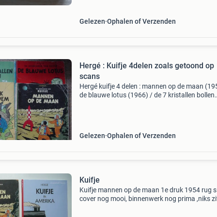
Gelezen
Ophalen of Verzenden
Hergé : Kuifje 4delen zoals getoond op
scans
Hergé kuifje 4 delen : mannen op de maan (19
de blauwe lotus (1966) / de 7 kristallen bollen
(1967) / de zaak zonnebloem (1967) - toestan
redelijk / gebruissporen (mannen op de maan 
losse /
Gelezen
Ophalen of Verzenden
Kuifje
Kuifje mannen op de maan 1e druk 1954 rug sl
cover nog mooi, binnenwerk nog prima ,niks zi
toch nog een mooi en zeldzaam album ( zie de
fotos ) kuifje in amerika van moulinsart uit 20