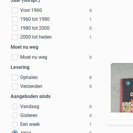
Jaar (oorspr.)
Voor 1960
4
1960 tot 1980
1
1980 tot 2000
0
2000 tot heden
1
Moet nu weg
Moet nu weg
0
Levering
Ophalen
8
Verzenden
9
Aangeboden sinds
Vandaag
0
Gisteren
0
Een week
1