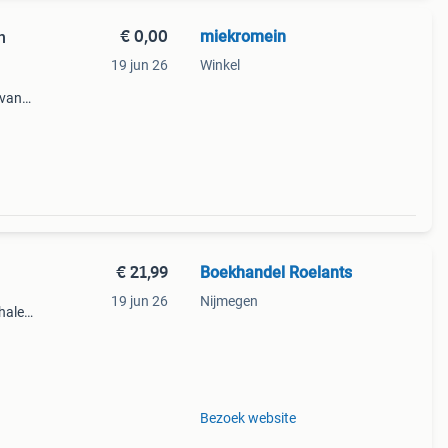
€ 0,00
miekromein
n
19 jun 26
Winkel
 van
 is
aarin
€ 21,99
Boekhandel Roelants
19 jun 26
Nijmegen
halen
g
14.00
Bezoek website