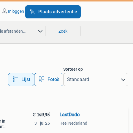
Inloggen
Plaats advertentie
lle afstanden…
Zoek
Sorteer op
Lijst
Foto’s
€ 149,95
LastDodo
 in
31 jul 26
Heel Nederland
r:
rij: