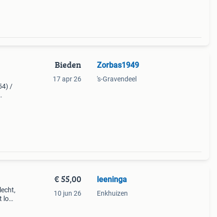
Bieden
Zorbas1949
17 apr 26
's-Gravendeel
54) /
d :
:
€ 55,00
leeninga
echt,
10 jun 26
Enkhuizen
t los
 vele
20