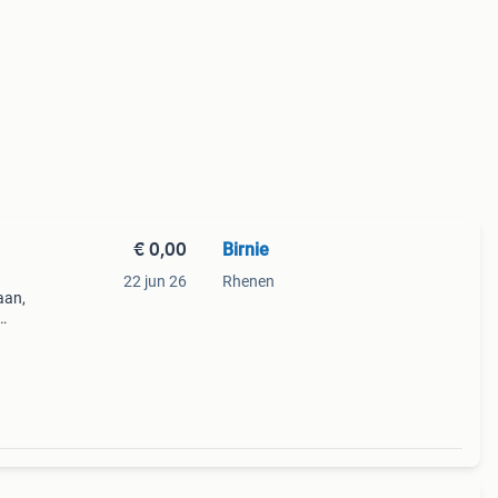
€ 0,00
Birnie
22 jun 26
Rhenen
aan,