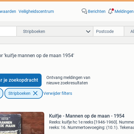
waarden
Veiligheidscentrum
Berichten
Meldingen
Stripboeken
A
or 'kuifje mannen op de maan 1954'
Ontvang meldingen van
r je zoekopdracht
nieuwe zoekresultaten
Stripboeken
Verwijder filters
Kuifje - Mannen op de maan - 1954
Reeks: kuifje hc 1e reeks [1946-1960]. Nummer
reeks: 16. Nummertoevoeging: (10.1). Tekenaa
remi, georges. Scenarist: remi, georges. Uitgeve