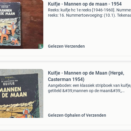
Kuifje - Mannen op de maan - 1954
Reeks: kuifje hc 1e reeks [1946-1960]. Nummer
reeks: 16. Nummertoevoeging: (10.1). Tekenaa
remi, georges. Scenarist: remi, georges. Uitgeve
casterman. Jaar: 1954. Cover: hardcover met
linnen
Gelezen
Verzenden
Kuifje - Mannen op de Maan (Hergé,
Casterman 1954)
Aangeboden: een klassiek stripboek van kuifje
getiteld &#39;mannen op de maan&#39;,
geschreven en getekend door hergé. Dit exem
is uitgegeven door casterman in 1954. Het al
verkeert i
Gelezen
Ophalen of Verzenden