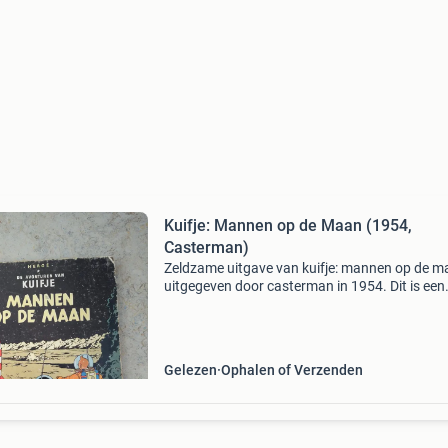
Kuifje: Mannen op de Maan (1954,
Casterman)
Zeldzame uitgave van kuifje: mannen op de m
uitgegeven door casterman in 1954. Dit is een
klassiek album van hergé, een must-have voor
verzamelaars. Het boek is gelezen en vertoont
gebruikssporen,
Gelezen
Ophalen of Verzenden