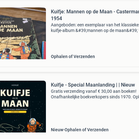
Kuifje: Mannen op de Maan - Casterma
1954
Aangeboden: een exemplaar van het klassieke
kuifje-album &#39;mannen op de maan&#39;
hergé, uitgegeven door casterman in 1984. Dit
een geliefd deel uit de avonturen van kuifje, w
h
Ophalen of Verzenden
Kuifje - Special Maanlanding | | Nieuw
Gratis verzending vanaf € 30,00 aan boeken!
Onafhankelijke boekverkopers sinds 1970. Op
in onze boekhandel in nijmegen of dezelfde da
verstuurd bij bestellingen van ma t/m vr voor 
Uur
Nieuw
Ophalen of Verzenden