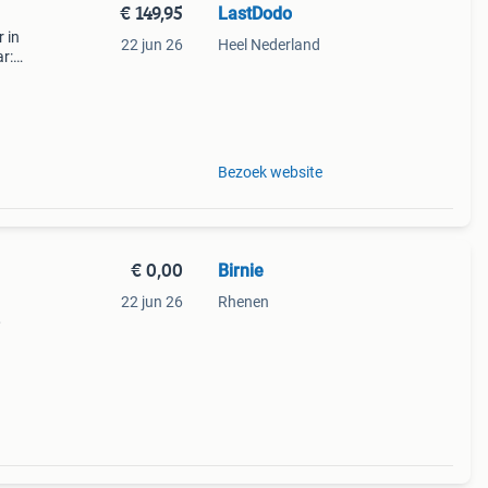
€ 149,95
LastDodo
 in
22 jun 26
Heel Nederland
r:
rij:
Bezoek website
€ 0,00
Birnie
22 jun 26
Rhenen
,
plaar
bum