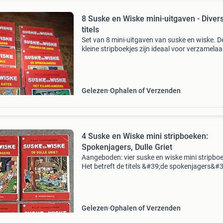
8 Suske en Wiske mini-uitgaven - Diver
titels
Set van 8 mini-uitgaven van suske en wiske. D
kleine stripboekjes zijn ideaal voor verzamelaa
als leuke kennismaking met de avonturen van
suske en wiske. Bekijk de foto&#39;s voor de 
Gelezen
Ophalen of Verzenden
4 Suske en Wiske mini stripboeken:
Spokenjagers, Dulle Griet
Aangeboden: vier suske en wiske mini stripbo
Het betreft de titels &#39;de spokenjagers&#3
&#39;de dulle griet&#39;, &#39;de brullende
berg&#39; en &#39;de circusba
Gelezen
Ophalen of Verzenden