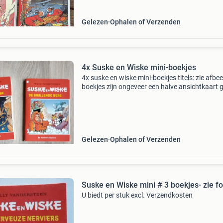
Gelezen
Ophalen of Verzenden
4x Suske en Wiske mini-boekjes
4x suske en wiske mini-boekjes titels: zie afbe
boekjes zijn ongeveer een halve ansichtkaart 
zie ook mijn andere advertenties met unieke s
en wiske&#39;s. + Ophalen of verzenden (v
Gelezen
Ophalen of Verzenden
Suske en Wiske mini # 3 boekjes- zie fo
U biedt per stuk excl. Verzendkosten