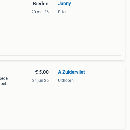
Bieden
Janny
20 mei 26
Etten
n
veel
s de
€ 5,00
A.Zuidervliet
goede
24 jun 26
Uithoorn
bbel