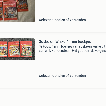
Gelezen
Ophalen of Verzenden
Suske en Wiske 4 mini boekjes
Te koop: 4 mini boekjes van suske en wiske ui
van willy vandersteen. Het gaat om de volgen
boekjes: - de spokenjagers - de dulle griet - je
de griek - het mini mierennest
Gelezen
Ophalen of Verzenden