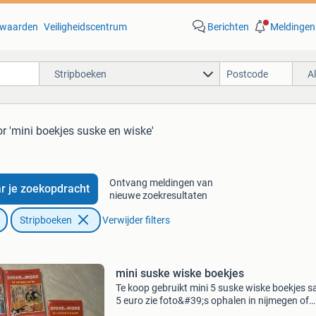
waarden
Veiligheidscentrum
Berichten
Meldingen
Stripboeken
A
r 'mini boekjes suske en wiske'
Ontvang meldingen van
r je zoekopdracht
nieuwe zoekresultaten
Stripboeken
Verwijder filters
mini suske wiske boekjes
Te koop gebruikt mini 5 suske wiske boekjes 
5 euro zie foto&#39;s ophalen in nijmegen of
verzenden op eigen risico alleen met post nl