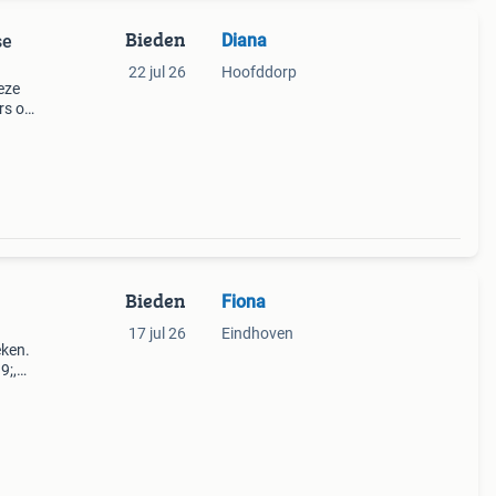
Bieden
Diana
se
22 jul 26
Hoofddorp
eze
rs of
speci
Bieden
Fiona
17 jul 26
Eindhoven
eken.
9;,