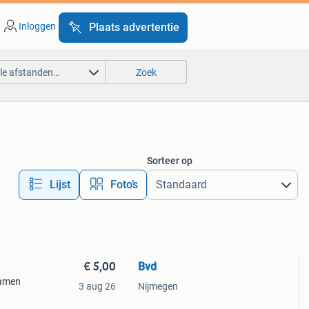
Inloggen
Plaats advertentie
lle afstanden…
Zoek
Sorteer op
Lijst
Foto’s
€ 5,00
Bvd
samen
3 aug 26
Nijmegen