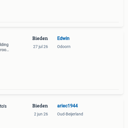
Bieden
Edwin
elding
27 jul 26
Odoorn
groot
uske
Bieden
ariec1944
to's
2 jun 26
Oud-Beijerland