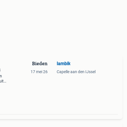
Bieden
lambik
3
17 mei 26
Capelle aan den IJssel
en
uit
zie