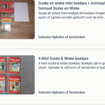
Suske en wiske mini boekjes + normaal
formaat Suske en Wiske
Suske en wiske mini boekjes de boekjes moge
apart of samen worden gekocht voor de mini
boekjes vraag ik 0,50 cent per boekje zie voor 
meer stripboeken ook mijn andere advertentie
normale alb
Gelezen
Ophalen of Verzenden
4 Mini Suske & Wiske boekjes
4 mini suske & wiske boekjes. Boekjes zijn in 
staat. Ophalen in uithoorn of verzenden in bu
envelop
Gelezen
Ophalen of Verzenden