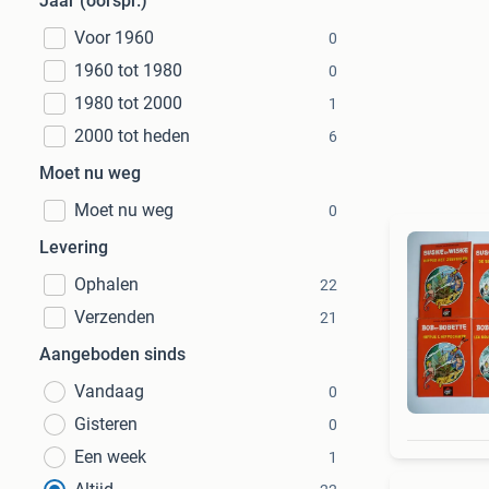
Jaar (oorspr.)
Voor 1960
0
1960 tot 1980
0
1980 tot 2000
1
2000 tot heden
6
Moet nu weg
Moet nu weg
0
Levering
Ophalen
22
Verzenden
21
Aangeboden sinds
Vandaag
0
Gisteren
0
Een week
1