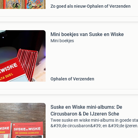
Zo goed als nieuw
Ophalen of Verzenden
Mini boekjes van Suske en Wiske
Mini boekjes
Ophalen of Verzenden
Suske en Wiske mini-albums: De
Circusbaron & De IJzeren Sche
Twee suske en wiske mini-albums in goede sta
&#39;de circusbaron&#39; en &#39;de ijzeren
schelvis&#39;. Ideaal voor verzamelaars of
liefhebbers van de klassieke stripverhalen van