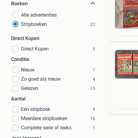
Boeken
Alle advertenties
Stripboeken
22
Direct Kopen
Direct Kopen
5
Conditie
Nieuw
1
Zo goed als nieuw
4
Gelezen
15
Aantal
Eén stripboek
3
Meerdere stripboeken
16
Complete serie of reeks
1