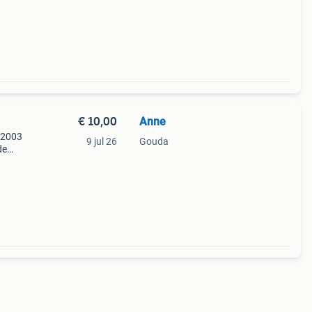
€ 10,00
Anne
t 2003
9 jul 26
Gouda
de
roma