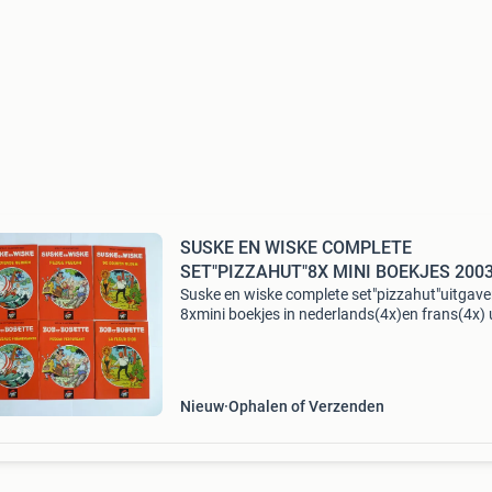
SUSKE EN WISKE COMPLETE
SET"PIZZAHUT"8X MINI BOEKJES 200
Suske en wiske complete set"pizzahut"uitgav
8xmini boekjes in nederlands(4x)en frans(4x) 
2003/uitgegeven door pizzahut,in nieuwstaat,
foto&#39;s! -Hippus het zeeveulen/hippus l&
Nieuw
Ophalen of Verzenden