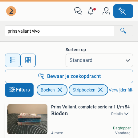
Stripboeken
Sorteer op
Alle afstanden…
Bewaar je zoekopdracht
Filters
Boeken
Stripboeken
Verwijder filter
Prins Valiant, complete serie nr 1 t/m 54
Bieden
Details
Dagtopper
Almere
Vandaag