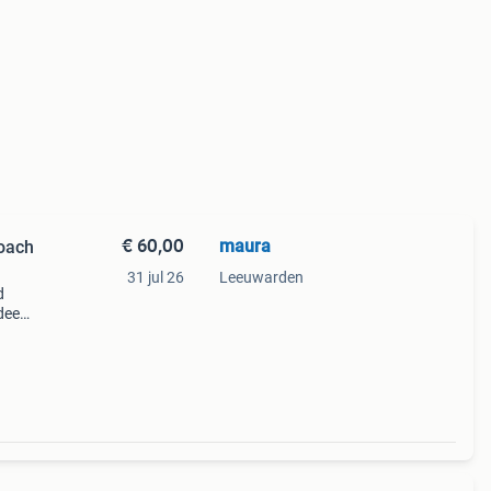
€ 60,00
maura
oach
31 jul 26
Leeuwarden
d
dee
oor