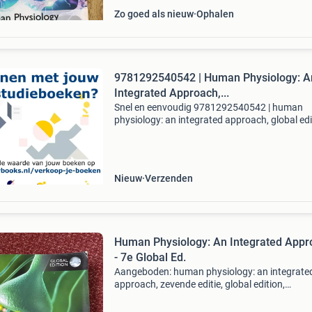
Zo goed als nieuw
Ophalen
9781292540542 | Human Physiology: A
Integrated Approach,...
Snel en eenvoudig 9781292540542 | human
physiology: an integrated approach, global edi
verkopen? Verkoop jouw oude studieboeken di
aan ons in 3 stappen. - Check direct en vrijblij
de waard
Nieuw
Verzenden
Human Physiology: An Integrated Appr
- 7e Global Ed.
Aangeboden: human physiology: an integrate
approach, zevende editie, global edition,
geschreven door dee unglaub silverthorn. Dit i
uitgebreid leerboek over menselijke fysiologie,