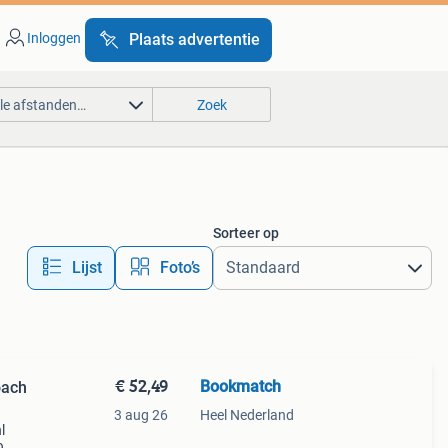
Inloggen
Plaats advertentie
lle afstanden…
Zoek
Sorteer op
Lijst
Foto’s
€ 52,49
Bookmatch
oach
3 aug 26
Heel Nederland
l