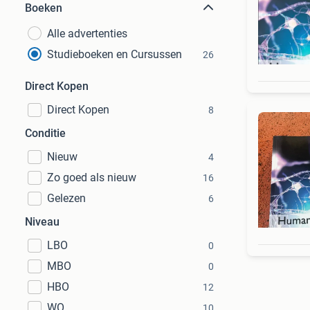
Boeken
Alle advertenties
Studieboeken en Cursussen
26
Direct Kopen
Direct Kopen
8
Conditie
Nieuw
4
Zo goed als nieuw
16
Gelezen
6
Niveau
LBO
0
MBO
0
HBO
12
WO
10