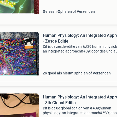
ideaal voor st
Gelezen
Ophalen of Verzenden
Human Physiology: An Integrated Appr
- Zesde Editie
Dit is de zesde editie van &#39;human physiol
an integrated approach&#39; door dee ungla
silverthorn, uitgegeven door pearson. Het is e
internationale editie, speciaal geproduceerd v
Zo goed als nieuw
Ophalen of Verzenden
Human Physiology: An Integrated Appr
- 8th Global Editio
Dit is de 8e global edition van &#39;human
physiology: an integrated approach&#39; doo