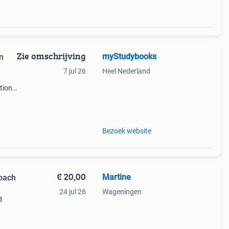
Zie omschrijving
myStudybooks
n
7 jul 26
Heel Nederland
tion
rect
vend
Bezoek website
€ 20,00
Martine
oach
24 jul 26
Wageningen
d
s een