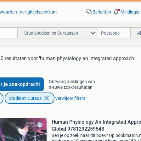
waarden
Veiligheidscentrum
Berichten
Meldingen
Studieboeken en Cursussen
A
40 resultaten
voor 'human physiology an integrated approach'
Ontvang meldingen van
r je zoekopdracht
nieuwe zoekresultaten
Studie en Cursus
Verwijder filters
Human Physiology An Integrated Appr
Global 9781292259543
Ben je op zoek naar dit boek? Op bookmatch.n