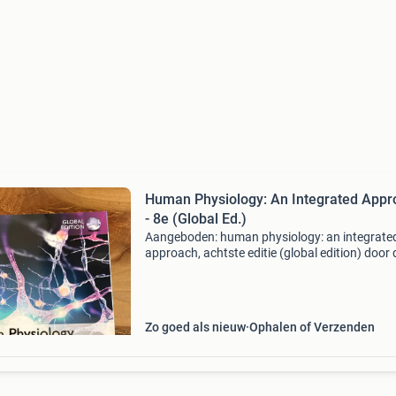
Human Physiology: An Integrated Appr
- 8e (Global Ed.)
Aangeboden: human physiology: an integrate
approach, achtste editie (global edition) door 
unglaub silverthorn. Dit is een uitgebreid en
veelgebruikt leerboek voor fysiologie, ideaal v
studente
Zo goed als nieuw
Ophalen of Verzenden