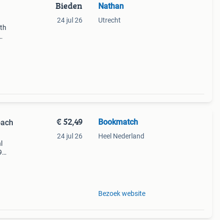
Bieden
Nathan
24 jul 26
Utrecht
th
en
€ 52,49
Bookmatch
oach
24 jul 26
Heel Nederland
l
9
ds
 want
Bezoek website