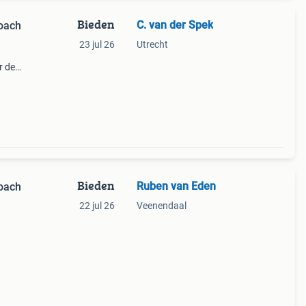
Bieden
C. van der Spek
oach
23 jul 26
Utrecht
r dee
voor
Bieden
Ruben van Eden
oach
22 jul 26
Veenendaal