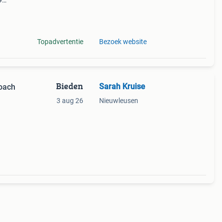
9
ds
 want
Topadvertentie
Bezoek website
Bieden
Sarah Kruise
oach
3 aug 26
Nieuwleusen