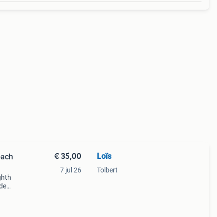
€ 35,00
Loïs
oach
7 jul 26
Tolbert
ghth
ede