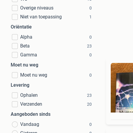
Overige niveaus
0
Niet van toepassing
1
Oriëntatie
Alpha
0
Beta
23
Gamma
0
Moet nu weg
Moet nu weg
0
Levering
Ophalen
23
Verzenden
20
Aangeboden sinds
Vandaag
0