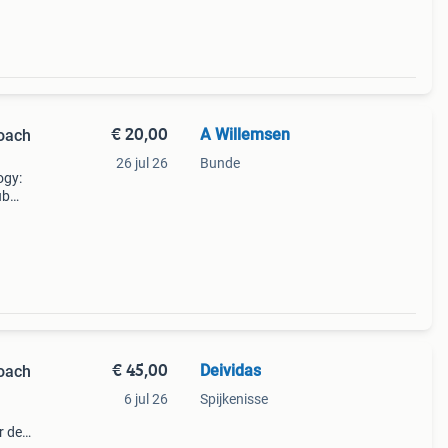
€ 20,00
A Willemsen
oach
26 jul 26
Bunde
ogy:
ub
en
oo
€ 45,00
Deividas
oach
6 jul 26
Spijkenisse
r dee