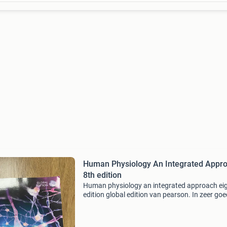
Human Physiology An Integrated Appr
8th edition
Human physiology an integrated approach ei
edition global edition van pearson. In zeer go
staat. Voor 1 vak gebruikt.