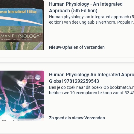
Human Physiology - An Integrated
Approach (5th Edition)
Human physiology: an integrated approach (5
edition) van dee unglaub silverthorn. Populair
studieboek voor opleidingen geneeskunde,
biomedische wetenschappen, verpleegkunde 
andere gezondheidsstud
Nieuw
Ophalen of Verzenden
Human Physiology An Integrated Appr
Global 9781292259543
Ben je op zoek naar dit boek? Op bookmatch.n
hebben we 10 exemplaren te koop vanaf 52.4
Bookmatch is dé markplaats voor tweedehan
studieboeken. Je koopt je studieboeken veilig
wij betalen een
Zo goed als nieuw
Verzenden