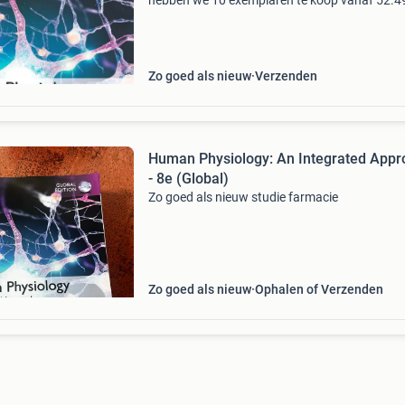
hebben we 10 exemplaren te koop vanaf 52.4
Bookmatch is dé markplaats voor tweedehan
studieboeken. Je koopt je studieboeken veilig
wij betalen een
Zo goed als nieuw
Verzenden
Human Physiology: An Integrated Appr
- 8e (Global)
Zo goed als nieuw studie farmacie
Zo goed als nieuw
Ophalen of Verzenden