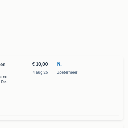
€ 10,00
N.
 en
4 aug 26
Zoetermeer
s en
. De
euw.