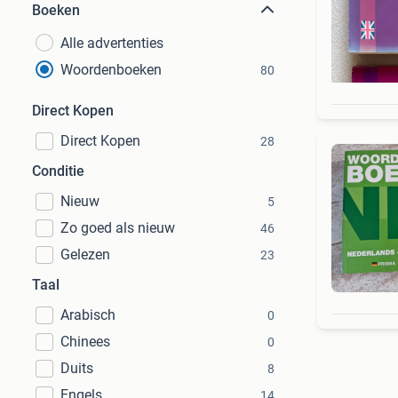
Boeken
Alle advertenties
Woordenboeken
80
Direct Kopen
Direct Kopen
28
Conditie
Nieuw
5
Zo goed als nieuw
46
Gelezen
23
Taal
Arabisch
0
Chinees
0
Duits
8
Engels
14