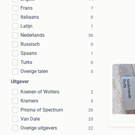
Frans
7
Italiaans
0
Latijn
1
Nederlands
36
Russisch
0
Spaans
1
Turks
0
Overige talen
3
Uitgever
Koenen of Wolters
2
Kramers
3
Prisma of Spectrum
26
Van Dale
20
Overige uitgevers
22