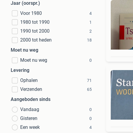
Jaar (oorspr.)
Voor 1980
4
1980 tot 1990
1
1990 tot 2000
2
2000 tot heden
18
Moet nu weg
Moet nu weg
0
Levering
Ophalen
71
Verzenden
65
Aangeboden sinds
Vandaag
0
Gisteren
0
Een week
4