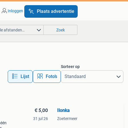
Inloggen
Plaats advertentie
lle afstanden…
Zoek
Sorteer op
Lijst
Foto’s
€ 5,00
Ilonka
31 jul 26
Zoetermeer
 één