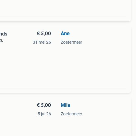
€ 5,00
Ane
ands
s,
31 mei 26
Zoetermeer
8,75
€ 5,00
Mila
5 jul 26
Zoetermeer