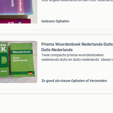
voor engels-nederlands en één voor nederland
engels. Ideaal voor studenten, reizigers of ied
die zijn engelse of nederlandse woordenschat 
verbe
Gelezen
Ophalen
Prisma Woordenboek Nederlands-Duits
Duits-Nederlands
Twee compacte prisma woordenboeken:
nederlands-duits en duits-nederlands. Ideaal 
middelbaar onderwijs, met meer dan 40.000
Trefwoorden, vertalingen en voorbeeldzinnen.
Bevat ook belgisch nederlan
Zo goed als nieuw
Ophalen of Verzenden