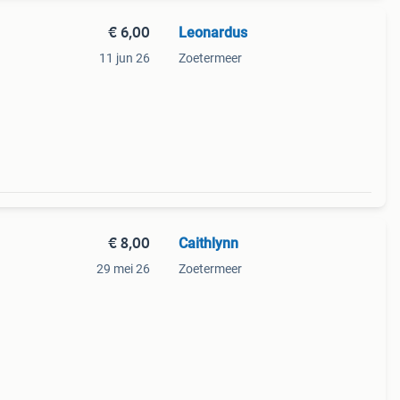
€ 6,00
Leonardus
11 jun 26
Zoetermeer
€ 8,00
Caithlynn
29 mei 26
Zoetermeer