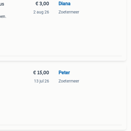
€ 3,00
Diana
us
2 aug 26
Zoetermeer
pen.
iste
ers.
€ 15,00
Peter
13 jul 26
Zoetermeer