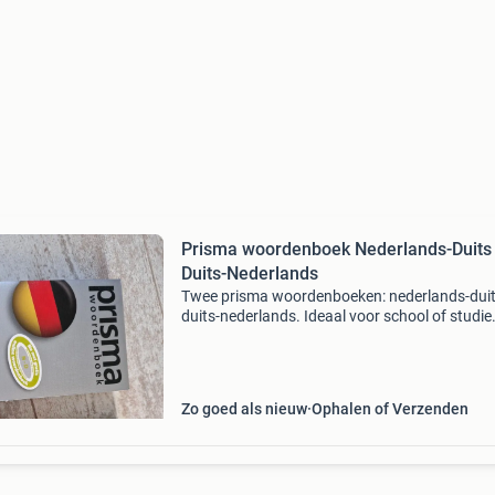
Prisma woordenboek Nederlands-Duits
Duits-Nederlands
Twee prisma woordenboeken: nederlands-duit
duits-nederlands. Ideaal voor school of studie
boeken zijn in zeer goede staat, zo goed als ni
Cd&#39;s zitten er niet meer bij
Zo goed als nieuw
Ophalen of Verzenden