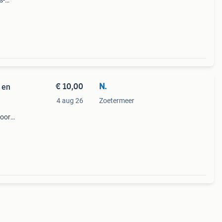
s-
ereen
wil
€ 10,00
N.
 en
4 aug 26
Zoetermeer
voor