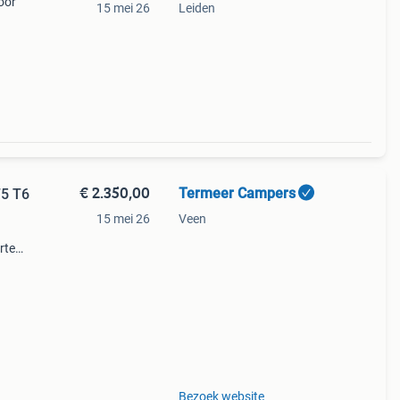
oor
15 mei 26
Leiden
€ 2.350,00
Termeer Campers
T5 T6
15 mei 26
Veen
rte
r de
Bezoek website