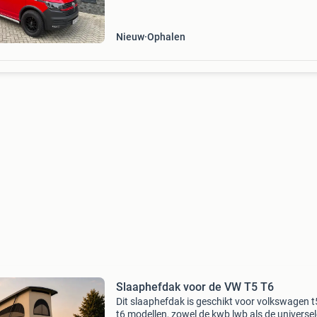
voor volkswagen transporter t5, t6 en t6.1. Al
daken hebben de rdw-go
Nieuw
Ophalen
Slaaphefdak voor de VW T5 T6
Dit slaaphefdak is geschikt voor volkswagen t
t6 modellen, zowel de kwb lwb als de universel