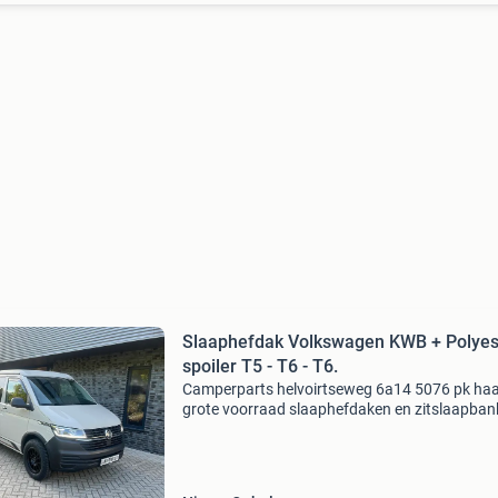
Slaaphefdak Volkswagen KWB + Polyes
spoiler T5 - T6 - T6.
Camperparts helvoirtseweg 6a14 5076 pk ha
grote voorraad slaaphefdaken en zitslaapban
Slaap hefdak voor volkswagen transporter kw
polyester spoiler t5, t6 en t6.1. Al onze daken
hebben de r