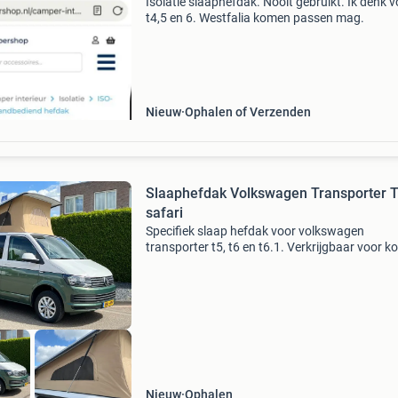
Isolatie slaaphefdak. Nooit gebruikt. Ik denk v
t4,5 en 6. Westfalia komen passen mag.
Nieuw
Ophalen of Verzenden
Slaaphefdak Volkswagen Transporter 
safari
Specifiek slaap hefdak voor volkswagen
transporter t5, t6 en t6.1. Verkrijgbaar voor ko
(l1) en lange wielbasis (l2). Dit hefdak valt ove
gehele lengte en breedte van de bus. Mooi
nederlands sl
Nieuw
Ophalen