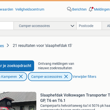
waarden
Veiligheidscentrum
Berichten
Meldingen
Camper-accessoires
A
21 resultaten
voor 'slaaphefdak t5'
res
Ontvang meldingen van
r je zoekopdracht
nieuwe zoekresultaten
n Kamperen
Camper-accessoires
Verwijder filters
Slaaphefdak Volkswagen Transporter 
GP, T6 en T6.1
Camperparts helvoirtseweg 6a14 5076 pk ha