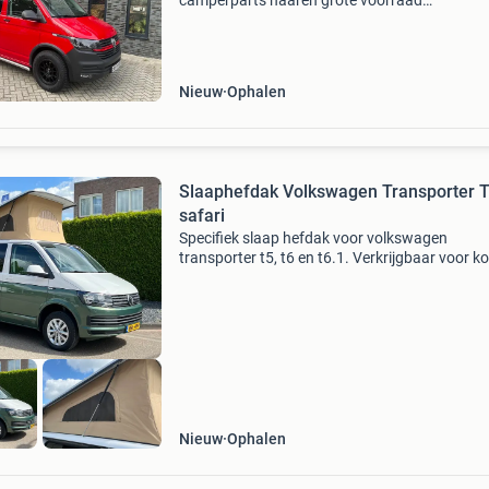
camperparts haaren grote voorraad
slaaphefdaken en zitslaapbanken. Slaap hefd
voor volkswagen transporter t5, t6 en t6.1. Al
daken hebben de rdw-go
Nieuw
Ophalen
Slaaphefdak Volkswagen Transporter 
safari
Specifiek slaap hefdak voor volkswagen
transporter t5, t6 en t6.1. Verkrijgbaar voor ko
(l1) en lange wielbasis (l2). Dit hefdak valt ove
gehele lengte en breedte van de bus. Mooi
nederlands sl
Nieuw
Ophalen