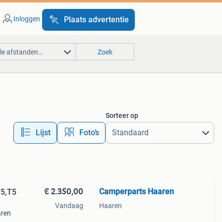
Inloggen
Plaats advertentie
lle afstanden…
Zoek
Sorteer op
Lijst
Foto’s
€ 2.350,00
Camperparts Haaren
T5,T5
Vandaag
Haaren
aren