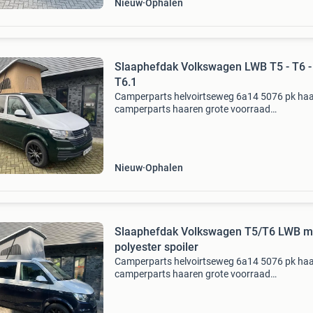
Nieuw
Ophalen
Slaaphefdak Volkswagen LWB T5 - T6 -
T6.1
Camperparts helvoirtseweg 6a14 5076 pk ha
camperparts haaren grote voorraad
slaaphefdaken en zitslaapbanken. Slaap hefd
voor volkswagen transporter lwb t5, t6 en t6.1
onze daken hebben de rd
Nieuw
Ophalen
Slaaphefdak Volkswagen T5/T6 LWB m
polyester spoiler
Camperparts helvoirtseweg 6a14 5076 pk ha
camperparts haaren grote voorraad
slaaphefdaken en zitslaapbanken. Slaap hefd
voor volkswagen transporter lwb met polyest
spoiler t5, t6 en t6.1. Al o