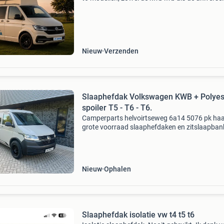
kleine en grote varianten. Ideaal voor het creë
van extra slaapruimte in uw camper of busje. 
he
Nieuw
Verzenden
Slaaphefdak Volkswagen KWB + Polyes
spoiler T5 - T6 - T6.
Camperparts helvoirtseweg 6a14 5076 pk ha
grote voorraad slaaphefdaken en zitslaapban
Slaap hefdak voor volkswagen transporter kw
polyester spoiler t5, t6 en t6.1. Al onze daken
hebben de r
Nieuw
Ophalen
Slaaphefdak isolatie vw t4 t5 t6