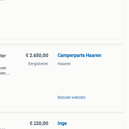
ren
Het
€ 2.650,00
Camperparts Haaren
ter
Eergisteren
Haaren
aren
ken.
b +
Bezoek website
€ 120,00
Inge