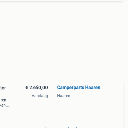
€ 2.650,00
Camperparts Haaren
ter
Vandaag
Haaren
aren
ken.
b +