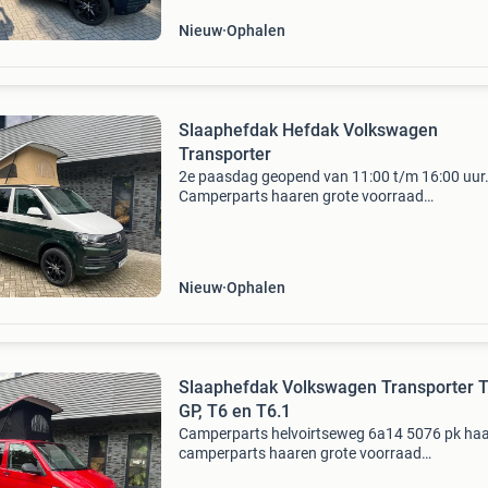
Nieuw
Ophalen
Slaaphefdak Hefdak Volkswagen
Transporter
2e paasdag geopend van 11:00 t/m 16:00 uur
Camperparts haaren grote voorraad
slaaphefdaken en zitslaapbanken. Slaap hefd
voor volkswagen transporter t5, t6 en t6.1. Al
daken hebben de rdw-goed
Nieuw
Ophalen
Slaaphefdak Volkswagen Transporter 
GP, T6 en T6.1
Camperparts helvoirtseweg 6a14 5076 pk ha
camperparts haaren grote voorraad
slaaphefdaken en zitslaapbanken. Slaap hefd