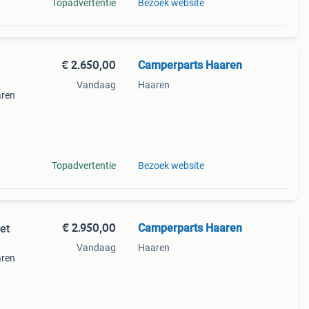
Topadvertentie
Bezoek website
€ 2.650,00
Camperparts Haaren
Vandaag
Haaren
aren
ak
. Al
Topadvertentie
Bezoek website
€ 2.950,00
Camperparts Haaren
et
Vandaag
Haaren
aren
ak
er