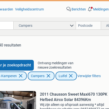
waarden
Veiligheidscentrum
Berichten
Meldingen
Campers
A
40 resultaten
Ontvang meldingen van
r je zoekopdracht
nieuwe zoekresultaten
n Kamperen
Campers
Luifel
Verwijder filters
2011 Chausson Sweet Maxi670 130PK
Hefbed Airco Solar 84396Km
Wij zijn alleen op afspraak aanwezig * altijd