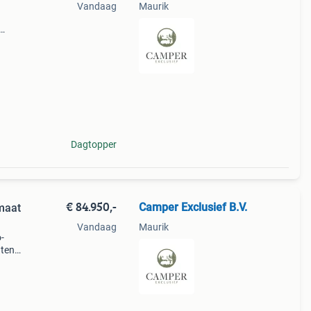
Vandaag
Maurik
imaal
n: 4
Dagtopper
€ 84.950,-
Camper Exclusief B.V.
maat
Vandaag
Maurik
-
hten
imaal