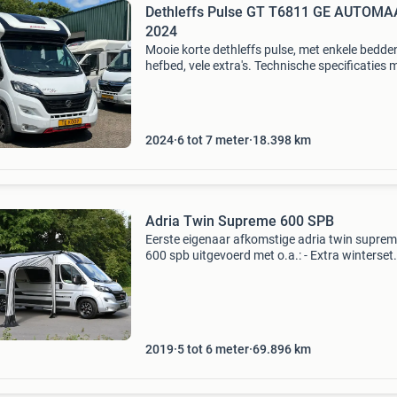
Dethleffs Pulse GT T6811 GE AUTOMAAT bj
2024
Mooie korte dethleffs pulse, met enkele bedde
hefbed, vele extra's. Technische specificaties 
dethleffs pulse basisvoertuig: fiat euro 6e
automaat vermogen: 140 pk totale lengte ca
2024
6 tot 7 meter
18.398
km
Adria Twin Supreme 600 SPB
Eerste eigenaar afkomstige adria twin supre
600 spb uitgevoerd met o.a.: - Extra winterset
velgen t.w.v 2450,- (foto's volgen) - opblaasba
westfield voortent t.w.v 1595,- (foto's volgen) -
2019
5 tot 6 meter
69.896
km