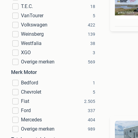
T.E.C.
18
VanTourer
5
Volkswagen
422
Weinsberg
139
Westfalia
38
XGO
3
Overige merken
569
Merk Motor
Bedford
1
Chevrolet
5
Fiat
2.505
Ford
337
Mercedes
404
Overige merken
989