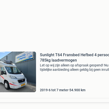
Sunlight T64 Fransbed Hefbed 4 perso
785kg laadvermogen
Let op wij zijn alleen op afspraak geopend! Nu
tijdelijke aanbieding alleen geldig bij geen inruil
€49.950,- Ruimte wonder voor 4 personen de
prachtige sunlight t64 met oa.: Airco, cruise c
2019
6 tot 7 meter
54.900
km