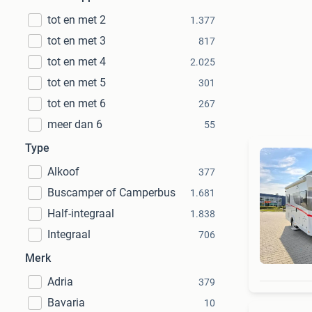
tot en met 2
1.377
tot en met 3
817
tot en met 4
2.025
tot en met 5
301
tot en met 6
267
meer dan 6
55
Type
Alkoof
377
Buscamper of Camperbus
1.681
Half-integraal
1.838
Integraal
706
Merk
Adria
379
Bavaria
10