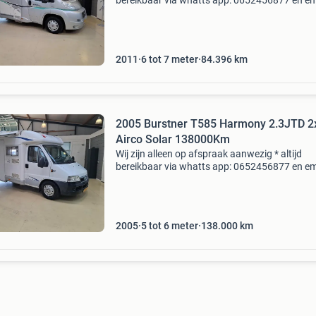
bereikbaar via whatts app: 0652456877 en em
info@bouwknechtcampers.nl of volg ons op
facebook. * Actuele website:
www.bouwknechtcampers.nl * nette cha
2011
6 tot 7 meter
84.396
km
2005 Burstner T585 Harmony 2.3JTD 2
Airco Solar 138000Km
Wij zijn alleen op afspraak aanwezig * altijd
bereikbaar via whatts app: 0652456877 en em
info@bouwknechtcampers.nl of volg ons op
facebook. * Actuele website:
www.bouwknechtcampers.nl * nette en
2005
5 tot 6 meter
138.000
km