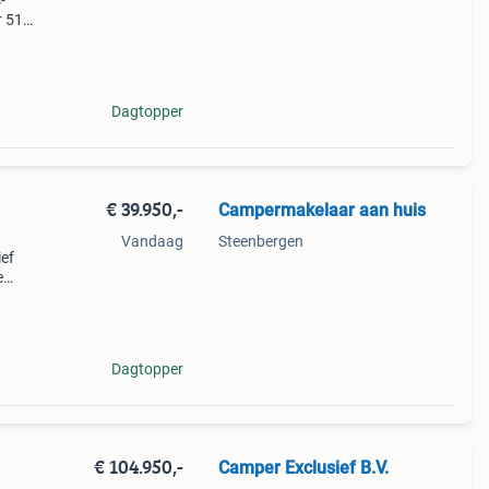
-
r 518
en
el van
Dagtopper
€ 39.950,-
Campermakelaar aan huis
Vandaag
Steenbergen
ief
e
luxe
aat
Dagtopper
€ 104.950,-
Camper Exclusief B.V.