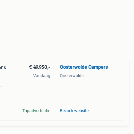
€ 49.950,-
Oosterwolde Campers
ons
Vandaag
Oosterwolde
ze
ontr
Topadvertentie
Bezoek website