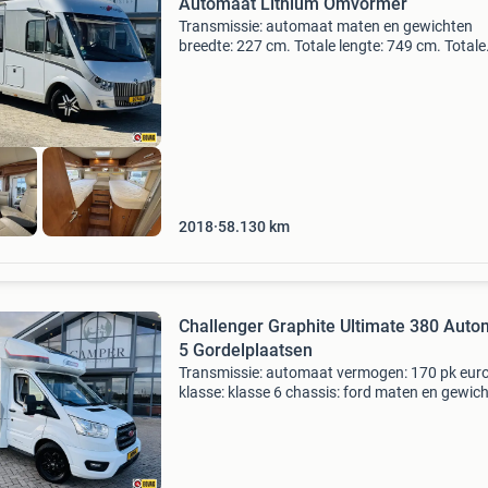
Automaat Lithium Omvormer
Transmissie: automaat maten en gewichten
breedte: 227 cm. Totale lengte: 749 cm. Totale
hoogte: 289 cm. Leeg-gewicht: 3.155 Kg. Max
gewicht: 4.250 Kg. Slapen aantal slaapplaatse
indeling: zit
2018
58.130
km
Challenger Graphite Ultimate 380 Auto
5 Gordelplaatsen
Transmissie: automaat vermogen: 170 pk euro
klasse: klasse 6 chassis: ford maten en gewic
breedte: 230 cm. Totale lengte: 720 cm. Totale
hoogte: 292 cm. Leeg-gewicht: 3.003 Kg. Max
gewicht: 3