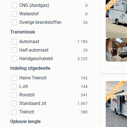
CNG (Aardgas)
0
Waterstof
0
Overige brandstoffen
26
Transmissie
Automaat
1.785
Half-automaat
25
Handgeschakeld
3.232
Indeling zitgedeelte
Halve Treinzit
742
L-zit
744
Rondzit
341
Standaard zit
1.067
Treinzit
580
Opbouw lengte