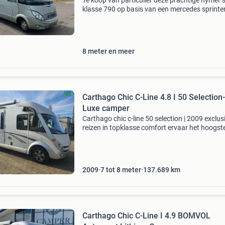
Te koop van particulier deze prachtige hymer s
klasse 790 op basis van een mercedes sprinte
uit 2008 met 116.000 Km. Voorzien van leder
bekleding, 2x airco, douche en aparte wc. Luif
5.50
8 meter en meer
Carthago Chic C-Line 4.8 I 50 Selection-
Luxe camper
Carthago chic c-line 50 selection | 2009 exclus
reizen in topklasse comfort ervaar het hoogst
niveau van reiscomfort met deze uitzonderlijk 
carthago chic c-line 50 selection. Dit model st
2009
7 tot 8 meter
137.689
km
Carthago Chic C-Line I 4.9 BOMVOL