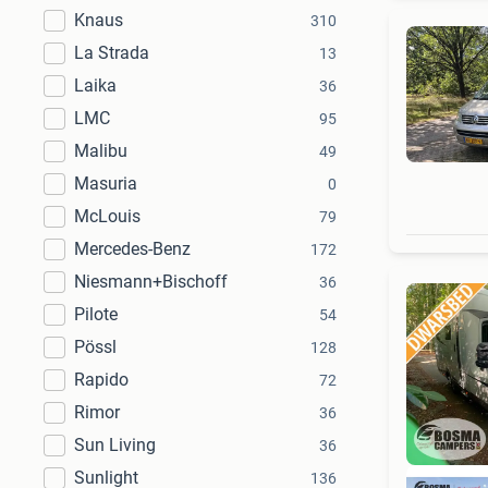
Knaus
310
La Strada
13
Laika
36
LMC
95
Malibu
49
Masuria
0
McLouis
79
Mercedes-Benz
172
Niesmann+Bischoff
36
Pilote
54
Pössl
128
Rapido
72
Rimor
36
Sun Living
36
Sunlight
136