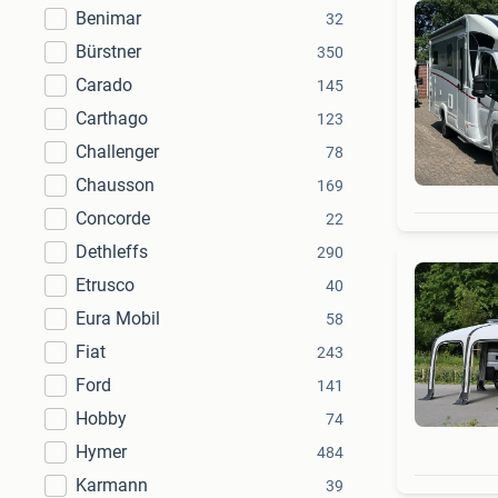
Benimar
32
Bürstner
350
Carado
145
Carthago
123
Challenger
78
Chausson
169
Concorde
22
Dethleffs
290
Etrusco
40
Eura Mobil
58
Fiat
243
Ford
141
Hobby
74
Hymer
484
Karmann
39