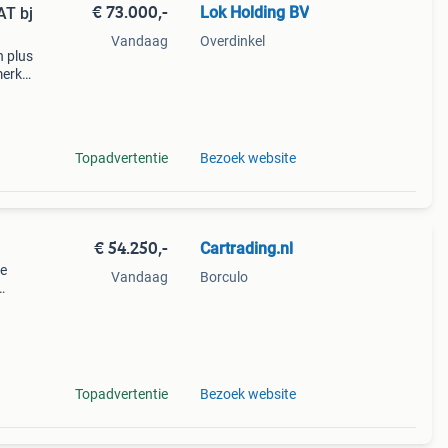
€ 73.000,-
Lok Holding BV
Vandaag
Overdinkel
n plus
merk:
mper
Topadvertentie
Bezoek website
€ 54.250,-
Cartrading.nl
me
Vandaag
Borculo
re
Topadvertentie
Bezoek website