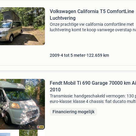
Volkswagen California T5 ComfortLine
Luchtvering
Onze prachtige vw california comfortline met
luchtvering komt te koop vanwege overstap n
elektrische camper. In april 2009 gekocht bij
volkswagen campercentrum en eerste jaren d
ook onderhouden.
2009
4 tot 5 meter
122.659
km
Fendt Mobil Ti 690 Garage 70000 km A
2010
Transmissie: handgeschakeld vermogen: 130 
euro-klasse: klasse 4 chassis: fiat ducato multi
130 pk maten en gewichten breedte: 230 cm. 
Financiering mogelijk
lengte: 690 cm. Totale hoogte: 286 cm. Leeg-
gewicht: