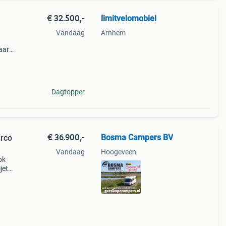
€ 32.500,-
limitvelomobiel
Vandaag
Arnhem
aar
aar
Dagtopper
€ 36.900,-
Bosma Campers BV
irco
Vandaag
Hoogeveen
pk
jet
Totale