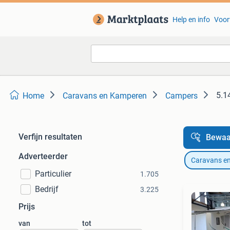
Help en info
Voor
5.1
Home
Caravans en Kamperen
Campers
Verfijn resultaten
Bewaa
Adverteerder
Caravans e
Particulier
1.705
Bedrijf
3.225
Prijs
van
tot