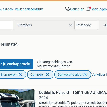
waarden
Veiligheidscentrum
Berichten
Meldingen
Campers
A
 resultaten
Ontvang meldingen van
r je zoekopdracht
nieuwe zoekresultaten
n Kamperen
Campers
Zonwerend glas
Verwijder f
Dethleffs Pulse GT T6811 GE AUTOMAAT bj
2024
Mooie korte dethleffs pulse, met enkele bedde