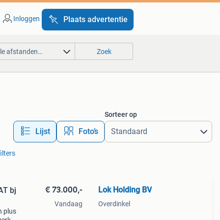
Inloggen
Plaats advertentie
lle afstanden…
Zoek
Sorteer op
Lijst
Foto’s
ilters
€ 73.000,-
Lok Holding BV
Vandaag
Overdinkel
n plus