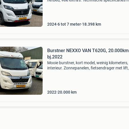
hefbed, vele extra's. Technische specificaties 
dethleffs pulse basisvoertuig: fiat euro 6e
automaat vermogen: 140 pk totale lengte ca
2024
6 tot 7 meter
18.398
km
Burstner NEXXO VAN T620G, 20.000km
bj.2022
Mooie burstner, kort model, weinig kilometers,
interieur. Zonnepanelen, fietsendrager met lift,
stelpoten.! Technische specificaties merk: bur
nexxo van t620g basisvoertuig: citroen verm
2022
20.000
km