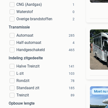
CNG (Aardgas)
1
Waterstof
0
Overige brandstoffen
2
Transmissie
Automaat
285
Half-automaat
4
Handgeschakeld
465
Indeling zitgedeelte
Halve Treinzit
141
L-zit
103
Rondzit
78
Standaard zit
185
Moet nu
Treinzit
89
Opbouw lengte