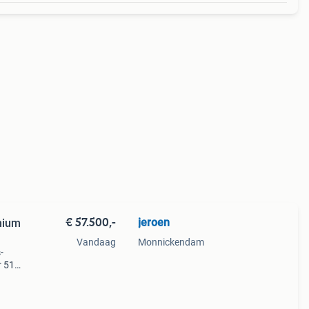
€ 57.500,-
jeroen
hium
Vandaag
Monnickendam
-
r 518
en
el van