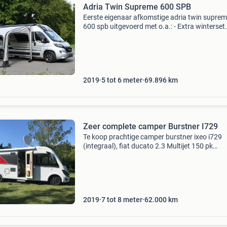
Adria Twin Supreme 600 SPB
Eerste eigenaar afkomstige adria twin supre
600 spb uitgevoerd met o.a.: - Extra winterset
velgen t.w.v 2450,- - opblaasbare westfield
voortent t.w.v 1595,- - tv incl. Chrome cast -
trekhaak - thule
2019
5 tot 6 meter
69.896
km
Zeer complete camper Burstner I729
Te koop prachtige camper burstner ixeo i729
(integraal), fiat ducato 2.3 Multijet 150 pk
handgeschakeld, 62000 km, bj 12/2019.
Distributieriem kortgeleden vervangen, alle be
gehad, onderhoudsboek
2019
7 tot 8 meter
62.000
km