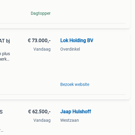
Dagtopper
€ 73.000,-
Lok Holding BV
Vandaag
Overdinkel
n plus
merk:
mper
Bezoek website
€ 62.500,-
Jaap Hulshoff
RS
Vandaag
Westzaan
r