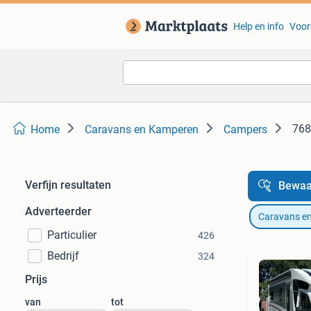
Help en info
Voor
768
Home
Caravans en Kamperen
Campers
Verfijn resultaten
Bewaa
Adverteerder
Caravans e
Particulier
426
Bedrijf
324
Prijs
van
tot