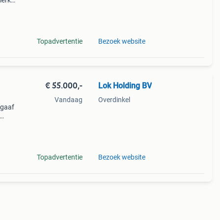
merk:
mper
Topadvertentie
Bezoek website
€ 55.000,-
Lok Holding BV
Vandaag
Overdinkel
 gaaf
stner
ogen
Topadvertentie
Bezoek website