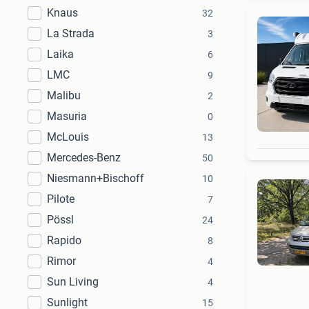
Knaus
32
La Strada
3
Laika
6
LMC
9
Malibu
2
Masuria
0
McLouis
13
Mercedes-Benz
50
Niesmann+Bischoff
10
Pilote
7
Pössl
24
Rapido
8
Rimor
4
Sun Living
4
Sunlight
15