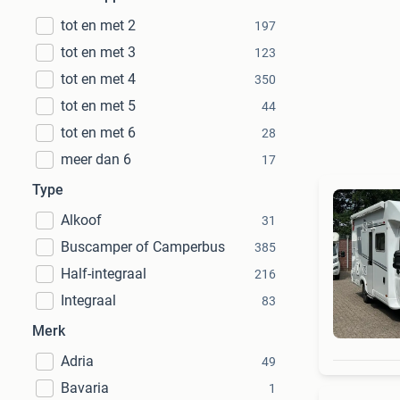
tot en met 2
197
tot en met 3
123
tot en met 4
350
tot en met 5
44
tot en met 6
28
meer dan 6
17
Type
Alkoof
31
Buscamper of Camperbus
385
Half-integraal
216
Integraal
83
Merk
Adria
49
Bavaria
1