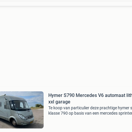
Hymer S790 Mercedes V6 automaat lit
xxl garage
Te koop van particulier deze prachtige hymer s
klasse 790 op basis van een mercedes sprinte
uit 2008 met 116.000 Km. Voorzien van leder
bekleding, 2x airco, douche en aparte wc. Luif
5.50