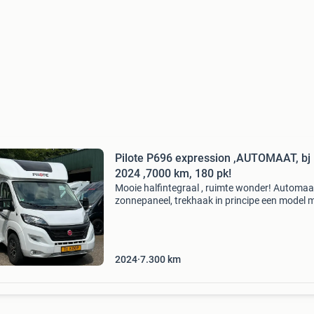
Pilote P696 expression ,AUTOMAAT, bj
2024 ,7000 km, 180 pk!
Mooie halfintegraal , ruimte wonder! Automaa
zonnepaneel, trekhaak in principe een model 
hefbed voor 2 personen. Met 4 personen rijde
met 4 slapen , geen probleem. Ruime zithoek,
inloopkaste
2024
7.300
km