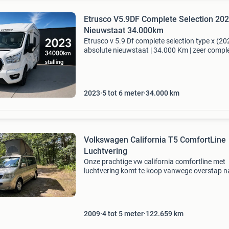
Etrusco V5.9DF Complete Selection 20
Nieuwstaat 34.000km
Etrusco v 5.9 Df complete selection type x (20
absolute nieuwstaat | 34.000 Km | zeer compl
zeer compact met maar 5.99 Meter totale leng
Bent u op zoek naar een compacte, luxe en h
2023
5 tot 6 meter
34.000
km
Volkswagen California T5 ComfortLine
Luchtvering
Onze prachtige vw california comfortline met
luchtvering komt te koop vanwege overstap n
elektrische camper. In april 2009 gekocht bij
volkswagen campercentrum en eerste jaren d
ook onderhouden.
2009
4 tot 5 meter
122.659
km