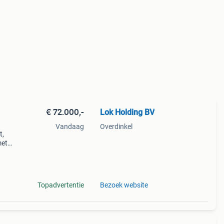
€ 72.000,-
Lok Holding BV
Vandaag
Overdinkel
t,
met
n en
Topadvertentie
Bezoek website