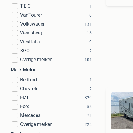
T.E.C.
1
VanTourer
0
Volkswagen
131
Weinsberg
16
Westfalia
9
XGO
2
Overige merken
101
Merk Motor
Bedford
1
Chevrolet
2
Fiat
329
Ford
54
Mercedes
78
Overige merken
224