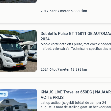
2017
6 tot 7 meter
59.380
km
Dethleffs Pulse GT T6811 GE AUTOMAAT bj
2024
Mooie korte dethleffs pulse, met enkele bedde
hefbed, vele extra's. Technische specificaties 
dethleffs pulse basisvoertuig: fiat euro 6e
automaat vermogen: 140 pk totale lengte ca
2024
6 tot 7 meter
18.398
km
KNAUS L!VE Traveller 650DG | NAJAA
 weg
ACTIE PRIJS
Let op actieprijs: geldt totdat de camper 24
augustus naar de stalling gaat. In het voorjaa