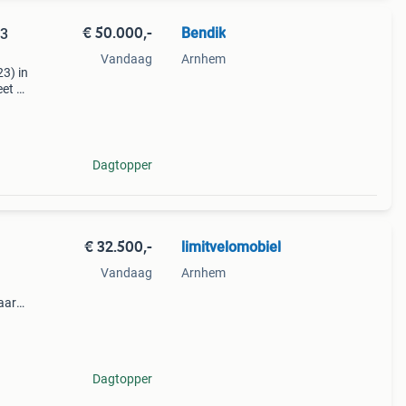
€ 50.000,-
Bendik
23
Vandaag
Arnhem
23) in
eet en
te.
oogwa
Dagtopper
€ 32.500,-
limitvelomobiel
Vandaag
Arnhem
aar
aar
Dagtopper