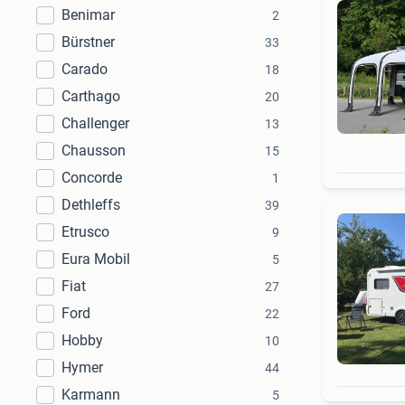
Benimar
2
Bürstner
33
Carado
18
Carthago
20
Challenger
13
Chausson
15
Concorde
1
Dethleffs
39
Etrusco
9
Eura Mobil
5
Fiat
27
Ford
22
Hobby
10
Hymer
44
Karmann
5