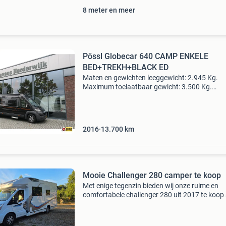
8 meter en meer
Pössl Globecar 640 CAMP ENKELE
BED+TREKH+BLACK ED
Maten en gewichten leeggewicht: 2.945 Kg.
Maximum toelaatbaar gewicht: 3.500 Kg.
Laadvermogen: 555 kg. Lengte: 640 cm. Breed
205 cm. Sta-hoogte: 198 cm. Totale hoogte: 2
cm. Merk auto: citroen ki
2016
13.700
km
Mooie Challenger 280 camper te koop
Met enige tegenzin bieden wij onze ruime en
comfortabele challenger 280 uit 2017 te koop
De camper staat op een ford-onderstel en is
uitgerust met een krachtige 2.0 Dieselmotor
euroklasse 6 met 1