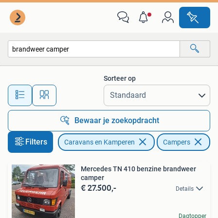
Campers
Sorteer op
Alle afstanden…
Bewaar je zoekopdracht
Filters
Caravans en Kamperen
Campers
Ve
Mercedes TN 410 benzine brandweer
camper
€ 27.500,-
Details
Dagtopper