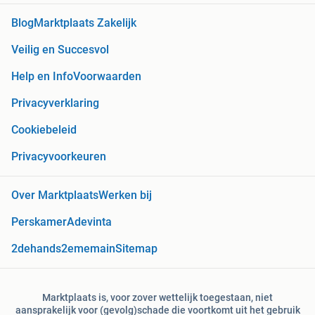
Blog
Marktplaats Zakelijk
Veilig en Succesvol
Help en Info
Voorwaarden
Privacyverklaring
Cookiebeleid
Privacyvoorkeuren
Over Marktplaats
Werken bij
Perskamer
Adevinta
2dehands
2ememain
Sitemap
Marktplaats is, voor zover wettelijk toegestaan, niet
aansprakelijk voor (gevolg)schade die voortkomt uit het gebruik