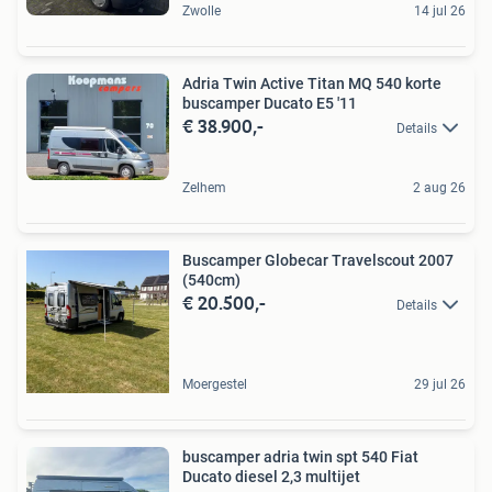
Zwolle
14 jul 26
Adria Twin Active Titan MQ 540 korte
buscamper Ducato E5 '11
€ 38.900,-
Details
Zelhem
2 aug 26
Buscamper Globecar Travelscout 2007
(540cm)
€ 20.500,-
Details
Moergestel
29 jul 26
buscamper adria twin spt 540 Fiat
Ducato diesel 2,3 multijet