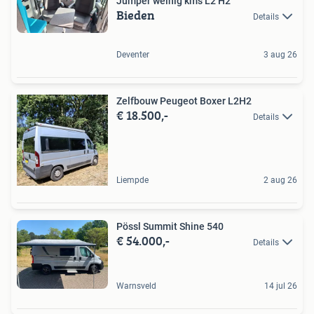
Jumper weinig kms L2 H2
Bieden
Details
Deventer
3 aug 26
Zelfbouw Peugeot Boxer L2H2
€ 18.500,-
Details
Liempde
2 aug 26
Pössl Summit Shine 540
€ 54.000,-
Details
Warnsveld
14 jul 26