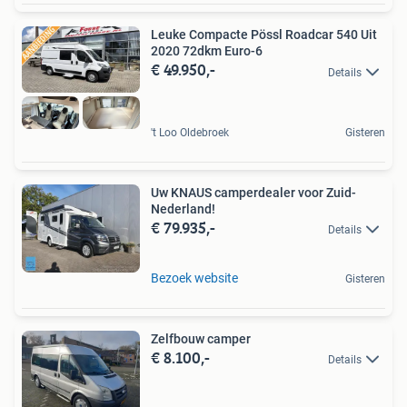
Leuke Compacte Pössl Roadcar 540 Uit
2020 72dkm Euro-6
€ 49.950,-
Details
't Loo Oldebroek
Gisteren
Uw KNAUS camperdealer voor Zuid-
Nederland!
€ 79.935,-
Details
Bezoek website
Gisteren
Zelfbouw camper
€ 8.100,-
Details