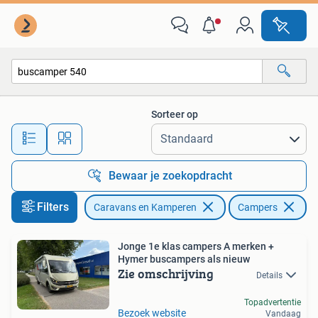
Campers
Sorteer op
Alle afstanden…
Bewaar je zoekopdracht
Filters
Caravans en Kamperen
Campers
Ve
Jonge 1e klas campers A merken +
Hymer buscampers als nieuw
Zie omschrijving
Details
Topadvertentie
Bezoek website
Vandaag