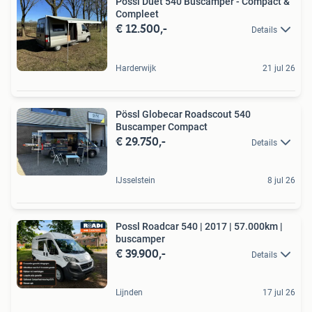
Pössl Duet 540 Buscamper - Compact &
Compleet
€ 12.500,-
Details
Harderwijk
21 jul 26
Pössl Globecar Roadscout 540
Buscamper Compact
€ 29.750,-
Details
IJsselstein
8 jul 26
Possl Roadcar 540 | 2017 | 57.000km |
buscamper
€ 39.900,-
Details
Lijnden
17 jul 26