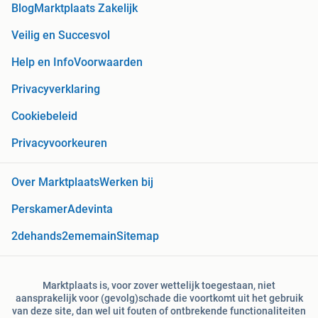
Blog
Marktplaats Zakelijk
Veilig en Succesvol
Help en Info
Voorwaarden
Privacyverklaring
Cookiebeleid
Privacyvoorkeuren
Over Marktplaats
Werken bij
Perskamer
Adevinta
2dehands
2ememain
Sitemap
Marktplaats is, voor zover wettelijk toegestaan, niet
aansprakelijk voor (gevolg)schade die voortkomt uit het gebruik
van deze site, dan wel uit fouten of ontbrekende functionaliteiten