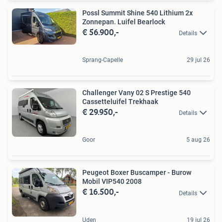
Possl Summit Shine 540 Lithium 2x
Zonnepan. Luifel Bearlock
€ 56.900,-
Details
Sprang-Capelle
29 jul 26
Challenger Vany 02 S Prestige 540
Cassetteluifel Trekhaak
€ 29.950,-
Details
Goor
5 aug 26
Peugeot Boxer Buscamper - Burow
Mobil VIP540 2008
€ 16.500,-
Details
Uden
19 jul 26