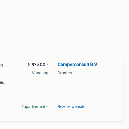
€ 97.500,-
Camperconsult B.V.
en
Vandaag
Dronten
t
ge
tv
tie
Topadvertentie
Bezoek website