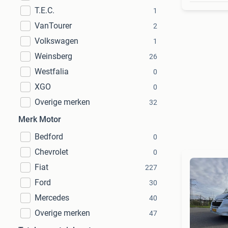
T.E.C.
1
VanTourer
2
Volkswagen
1
Weinsberg
26
Westfalia
0
XGO
0
Overige merken
32
Merk Motor
Bedford
0
Chevrolet
0
Fiat
227
Ford
30
Mercedes
40
Overige merken
47