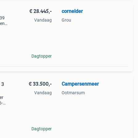
€ 28.445,-
cornelder
939
Vandaag
Grou
 en
abele
Dagtopper
€ 33.500,-
Campersenmeer
 3
Vandaag
Ootmarsum
er
6-
n
Dagtopper