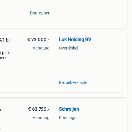
Dagtopper
€ 73.000,-
Lok Holding BV
Vandaag
Overdinkel
n plus
merk:
mper
Bezoek website
€ 63.750,-
Schroijen
n
Vandaag
Panningen