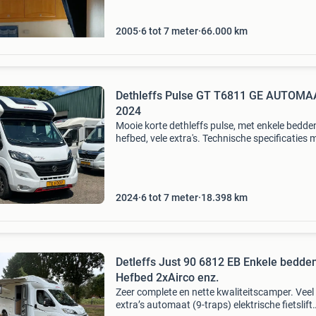
nog 3 nacht
2005
6 tot 7 meter
66.000
km
Dethleffs Pulse GT T6811 GE AUTOMAAT bj
2024
Mooie korte dethleffs pulse, met enkele bedde
hefbed, vele extra's. Technische specificaties 
dethleffs pulse basisvoertuig: fiat euro 6e
automaat vermogen: 140 pk totale lengte ca
2024
6 tot 7 meter
18.398
km
Detleffs Just 90 6812 EB Enkele bedde
Hefbed 2xAirco enz.
Zeer complete en nette kwaliteitscamper. Veel
extra’s automaat (9-traps) elektrische fietslift