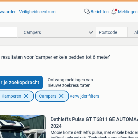
waarden
Veiligheidscentrum
Berichten
Meldingen
Campers
A
 resultaten
voor 'camper enkele bedden tot 6 meter'
Ontvang meldingen van
r je zoekopdracht
nieuwe zoekresultaten
n Kamperen
Campers
Verwijder filters
Dethleffs Pulse GT T6811 GE AUTOMAAT bj
2024
Mooie korte dethleffs pulse, met enkele bedde