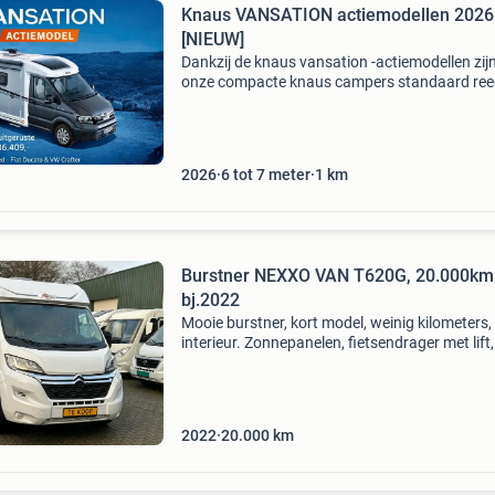
Knaus VANSATION actiemodellen 2026
[NIEUW]
Dankzij de knaus vansation -actiemodellen zij
onze compacte knaus campers standaard re
zéér rijk uitgerust en is een nieuwe knaus cam
nu bereikbaarder dan ooit! Of u nu kiest voor 
compacte v
2026
6 tot 7 meter
1
km
Burstner NEXXO VAN T620G, 20.000km
bj.2022
Mooie burstner, kort model, weinig kilometers,
interieur. Zonnepanelen, fietsendrager met lift,
stelpoten.! Technische specificaties merk: bur
nexxo van t620g basisvoertuig: citroen verm
2022
20.000
km