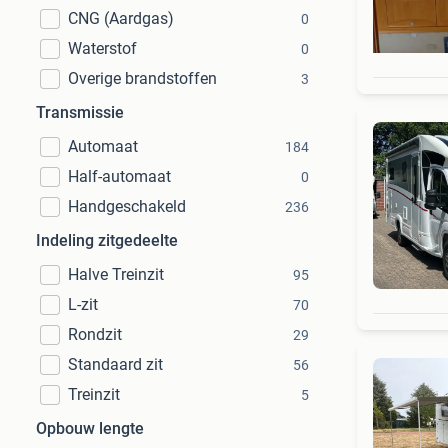
CNG (Aardgas)
0
Waterstof
0
Overige brandstoffen
3
Transmissie
Automaat
184
Half-automaat
0
Handgeschakeld
236
Indeling zitgedeelte
Halve Treinzit
95
L-zit
70
Rondzit
29
Standaard zit
56
Treinzit
5
Opbouw lengte