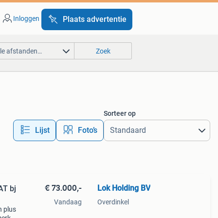
Inloggen
Plaats advertentie
lle afstanden…
Zoek
Sorteer op
Lijst
Foto’s
€ 73.000,-
Lok Holding BV
Vandaag
Overdinkel
n plus