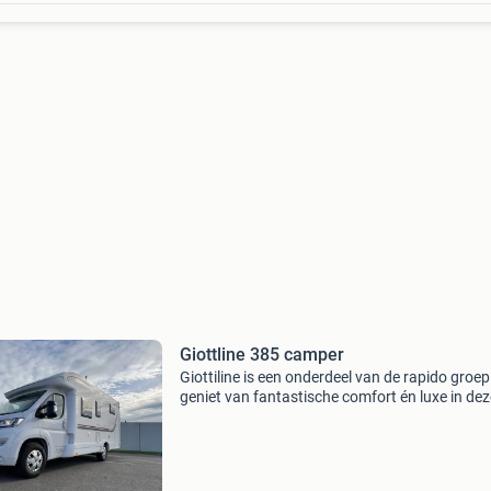
Giottline 385 camper
Giottiline is een onderdeel van de rapido groep
geniet van fantastische comfort én luxe in dez
schitterende halfintegraal camper giottiline si
385, met lengte bedden! De enkele bedden ku
uiter