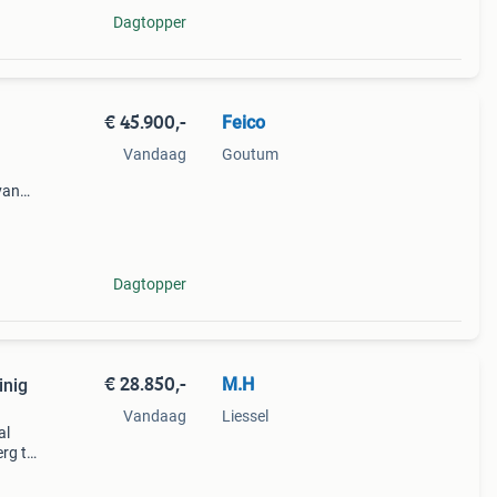
Dagtopper
€ 45.900,-
Feico
Vandaag
Goutum
van
e
st
Dagtopper
€ 28.850,-
M.H
Vandaag
Liessel
al
rg te
m
rdag