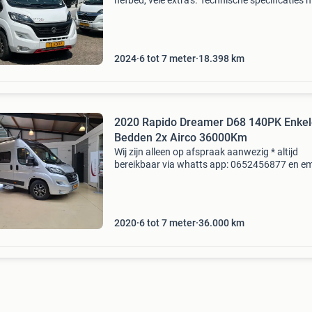
hefbed, vele extra's. Technische specificaties 
dethleffs pulse basisvoertuig: fiat euro 6e
automaat vermogen: 140 pk totale lengte ca
2024
6 tot 7 meter
18.398
km
2020 Rapido Dreamer D68 140PK Enkel
Bedden 2x Airco 36000Km
Wij zijn alleen op afspraak aanwezig * altijd
bereikbaar via whatts app: 0652456877 en em
info@bouwknechtcampers.nl of volg ons op
facebook. * Actuele website:
www.bouwknechtcampers.nl * zeer nett
2020
6 tot 7 meter
36.000
km