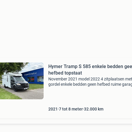
Hymer Tramp S 585 enkele bedden ge
hefbed topstaat
November 2021 model 2022 4 zitplaatsen me
gordel enkele bedden geen hefbed ruime gara
met 2 deuren automatische satellietinstallatie 
mercedes mbux multimedia met campernaviga
hymer tramp s 58
2021
7 tot 8 meter
32.000
km