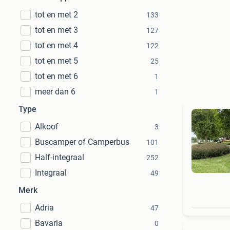
tot en met 2
133
tot en met 3
127
tot en met 4
122
tot en met 5
25
tot en met 6
1
meer dan 6
1
Type
Alkoof
3
Buscamper of Camperbus
101
Half-integraal
252
Integraal
49
Merk
Adria
47
Bavaria
0