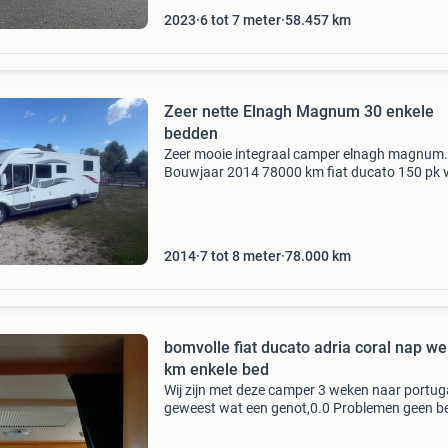
2023
6 tot 7 meter
58.457
km
Zeer nette Elnagh Magnum 30 enkele
bedden
Zeer mooie integraal camper elnagh magnum.
Bouwjaar 2014 78000 km fiat ducato 150 pk 
1e eigenaar enkele bedden groot hefbed apart
doucheruimte aparte toiletruimte grote koelka
met aparte vrieze
2014
7 tot 8 meter
78.000
km
bomvolle fiat ducato adria coral nap weinig
km enkele bed
Wij zijn met deze camper 3 weken naar portug
geweest wat een genot,0.0 Problemen geen be
hoog en 0.0 Olie verbruik op 40 km na 6000 k
gereden zonder enige problemen vanaf donde