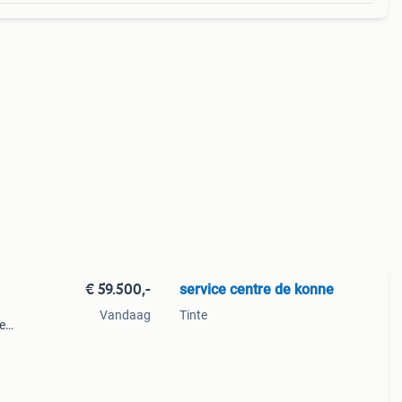
€ 59.500,-
service centre de konne
Vandaag
Tinte
e
ena
nnen