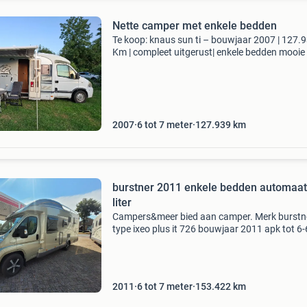
Nette camper met enkele bedden
Te koop: knaus sun ti – bouwjaar 2007 | 127.
Km | compleet uitgerust| enkele bedden mooie
ruime knaus sun ti camper uit 2007, met een
kilometerstand van 127.939 Km. Een comfort
en goed onde
2007
6 tot 7 meter
127.939
km
burstner 2011 enkele bedden automaat
liter
Campers&meer bied aan camper. Merk burstn
type ixeo plus it 726 bouwjaar 2011 apk tot 6-
2027 3 liter motor met 158 pk automaat ledig
gewicht 3055 kg beladen gewicht 3500 kg ka
verhoogt worden
2011
6 tot 7 meter
153.422
km