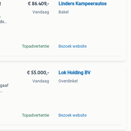
€ 86.409,-
Linders Kampeerautos
!
Vandaag
Bakel
n
eds
per
de
Topadvertentie
Bezoek website
€ 55.000,-
Lok Holding BV
Vandaag
Overdinkel
 gaaf
stner
ogen
Topadvertentie
Bezoek website