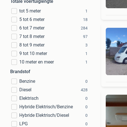
Totale voertuiglengte
tot 5 meter
1
5 tot 6 meter
18
6 tot 7 meter
284
7 tot 8 meter
97
8 tot 9 meter
3
9 tot 10 meter
1
10 meter en meer
1
Brandstof
Benzine
0
Diesel
428
Elektrisch
0
Hybride Elektrisch/Benzine
0
Hybride Elektrisch/Diesel
0
LPG
0