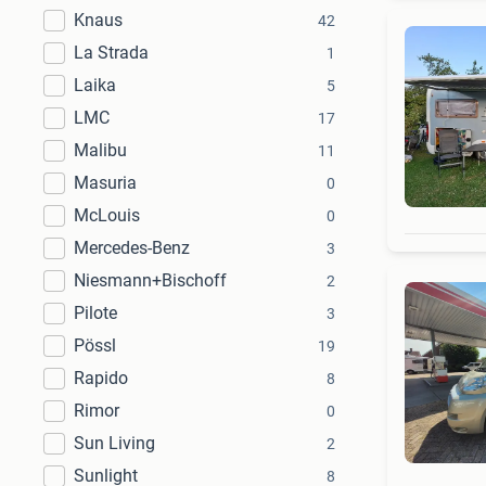
Knaus
42
La Strada
1
Laika
5
LMC
17
Malibu
11
Masuria
0
McLouis
0
Mercedes-Benz
3
Niesmann+Bischoff
2
Pilote
3
Pössl
19
Rapido
8
Rimor
0
Sun Living
2
Sunlight
8