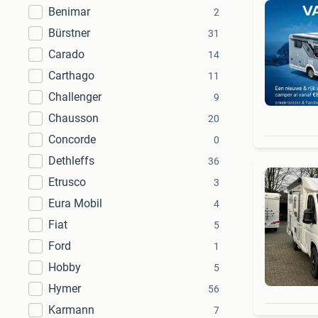
Benimar
2
Bürstner
31
Carado
14
Carthago
11
Challenger
9
Chausson
20
Concorde
0
Dethleffs
36
Etrusco
3
Eura Mobil
4
Fiat
5
Ford
1
Hobby
5
Hymer
56
Karmann
7