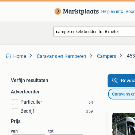
Help en info
Voor
453
Home
Caravans en Kamperen
Campers
Verfijn resultaten
Bewaa
Adverteerder
Caravans e
Particulier
54
Bedrijf
359
Prijs
van
tot