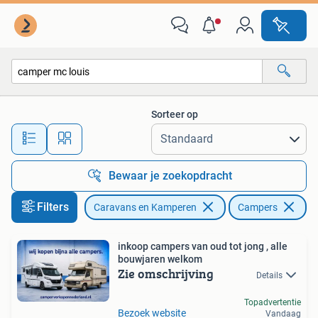
Campers
Sorteer op
Alle afstanden…
Bewaar je zoekopdracht
Filters
Caravans en Kamperen
Campers
Ve
inkoop campers van oud tot jong , alle
bouwjaren welkom
Zie omschrijving
Details
Topadvertentie
Bezoek website
Vandaag