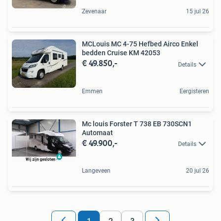
Zevenaar
15 jul 26
MCLouis MC 4-75 Hefbed Airco Enkel
bedden Cruise KM 42053
€ 49.850,-
Details
Emmen
Eergisteren
Mc louis Forster T 738 EB 730SCN1
Automaat
€ 49.900,-
Details
Langeveen
20 jul 26