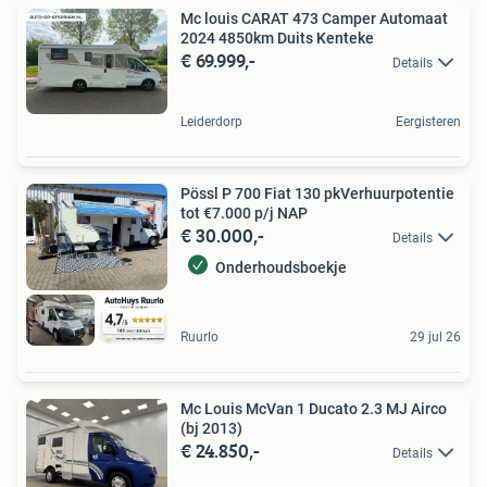
Mc louis CARAT 473 Camper Automaat
2024 4850km Duits Kenteke
€ 69.999,-
Details
Leiderdorp
Eergisteren
Pössl P 700 Fiat 130 pkVerhuurpotentie
tot €7.000 p/j NAP
€ 30.000,-
Details
Onderhoudsboekje
Ruurlo
29 jul 26
Mc Louis McVan 1 Ducato 2.3 MJ Airco
(bj 2013)
€ 24.850,-
Details