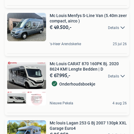
Mc Louis Menfys S-Line Van (5.40m zeer
compact, airco )
€ 49.500,-
Details
's-Heer Arendskerke
25 jul 26
Mc Louis CARAT 870 160PK Bj. 2020
8624 KM! Lengte Bedden | D
€ 67.995,-
Details
Onderhoudsboekje
Nieuwe Pekela
4 aug 26
Mc louis Lagan 253 G Bj 2007 130pk XXL
Garage Euro4