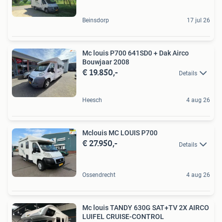
Beinsdorp
17 jul 26
Mc louis P700 641SD0 + Dak Airco
Bouwjaar 2008
€ 19.850,-
Details
Heesch
4 aug 26
Mclouis MC LOUIS P700
€ 27.950,-
Details
Ossendrecht
4 aug 26
Mc louis TANDY 630G SAT+TV 2X AIRCO
LUIFEL CRUISE-CONTROL