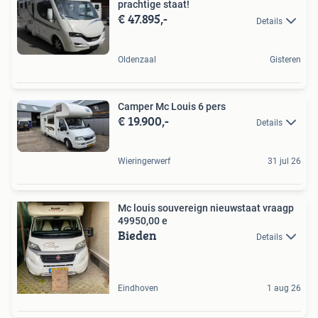
prachtige staat!
€ 47.895,-
Details
Oldenzaal
Gisteren
Camper Mc Louis 6 pers
€ 19.900,-
Details
Wieringerwerf
31 jul 26
Mc louis souvereign nieuwstaat vraagp
49950,00 e
Bieden
Details
Eindhoven
1 aug 26