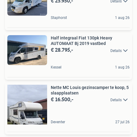
€ 25.950,-
Details
Staphorst
1 aug 26
Half integraal Fiat 130pk Heavy
AUTOMAAT Bj 2019 vastbed
€ 28.795,-
Details
Kessel
1 aug 26
Nette MC Louis gezinscamper te koop, 5
slaapplaatsen
€ 16.500,-
Details
Deventer
27 jul 26