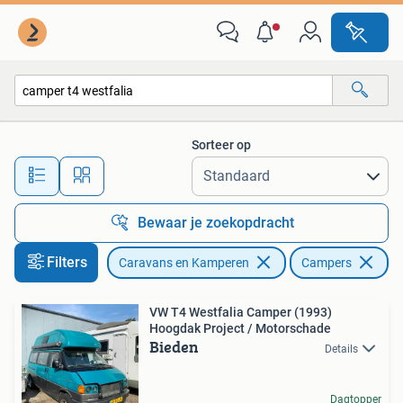
Campers
Sorteer op
Alle afstanden…
Bewaar je zoekopdracht
Filters
Caravans en Kamperen
Campers
Ve
VW T4 Westfalia Camper (1993)
Hoogdak Project / Motorschade
Bieden
Details
Dagtopper