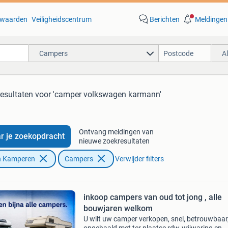
waarden
Veiligheidscentrum
Berichten
Meldingen
Campers
A
resultaten
voor 'camper volkswagen karmann'
Ontvang meldingen van
r je zoekopdracht
nieuwe zoekresultaten
n Kamperen
Campers
Verwijder filters
inkoop campers van oud tot jong , alle
bouwjaren welkom
U wilt uw camper verkopen, snel, betrouwbaar