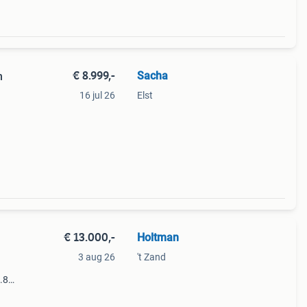
€ 8.999,-
Sacha
n
16 jul 26
Elst
Deze
rug
€ 13.000,-
Holtman
3 aug 26
't Zand
.8
 bezit
rij