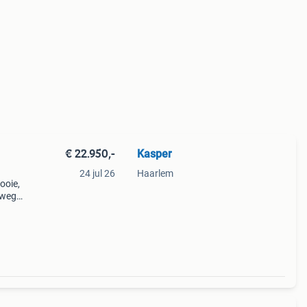
€ 22.950,-
Kasper
24 jul 26
Haarlem
ooie,
nwege
antie
 35 2