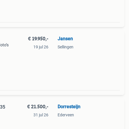
€ 19.950,-
Jansen
oto’s
19 jul 26
Sellingen
€ 21.500,-
Dorresteijn
T35
31 jul 26
Ederveen