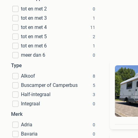
tot en met 2
0
tot en met 3
1
tot en met 4
11
tot en met 5
2
tot en met 6
1
meer dan 6
0
Type
Alkoof
8
Buscamper of Camperbus
5
Half-integraal
3
Integraal
0
Merk
Adria
0
Bavaria
0