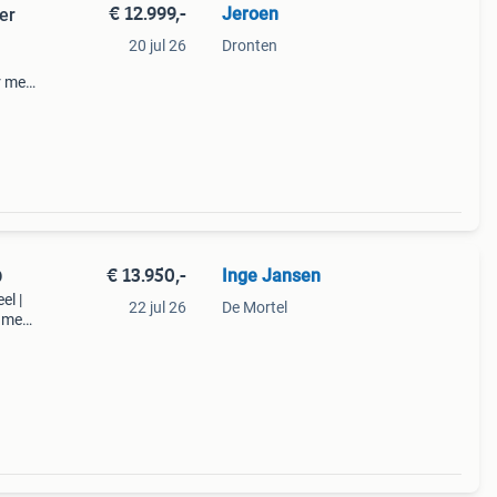
€ 12.999,-
Jeroen
er
20 jul 26
Dronten
 met
en
€ 13.950,-
Inge Jansen
D
el |
22 jul 26
De Mortel
r met