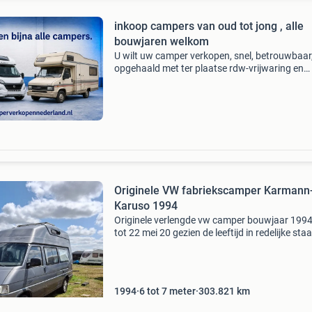
inkoop campers van oud tot jong , alle
bouwjaren welkom
U wilt uw camper verkopen, snel, betrouwbaar
opgehaald met ter plaatse rdw-vrijwaring en
bankbetaling . Dan zit u nu op de goede site. A
bouwjaren van top tot schrot wij zorgen voor 
correcte e
Originele VW fabriekscamper Karmann
Karuso 1994
Originele verlengde vw camper bouwjaar 199
tot 22 mei 20 gezien de leeftijd in redelijke staa
roest bij het voorraam zie foto achterbumper
beschadigd zie foto verder nog kleine plekjes
koelkast
1994
6 tot 7 meter
303.821
km