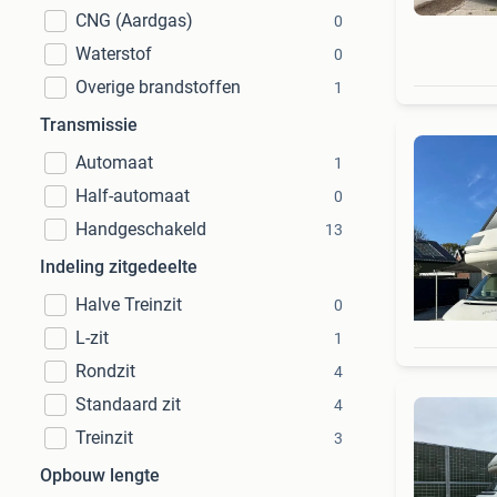
CNG (Aardgas)
0
Waterstof
0
Overige brandstoffen
1
Transmissie
Automaat
1
Half-automaat
0
Handgeschakeld
13
Indeling zitgedeelte
Halve Treinzit
0
L-zit
1
Rondzit
4
Standaard zit
4
Treinzit
3
Opbouw lengte