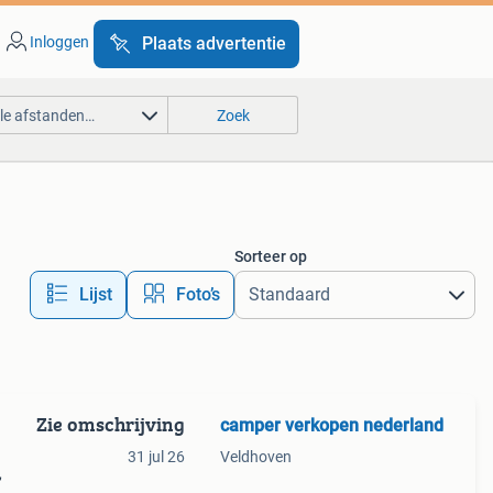
Inloggen
Plaats advertentie
lle afstanden…
Zoek
Sorteer op
Lijst
Foto’s
Zie omschrijving
camper verkopen nederland
31 jul 26
Veldhoven
,