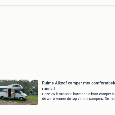
Ruime Alkoof camper met comfortabel
rondzit
Deze vw lt missouri karmann alkoof camper is
de ware kenner de top van de campers. De mis
biedt veel ruimte en comfort voor vele
reisavonturen. Met een gezellige rondzit en ee
goed uitgerus