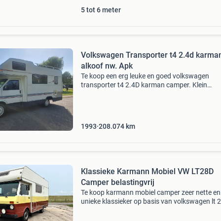
5 tot 6 meter
Volkswagen Transporter t4 2.4d karma
alkoof nw. Apk
Te koop een erg leuke en goed volkswagen
transporter t4 2.4D karman camper. Klein
roestplekje parafaan. Zeer nette binnenzijde. 
week voor 2 nieuwe jaren gekeurd. 2 Weken te
gereviseerde versne
1993
208.074
km
Klassieke Karmann Mobiel VW LT28D
Camper belastingvrij
Te koop karmann mobiel camper zeer nette en
unieke klassieker op basis van volkswagen lt 2
Diesel (6 cilinder) camper is ruim 20 jaar in ons
en door de aanschaf van een grotere camper v