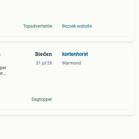
lle
een
Topadvertentie
Bezoek website
Bieden
kortenhorst
e
31 jul 26
Warmond
mper
er
n t4,
Dagtopper