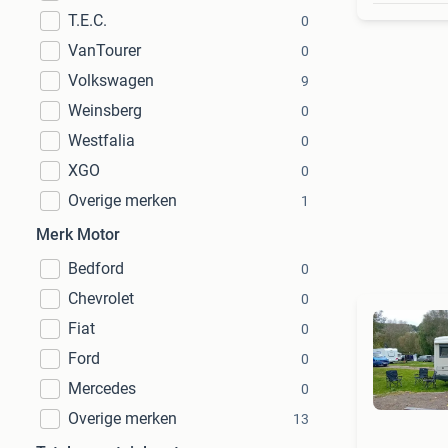
T.E.C.
0
VanTourer
0
Volkswagen
9
Weinsberg
0
Westfalia
0
XGO
0
Overige merken
1
Merk Motor
Bedford
0
Chevrolet
0
Fiat
0
Ford
0
Mercedes
0
Overige merken
13