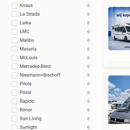
Knaus
0
La Strada
0
Laika
0
LMC
0
Malibu
0
Masuria
0
McLouis
0
Mercedes-Benz
0
Niesmann+Bischoff
0
Pilote
0
Pössl
0
Rapido
0
Rimor
0
Sun Living
0
Sunlight
0