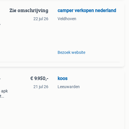
Zie omschrijving
camper verkopen nederland
22 jul 26
Veldhoven
,
lle
een
Bezoek website
€ 9.950,-
koos
-
21 jul 26
Leeuwarden
4 apk
t