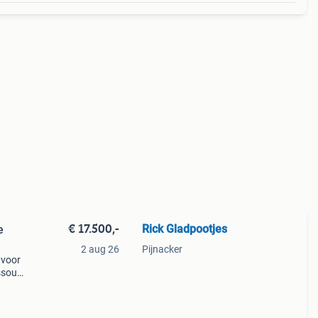
€ 17.500,-
Rick Gladpootjes
e
2 aug 26
Pijnacker
 voor
souri
n