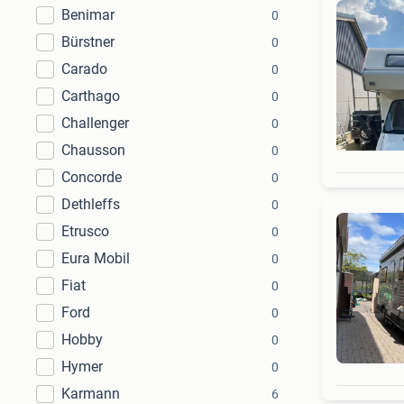
Benimar
0
Bürstner
0
Carado
0
Carthago
0
Challenger
0
Chausson
0
Concorde
0
Dethleffs
0
Etrusco
0
Eura Mobil
0
Fiat
0
Ford
0
Hobby
0
Hymer
0
Karmann
6