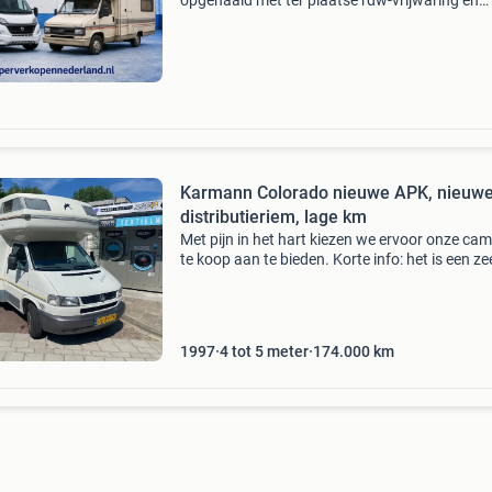
opgehaald met ter plaatse rdw-vrijwaring en
bankbetaling . Dan zit u nu op de goede site. A
bouwjaren van top tot schrot wij zorgen voor 
correcte e
Karmann Colorado nieuwe APK, nieuw
distributieriem, lage km
Met pijn in het hart kiezen we ervoor onze ca
te koop aan te bieden. Korte info: het is een ze
goed onderhouden karmann op een volkswage
onder kenners zeer bekend. Vorige week een
nieuwe ap
1997
4 tot 5 meter
174.000
km