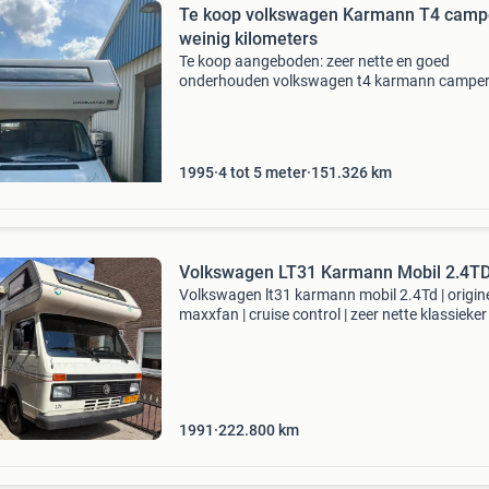
Te koop volkswagen Karmann T4 camp
weinig kilometers
Te koop aangeboden: zeer nette en goed
onderhouden volkswagen t4 karmann camper
de betrouwbare 2.4 Vijfcilinder dieselmotor. E
fijne en complete camper met verrassend veel
ruimte en comfort, ide
1995
4 tot 5 meter
151.326
km
Volkswagen LT31 Karmann Mobil 2.4T
Volkswagen lt31 karmann mobil 2.4Td | origine
maxxfan | cruise control | zeer nette klassieke
pijn in ons hart verkopen wij onze prachtige
volkswagen lt31 karmann mobil uit 1991. We
hebben er
1991
222.800
km