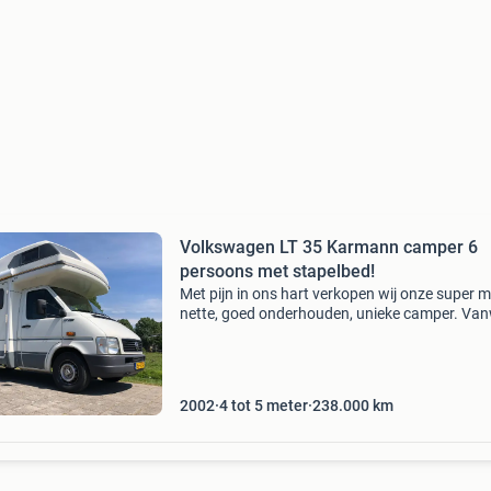
Volkswagen LT 35 Karmann camper 6
persoons met stapelbed!
Met pijn in ons hart verkopen wij onze super m
nette, goed onderhouden, unieke camper. Va
oudere kinderen die niet meer meegaan op vak
is de camper voor ons te groot. Volkswagen lt
2002
4 tot 5 meter
238.000
km