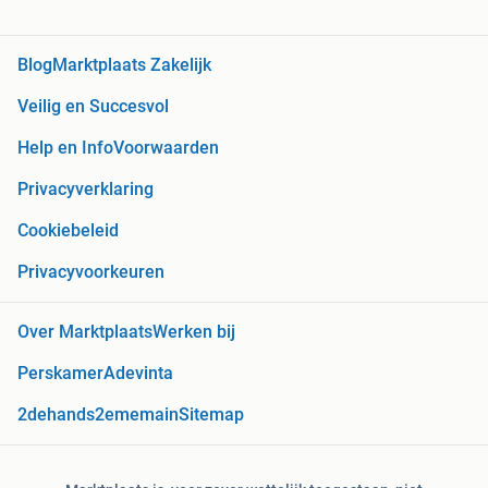
Blog
Marktplaats Zakelijk
Veilig en Succesvol
Help en Info
Voorwaarden
Privacyverklaring
Cookiebeleid
Privacyvoorkeuren
Over Marktplaats
Werken bij
Perskamer
Adevinta
2dehands
2ememain
Sitemap