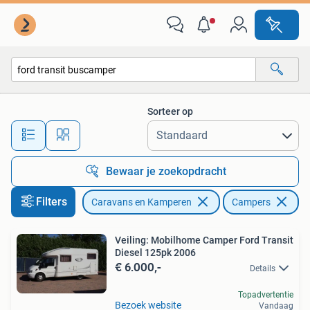
Campers
Sorteer op
Alle afstanden…
Bewaar je zoekopdracht
Filters
Caravans en Kamperen
Campers
Ve
Veiling: Mobilhome Camper Ford Transit
Diesel 125pk 2006
€ 6.000,-
Details
Topadvertentie
Bezoek website
Vandaag