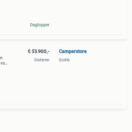
Dagtopper
€ 53.900,-
Camperstore
en
Gisteren
Goirle
 voor
.
or