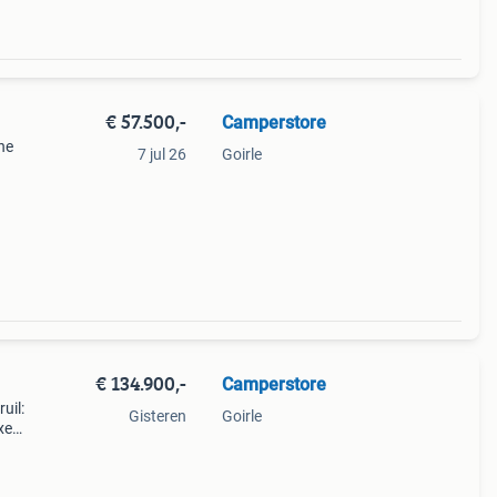
€ 57.500,-
Camperstore
he
7 jul 26
Goirle
biedt
€ 134.900,-
Camperstore
uil:
Gisteren
Goirle
xe
77 pk