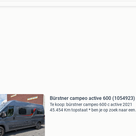
Bürstner campeo active 600 (1054923)
Te koop: bürstner campeo 600 c active 2021
45.454 Km topstaat * ben je op zoek naar een
compacte, complete en betrouwbarebuscamp
waarmee je zokunt vertrekken? Dan is deze
bürstner campeo 600 cactive