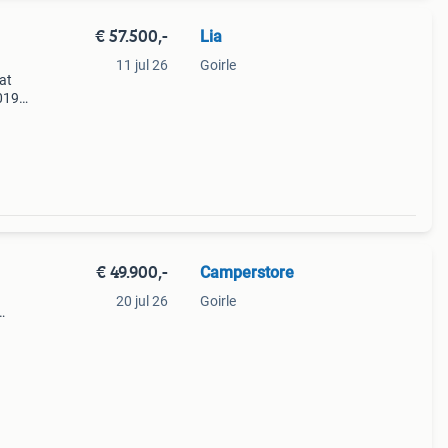
€ 57.500,-
Lia
11 jul 26
Goirle
iat
019
t
€ 49.900,-
Camperstore
20 jul 26
Goirle
lengte
ssend