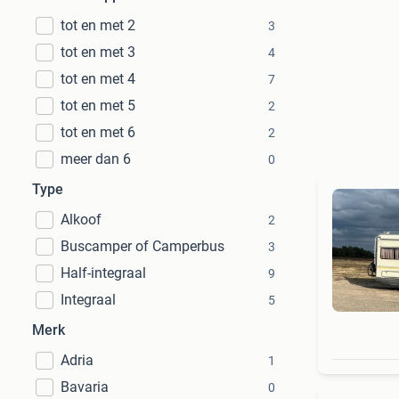
tot en met 2
3
tot en met 3
4
tot en met 4
7
tot en met 5
2
tot en met 6
2
meer dan 6
0
Type
Alkoof
2
Buscamper of Camperbus
3
Half-integraal
9
Integraal
5
Merk
Adria
1
Bavaria
0