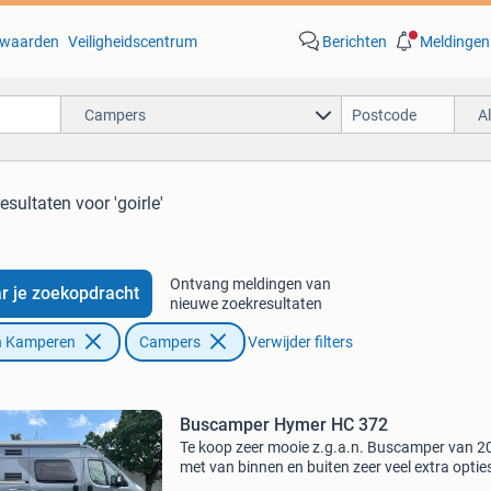
waarden
Veiligheidscentrum
Berichten
Meldingen
Campers
A
resultaten
voor 'goirle'
Ontvang meldingen van
r je zoekopdracht
nieuwe zoekresultaten
n Kamperen
Campers
Verwijder filters
Buscamper Hymer HC 372
Te koop zeer mooie z.g.a.n. Buscamper van 2
met van binnen en buiten zeer veel extra opties
Led dagrijverlichting, bearlock.cruisecontrol. 