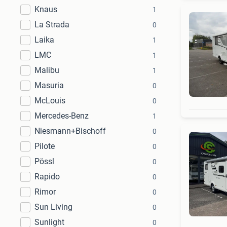
Knaus
1
La Strada
0
Laika
1
LMC
1
Malibu
1
Masuria
0
McLouis
0
Mercedes-Benz
1
Niesmann+Bischoff
0
Pilote
0
Pössl
0
Rapido
0
Rimor
0
Sun Living
0
Sunlight
0