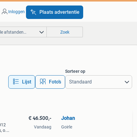
Inloggen
Plaats advertentie
lle afstanden…
Zoek
Sorteer op
Lijst
Foto’s
€ 46.500,-
Johan
012
Vandaag
Goirle
, o.a.
Remis