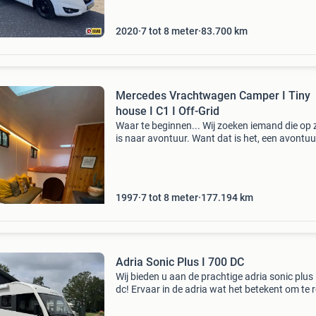
2020
7 tot 8 meter
83.700
km
Mercedes Vrachtwagen Camper I Tiny
house I C1 I Off-Grid
Waar te beginnen... Wij zoeken iemand die op 
is naar avontuur. Want dat is het, een avontuu
op pad te gaan met deze truck. In 2022 hebbe
deze mercedes 814 eco liner, met slechts 160
1997
7 tot 8 meter
177.194
km
Adria Sonic Plus I 700 DC
Wij bieden u aan de prachtige adria sonic plus 
dc! Ervaar in de adria wat het betekent om te 
in een moderne camper. Verfijning en excellent
wachten op u in deze prachtige adria. Modern