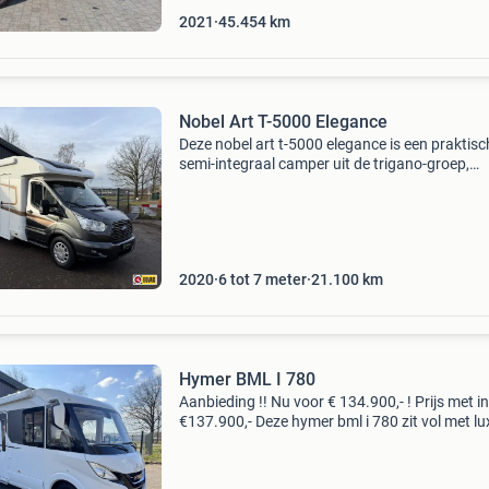
2021
45.454
km
Nobel Art T-5000 Elegance
Deze nobel art t-5000 elegance is een praktisc
semi-integraal camper uit de trigano-groep,
gebouwd met oog voor comfort en
betrouwbaarheid. Met een lengte van 7 meter 
hij een fijne balans tuss
2020
6 tot 7 meter
21.100
km
Hymer BML I 780
Aanbieding !! Nu voor € 134.900,- ! Prijs met inr
€137.900,- Deze hymer bml i 780 zit vol met lu
opties! De hymer beschikt over de krachtige 1
mercedes motor uitgevoerd met een 9g