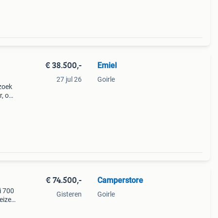
€ 38.500,-
Emiel
27 jul 26
Goirle
zoek
r, om
n wij
.000
€ 74.500,-
Camperstore
i 700
Gisteren
Goirle
reizen
ie
e