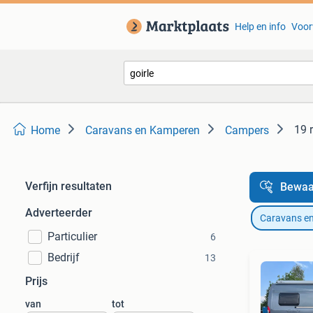
Help en info
Voor
19 
Home
Caravans en Kamperen
Campers
Verfijn resultaten
Bewaa
Adverteerder
Caravans e
Particulier
6
Bedrijf
13
Prijs
van
tot