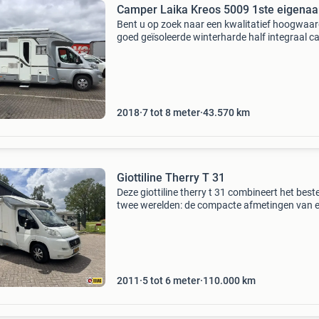
Camper Laika Kreos 5009 1ste eigenaa
Bent u op zoek naar een kwalitatief hoogwaar
goed geïsoleerde winterharde half integraal 
van de hoogste klasse. Dan wordt dit misschi
camper !!!!!!! U mag altijd vrijwillig komen kijke
2018
7 tot 8 meter
43.570
km
Giottiline Therry T 31
Deze giottiline therry t 31 combineert het best
twee werelden: de compacte afmetingen van 
buscamper met de voordelen en het comfort 
een half-integraal camper. Of u nu door smalle
straatje
2011
5 tot 6 meter
110.000
km