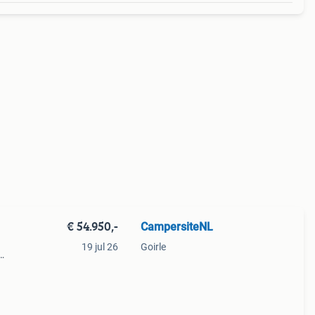
€ 54.950,-
CampersiteNL
19 jul 26
Goirle
er