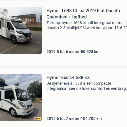
Hymer T698 CL bJ:2019 Fiat Ducato
Queenbed + hefbed
Te koop: hymer t698 cl half intergraal motor: f
ducato 2.3 Multijet 96kw e6 bouwjaar: 13-6-2
leeg gewicht : 2925 kg lengte 735, breedte 235
cabine grijs metallic half intergrale camper me
queen
2019
5 tot 6 meter
80.528
km
Hymer Exsis-I 588 EX
De hymer exsis i 588 is een compacte
integraalcamper die luxe, comfort en een laag
gewicht perfect weet te combineren. Met een 
van bijna 7 meter biedt deze hymer een verra
ruime indeling,
2015
6 tot 7 meter
104.700
km