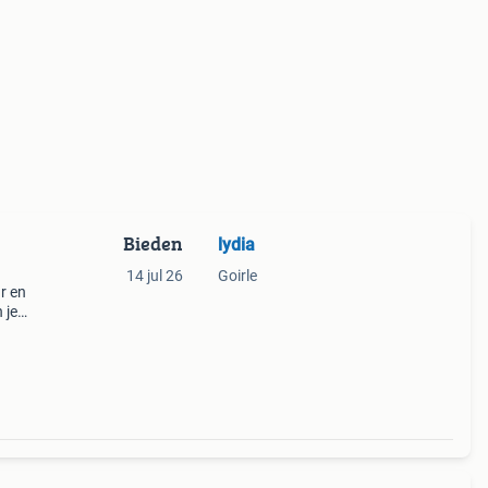
Bieden
lydia
14 jul 26
Goirle
r en
 je