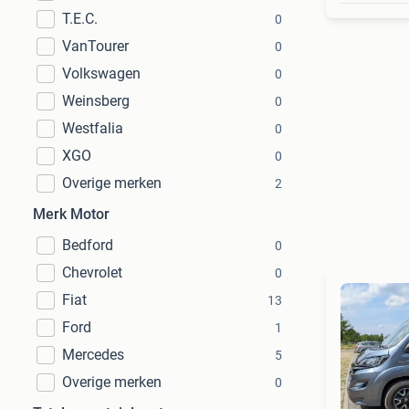
T.E.C.
0
VanTourer
0
Volkswagen
0
Weinsberg
0
Westfalia
0
XGO
0
Overige merken
2
Merk Motor
Bedford
0
Chevrolet
0
Fiat
13
Ford
1
Mercedes
5
Overige merken
0