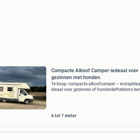
Compacte Alkoof Camper-iedeaal voor
gezinnen met honden.
Te koop: compacte alkoofcamper – instapklaa
ideaal voor gezinnen of hondenliefhebbers ben
op zoek naar een betrouwbare, praktische en
sfeervolle camper? Dan is deze compacte
alkoofcamper uit 19
6 tot 7 meter