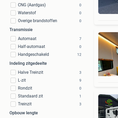
CNG (Aardgas)
0
Waterstof
0
Overige brandstoffen
0
Transmissie
Automaat
7
Half-automaat
0
Handgeschakeld
12
Indeling zitgedeelte
Halve Treinzit
3
L-zit
9
Rondzit
0
Standaard zit
1
Treinzit
3
Opbouw lengte