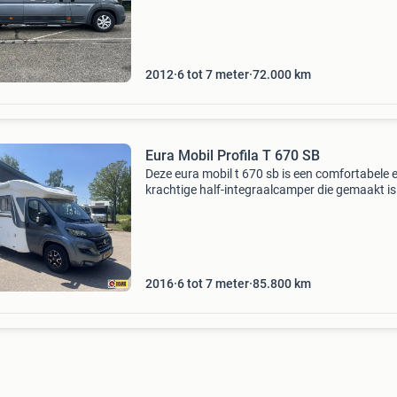
cabine verduistering, swing fietsendrager. Lpg
2012
6 tot 7 meter
72.000
km
Eura Mobil Profila T 670 SB
Deze eura mobil t 670 sb is een comfortabele 
krachtige half-integraalcamper die gemaakt is
zowel korte als lange reizen zonder concessies
Dankzij de automaat en de sterke 130 pk mot
rijdt h
2016
6 tot 7 meter
85.800
km