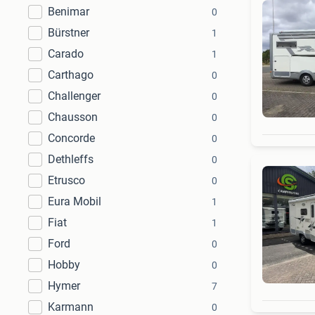
Benimar
0
Bürstner
1
Carado
1
Carthago
0
Challenger
0
Chausson
0
Concorde
0
Dethleffs
0
Etrusco
0
Eura Mobil
1
Fiat
1
Ford
0
Hobby
0
Hymer
7
Karmann
0