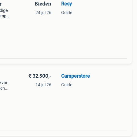
Bieden
Resy
r
dige
24 jul 26
Goirle
camper
en uw
€ 32.500,-
Camperstore
e van
14 jul 26
Goirle
een
van