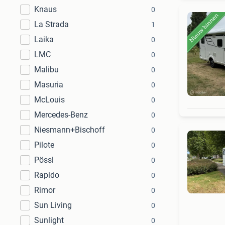
Knaus
0
La Strada
1
Laika
0
LMC
0
Malibu
0
Masuria
0
McLouis
0
Mercedes-Benz
0
Niesmann+Bischoff
0
Pilote
0
Pössl
0
Rapido
0
Rimor
0
Sun Living
0
Sunlight
0