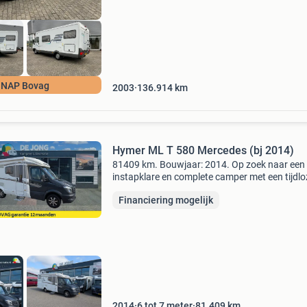
NAP Bovag
2003
136.914
km
Hymer ML T 580 Mercedes (bj 2014)
81409 km. Bouwjaar: 2014. Op zoek naar een
instapklare en complete camper met een tijdlo
uitstraling? Deze hymer ml-t 580 combineert d
Financiering mogelijk
bekende hoogwaardige hymer kwaliteit met e
slimme indeling e
2014
6 tot 7 meter
81.409
km