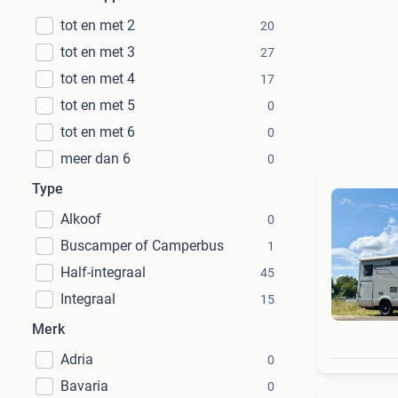
tot en met 2
20
tot en met 3
27
tot en met 4
17
tot en met 5
0
tot en met 6
0
meer dan 6
0
Type
Alkoof
0
Buscamper of Camperbus
1
Half-integraal
45
Integraal
15
Merk
Adria
0
Bavaria
0