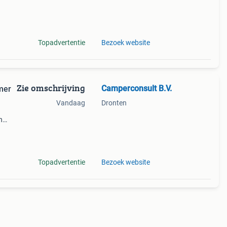
rem
Topadvertentie
Bezoek website
Zie omschrijving
Camperconsult B.V.
mer
Vandaag
Dronten
n
n een
Topadvertentie
Bezoek website