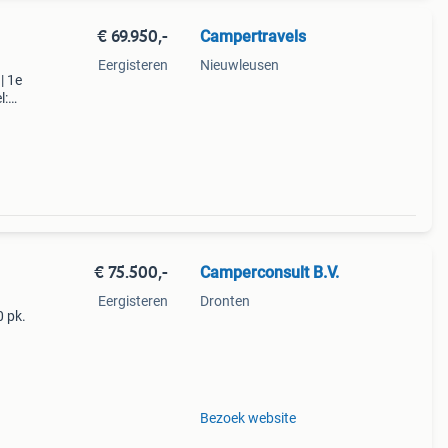
€ 69.950,-
Campertravels
Eergisteren
Nieuwleusen
| 1e
l:
7 km
el
€ 75.500,-
Camperconsult B.V.
Eergisteren
Dronten
0 pk.
rem
Bezoek website