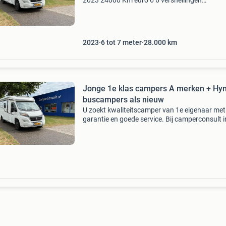
2023 24000 Km euro 6 6 versnellingen
stuurbekrachtiging motor-airco fiat abs, asr,
cruisecontrol 16 inch wielen elektrische hand
start/ stopsysteem
2023
6 tot 7 meter
28.000
km
Jonge 1e klas campers A merken + Hy
buscampers als nieuw
U zoekt kwaliteitscamper van 1e eigenaar met
garantie en goede service. Bij camperconsult i
dronten bent u aan het juiste adres. Wij biede
gevarieerd aanbod jonge campers met diverse
indelingen