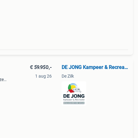
€ 59.950,-
DE JONG Kampeer & Recreatie
1 aug 26
De Zilk
ze
e
en