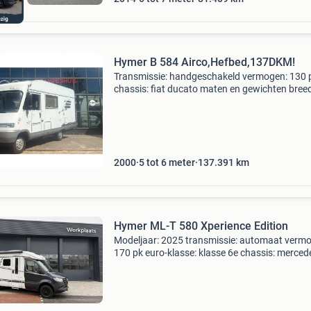
Hymer B 584 Airco,Hefbed,137DKM!
Transmissie: handgeschakeld vermogen: 130 
chassis: fiat ducato maten en gewichten breed
220 cm. Opbouw lengte: 580 cm. Totale lengte
cm. Totale hoogte: 290 cm. Leeg-gewicht: 275
Maxima
2000
5 tot 6 meter
137.391
km
Hymer ML-T 580 Xperience Edition
Modeljaar: 2025 transmissie: automaat verm
170 pk euro-klasse: klasse 6e chassis: merced
benz maten en gewichten breedte: 222 cm. To
lengte: 698 cm. Totale hoogte: 295 cm. Leeg-
gewicht: 287