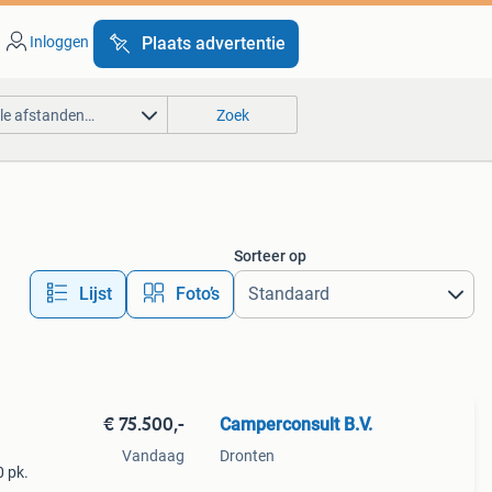
Inloggen
Plaats advertentie
lle afstanden…
Zoek
Sorteer op
Lijst
Foto’s
€ 75.500,-
Camperconsult B.V.
Vandaag
Dronten
0 pk.