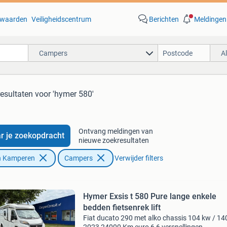
waarden
Veiligheidscentrum
Berichten
Meldingen
Campers
A
resultaten
voor 'hymer 580'
Ontvang meldingen van
r je zoekopdracht
nieuwe zoekresultaten
n Kamperen
Campers
Verwijder filters
Hymer Exsis t 580 Pure lange enkele
bedden fietsenrek lift
Fiat ducato 290 met alko chassis 104 kw / 14