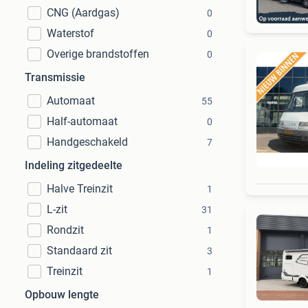
CNG (Aardgas)
0
Waterstof
0
Overige brandstoffen
0
Transmissie
Automaat
55
Half-automaat
0
Handgeschakeld
7
Indeling zitgedeelte
Halve Treinzit
1
L-zit
31
Rondzit
1
Standaard zit
3
Treinzit
1
Opbouw lengte