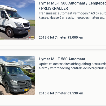
Hymer ML-T 580 Automaat / Lengtebe
/ PRIJSKNALLER
Transmissie: automaat vermogen: 163 pk euro
klasse: klasse 6 chassis: mercedes maten en
gewichten breedte: 222 cm. Opbouw lengte: 6
cm. Totale lengte: 698 cm. Stahoogte: 198 cm
Leeg-gewicht: 2970 k
2018
6 tot 7 meter
93.000
km
Hymer ML-T 580 Automaat
Opties en accessoires airbag airbag bestuurd
alarm / vergrendeling centrale deurvergrendel
afstandbediend audio installatie navigatiesy
elektronische systemen abs cruise control esp
elektri
2015
6 tot 7 meter
61.538
km