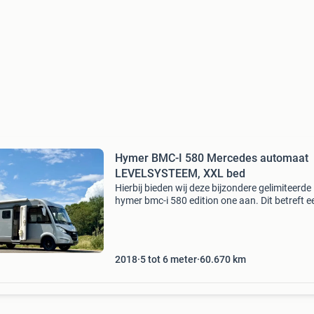
Hymer BMC-I 580 Mercedes automaat
LEVELSYSTEEM, XXL bed
Hierbij bieden wij deze bijzondere gelimiteerde
hymer bmc-i 580 edition one aan. Dit betreft e
exclusieve uitvoering waarvan er slechts 150
exemplaren zijn gebouwd. Deze camper is n
9 uit de ed
2018
5 tot 6 meter
60.670
km