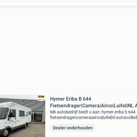
Hymer Eriba B 644
Fietsendrager|Camera|Airco|Luifel|NL 
Mk autobedrijf biedt u aan: hymer eriba b 644
fietsendrager|camera|airco|luifel|nl auto|volled
onderhouden en recent grote beurt gehad bij
Dealer onderhouden
130.000 Algemene informatie aantal deuren: 
kleur: wit ken