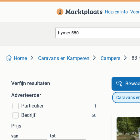
Help en info
Voor
83 
Home
Caravans en Kamperen
Campers
Verfijn resultaten
Bewaa
Adverteerder
Caravans e
Particulier
1
Bedrijf
60
Prijs
van
tot