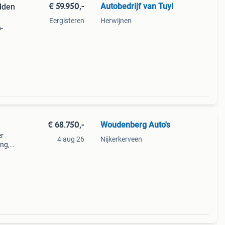
€ 59.950,-
Autobedrijf van Tuyl
dden
Eergisteren
Herwijnen
-
98
.
€ 68.750,-
Woudenberg Auto's
er
4 aug 26
Nijkerkerveen
ing,
steem