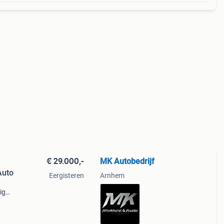
€ 29.000,-
MK Autobedrijf
Auto
Eergisteren
Arnhem
ig
2