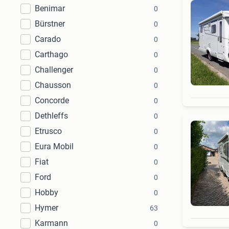
Benimar
0
Bürstner
0
Carado
0
Carthago
0
Challenger
0
Chausson
0
Concorde
0
Dethleffs
0
Etrusco
0
Eura Mobil
0
Fiat
0
Ford
0
Hobby
0
Hymer
63
Karmann
0