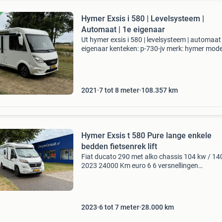
Hymer Exsis i 580 | Levelsysteem |
Automaat | 1e eigenaar
Ut hymer exsis i 580 | levelsysteem | automaat 
eigenaar kenteken: p-730-jv merk: hymer mode
ex580 apk tot: 28-05-2027 tellerstand: 10835
carrosserievorm: camper brandstofsoort: dies
bouwj
2021
7 tot 8 meter
108.357
km
Hymer Exsis t 580 Pure lange enkele
bedden fietsenrek lift
Fiat ducato 290 met alko chassis 104 kw / 14
2023 24000 Km euro 6 6 versnellingen
stuurbekrachtiging motor-airco fiat abs, asr,
cruisecontrol 16 inch wielen elektrische hand
start/ stopsysteem
2023
6 tot 7 meter
28.000
km