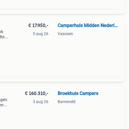
€ 17.950,-
Camperhuis Midden Nederland
pk
5 aug 26
Vaassen
te:
: 580
0 kg.
€ 160.310,-
Broekhuis Campers
ogen:
3 aug 26
Barneveld
es-
tale