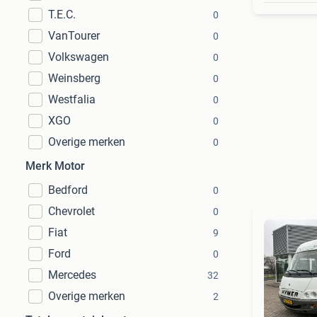
T.E.C.
0
VanTourer
0
Volkswagen
0
Weinsberg
0
Westfalia
0
XGO
0
Overige merken
0
Merk Motor
Bedford
0
Chevrolet
0
Fiat
9
Ford
0
Mercedes
32
Overige merken
2