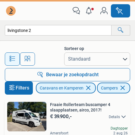
Campers
Sorteer op
Alle afstanden…
Bewaar je zoekopdracht
Filters
Caravans en Kamperen
Campers
Ve
Fraaie Rollerteam buscamper 4
slaapplaatsen, airco, 2017!
€ 39.900,-
Details
Dagtopper
Amersfoort
2 aug 26