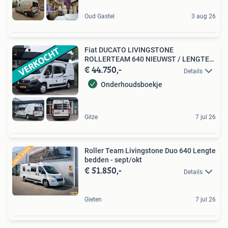
Oud Gastel
3 aug 26
Fiat DUCATO LIVINGSTONE
ROLLERTEAM 640 NIEUWST / LENGTE
€ 44.750,-
BEDD
Details
Onderhoudsboekje
Gilze
7 jul 26
Roller Team Livingstone Duo 640 Lengte
bedden - sept/okt
€ 51.850,-
Details
Gieten
7 jul 26