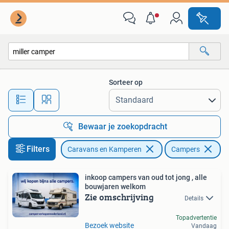
Campers
Sorteer op
Alle afstanden…
Bewaar je zoekopdracht
Filters
Caravans en Kamperen
Campers
Ve
inkoop campers van oud tot jong , alle
bouwjaren welkom
Zie omschrijving
Details
Topadvertentie
Bezoek website
Vandaag