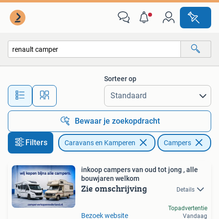
Campers
Sorteer op
Alle afstanden…
Bewaar je zoekopdracht
Filters
Caravans en Kamperen
Campers
Ve
inkoop campers van oud tot jong , alle
bouwjaren welkom
Zie omschrijving
Details
Topadvertentie
Bezoek website
Vandaag