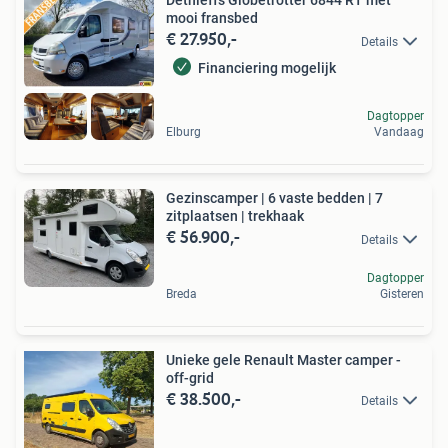
Dethleffs Globetrotter 6844 RT met
mooi fransbed
€ 27.950,-
Details
Financiering mogelijk
Dagtopper
Elburg
Vandaag
Gezinscamper | 6 vaste bedden | 7
zitplaatsen | trekhaak
€ 56.900,-
Details
Dagtopper
Breda
Gisteren
Unieke gele Renault Master camper -
off-grid
€ 38.500,-
Details