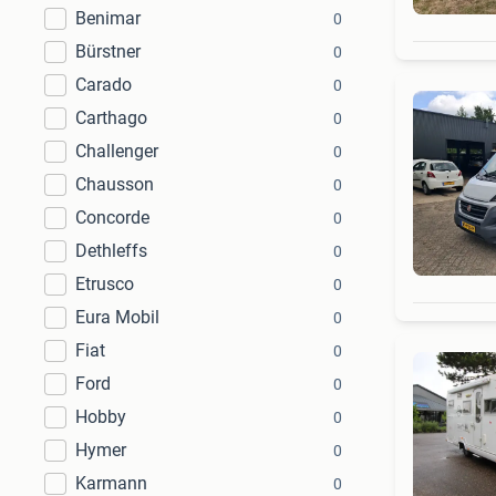
Benimar
0
Bürstner
0
Carado
0
Carthago
0
Challenger
0
Chausson
0
Concorde
0
Dethleffs
0
Etrusco
0
Eura Mobil
0
Fiat
0
Ford
0
Hobby
0
Hymer
0
Karmann
0