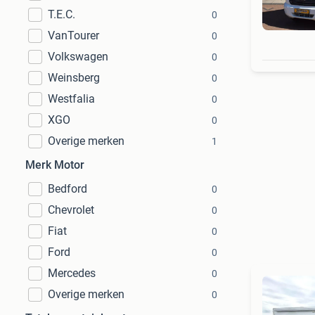
T.E.C.
0
VanTourer
0
Volkswagen
0
Weinsberg
0
Westfalia
0
XGO
0
Overige merken
1
Merk Motor
Bedford
0
Chevrolet
0
Fiat
0
Ford
0
Mercedes
0
Overige merken
0