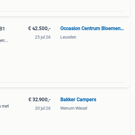
€ 42.500,-
Occasion Centrum Bloemendal
BB1
25 jul 26
Leusden
ken:
 kw
7 Cc
€ 32.900,-
Bakker Campers
en met
20 jul 26
Wenum Wiesel
amen,
g,