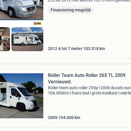
255 uit 2012 met slechts 103.518Km gereden
Gebouwd op basis van een fiat ducato met ee
Financiering mogelijk
ijzersterke 2.3 Turbo diesel. Beschikt over 6
slaapplaatsen e
2012
6 tot 7 meter
103.518
km
Roller Team Auto Roller 265 TL 2009
Vernieuwd.
Roller team auto roller 255p l 2009 ducato euro
104.000Km l frans bed i grote koelkast l veel l
ruimte l opgefrist en verbeterd l historie vanaf
nieuw bekend l zonnepaneel l transmissie: ha
2009
104.000
km