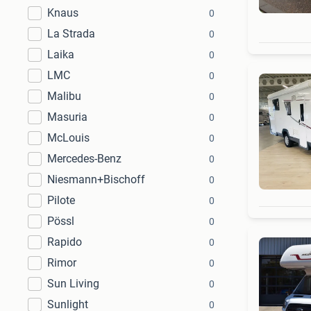
Knaus
0
La Strada
0
Laika
0
LMC
0
Malibu
0
Masuria
0
McLouis
0
Mercedes-Benz
0
Niesmann+Bischoff
0
Pilote
0
Pössl
0
Rapido
0
Rimor
0
Sun Living
0
Sunlight
0