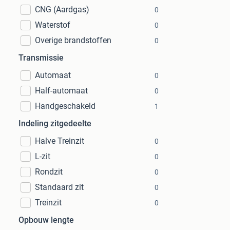
CNG (Aardgas)
0
Waterstof
0
Overige brandstoffen
0
Transmissie
Automaat
0
Half-automaat
0
Handgeschakeld
1
Indeling zitgedeelte
Halve Treinzit
0
L-zit
0
Rondzit
0
Standaard zit
0
Treinzit
0
Opbouw lengte