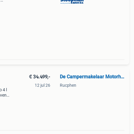
.
n
€ 34.499,-
De Campermakelaar Motorhome Depot regio Zeeland
12 jul 26
Rucphen
 4 l
evens
nd