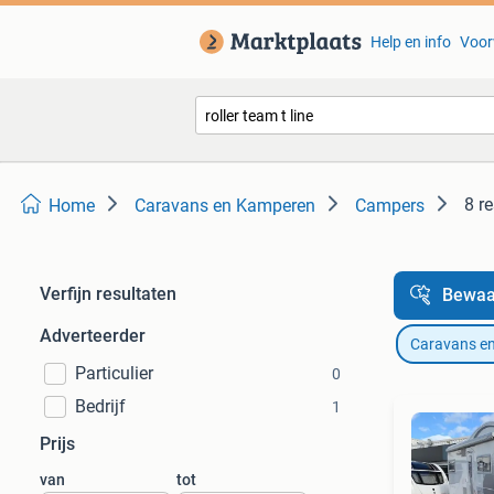
Help en info
Voor
8 r
Home
Caravans en Kamperen
Campers
Verfijn resultaten
Bewaa
Adverteerder
Caravans e
Particulier
0
Bedrijf
1
Prijs
van
tot