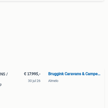
€ 17.995,-
Bruggink Caravans & Campers
NS /
30 jul 26
Almelo
ap
e: