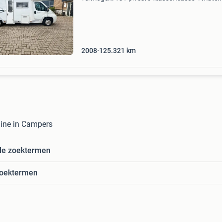
gewichten maximaal gewicht: 3500 kg. Indelin
zitplaatsen standaardzit zijzitgroep keuken
middenkeuken s
2008
125.321
km
 line in Campers
de zoektermen
zoektermen