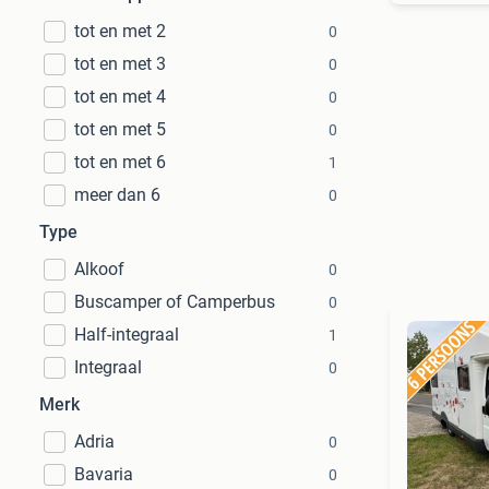
tot en met 2
0
tot en met 3
0
tot en met 4
0
tot en met 5
0
tot en met 6
1
meer dan 6
0
Type
Alkoof
0
Buscamper of Camperbus
0
Half-integraal
1
Integraal
0
Merk
Adria
0
Bavaria
0