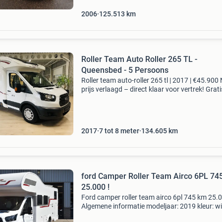
2006
125.513
km
Roller Team Auto Roller 265 TL -
Queensbed - 5 Persoons
Roller team auto-roller 265 tl | 2017 | €45.900 
prijs verlaagd – direct klaar voor vertrek! Grati
extra’s t.w.v. €1.100: 6 Maanden autotrust
instapgarantie 1 jaar gratis b
2017
7 tot 8 meter
134.605
km
ford Camper Roller Team Airco 6PL 74
25.000 !
Ford camper roller team airco 6pl 745 km 25.0
Algemene informatie modeljaar: 2019 kleur: wi
technische informatie vermogen: 125 kw (170