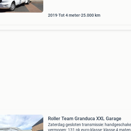
koppel: 405 nm aantal cilinders: 4 motorinhou
1.995
2019
Tot 4 meter
25.000
km
Roller Team Granduca XXL Garage
Zaterdag gesloten transmissie: handgeschakeld
vermogen: 131 pk euro-klasse: klasse 4 maten