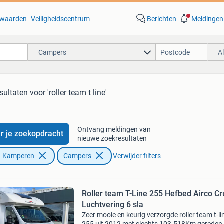
waarden
Veiligheidscentrum
Berichten
Meldingen
Campers
A
esultaten
voor 'roller team t line'
Ontvang meldingen van
r je zoekopdracht
nieuwe zoekresultaten
n Kamperen
Campers
Verwijder filters
Roller team T-Line 255 Hefbed Airco Cr
Luchtvering 6 sla
Zeer mooie en keurig verzorgde roller team t-li