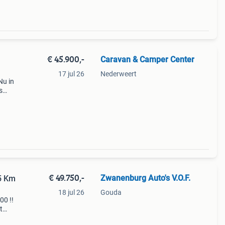
€ 45.900,-
Caravan & Camper Center
17 jul 26
Nederweert
Nu in
s
€ 49.750,-
Zwanenburg Auto's V.O.F.
5 Km
18 jul 26
Gouda
00 !!
t
 pk)