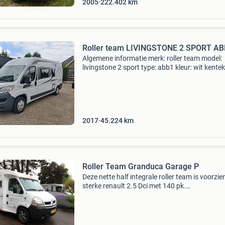
2005
222.402
km
Roller team LIVINGSTONE 2 SPORT A
Algemene informatie merk: roller team model:
livingstone 2 sport type: abb1 kleur: wit kente
nt-925-h technische informatie vermogen: 96
(131 pk) aantal cilinders: 4 motorinhoud: 2.28
gewic
2017
45.224
km
Roller Team Granduca Garage P
Deze nette half integrale roller team is voorzi
sterke renault 2.5 Dci met 140 pk.
Stuurbekrachtiging, motorairco, elektrische r
elektrische spiegels, centrale deurvergrendelin
achteruitr