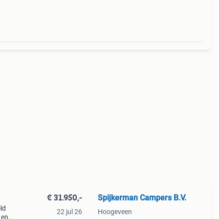
d:
€ 31.950,-
Spijkerman Campers B.V.
22 jul 26
Hoogeveen
 en