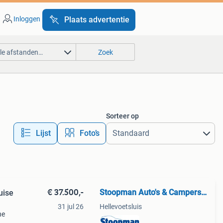
Inloggen
Plaats advertentie
lle afstanden…
Zoek
Sorteer op
Lijst
Foto’s
€ 37.500,-
Stoopman Auto's & Campers B.V.
uise
31 jul 26
Hellevoetsluis
ne