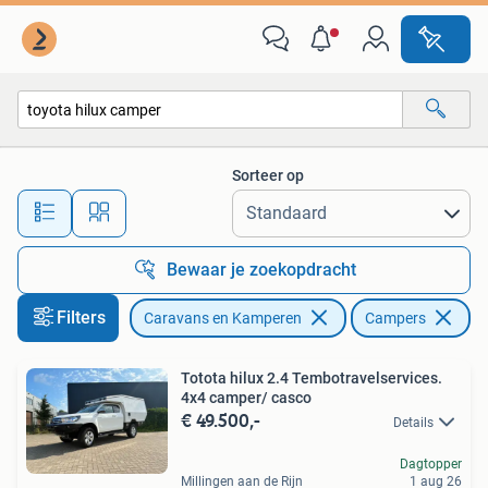
Campers
Sorteer op
Alle afstanden…
Bewaar je zoekopdracht
Filters
Caravans en Kamperen
Campers
Ve
Totota hilux 2.4 Tembotravelservices.
4x4 camper/ casco
€ 49.500,-
Details
Dagtopper
Millingen aan de Rijn
1 aug 26