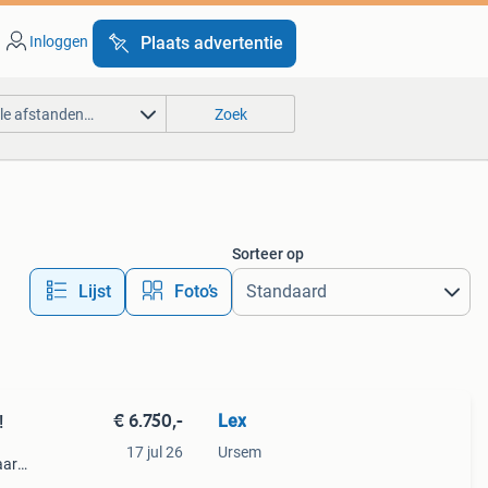
Inloggen
Plaats advertentie
lle afstanden…
Zoek
Sorteer op
Lijst
Foto’s
€ 6.750,-
Lex
!
17 jul 26
Ursem
aar
ieden