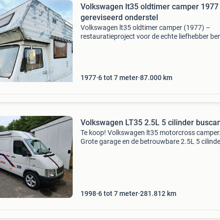
Volkswagen lt35 oldtimer camper 1977
gereviseerd onderstel
Volkswagen lt35 oldtimer camper (1977) –
restauratieproject voor de echte liefhebber be
op zoek naar een bijzondere klassieke camper
karakter? Dan is deze originele volkswagen lt
camper uit
1977
6 tot 7 meter
87.000
km
Volkswagen LT35 2.5L 5 cilinder busc
Te koop! Volkswagen lt35 motorcross camper
Grote garage en de betrouwbare 2.5L 5 cilinde
Fijne ruime bus die veel opbergruimte heeft vo
crossmotor of bijvoorbeeld mountainbike.
Uitschuifbaar bed
1998
6 tot 7 meter
281.812
km