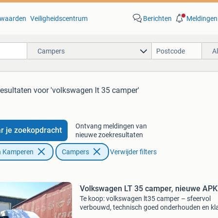
waarden
Veiligheidscentrum
Berichten
Meldingen
Campers
A
resultaten
voor 'volkswagen lt 35 camper'
Ontvang meldingen van
r je zoekopdracht
nieuwe zoekresultaten
n Kamperen
Campers
Verwijder filters
Volkswagen LT 35 camper, nieuwe APK
Te koop: volkswagen lt35 camper – sfeervol
verbouwd, technisch goed onderhouden en kl
voor nieuwe avonturen! Met pijn in ons hart b