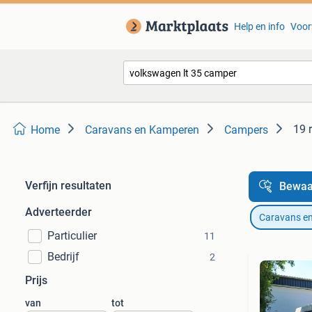
Help en info
Voor
19 
Home
Caravans en Kamperen
Campers
Verfijn resultaten
Bewaa
Adverteerder
Caravans e
Particulier
11
Bedrijf
2
Prijs
van
tot