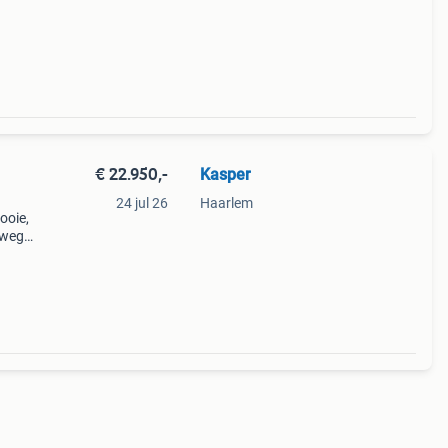
. We
€ 22.950,-
Kasper
24 jul 26
Haarlem
ooie,
nwege
antie
 35 2