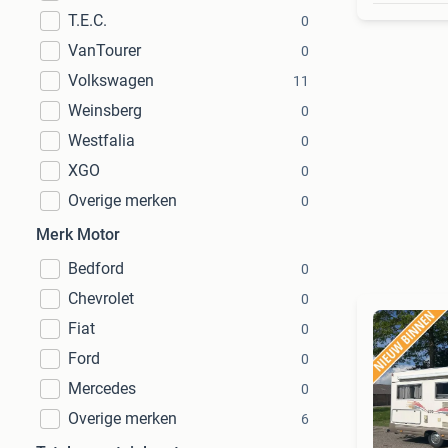
T.E.C.
0
VanTourer
0
Volkswagen
11
Weinsberg
0
Westfalia
0
XGO
0
Overige merken
0
Merk Motor
Bedford
0
Chevrolet
0
Fiat
0
Ford
0
Mercedes
0
Overige merken
6