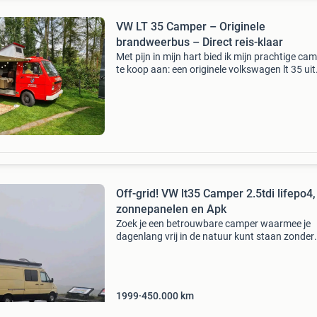
VW LT 35 Camper – Originele
brandweerbus – Direct reis-klaar
Met pijn in mijn hart bied ik mijn prachtige ca
te koop aan: een originele volkswagen lt 35 uit
1987, van oorsprong een oostenrijkse
brandweerbus, die in 2022 is omgebouwd tot
camper. 1987, Dus we
Off-grid! VW lt35 Camper 2.5tdi lifepo4,
zonnepanelen en Apk
Zoek je een betrouwbare camper waarmee je
dagenlang vrij in de natuur kunt staan zonder
stroompaal? Deze volkswagen lt35 uit 1999 is
binnen voorzien van alle moderne gemakken 
luxe elektra. Van
1999
450.000
km