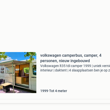
volkswagen camperbus, camper, 4
personen, nieuw ingebouwd
Volkswagen lt35 tdi camper 1999 | uniek vern
interieur | daktent | 4 slaapplaatsen ben je op 
naar een camper waarmee je direct op avontu
kunt? Deze bijzondere volkswagen lt35 tdi uit
1999
Tot 4 meter