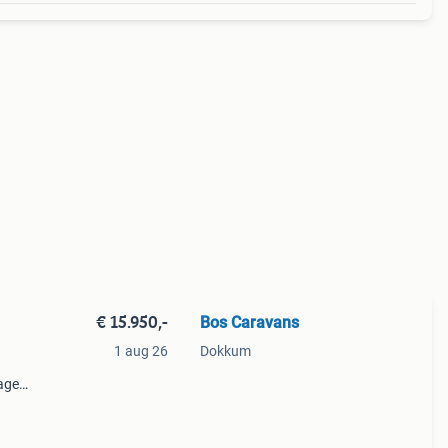
€ 15.950,-
Bos Caravans
1 aug 26
Dokkum
wagen
te