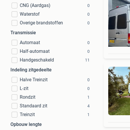
CNG (Aardgas)
0
Waterstof
0
Overige brandstoffen
0
Transmissie
Automaat
0
Half-automaat
0
Handgeschakeld
11
Indeling zitgedeelte
Halve Treinzit
0
L-zit
0
Rondzit
1
Standaard zit
4
Treinzit
1
Opbouw lengte