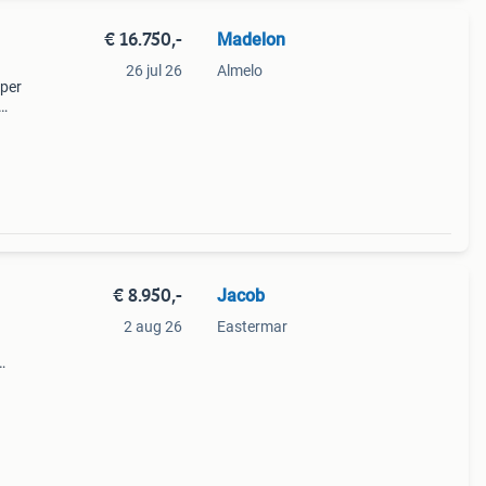
€ 16.750,-
Madelon
26 jul 26
Almelo
mper
€ 8.950,-
Jacob
2 aug 26
Eastermar
 van
en