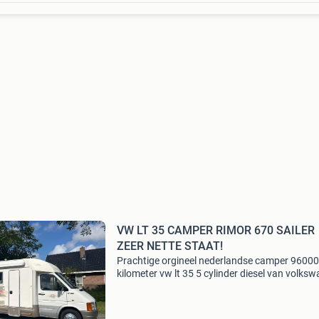
VW LT 35 CAMPER RIMOR 670 SAILER
ZEER NETTE STAAT!
Prachtige orgineel nederlandse camper 96000
kilometer vw lt 35 5 cylinder diesel van volks
rimor 670 sailer opbouw interieur is in zeer net
staat komt van tweede eigenaar! Altijd netjes
onderho