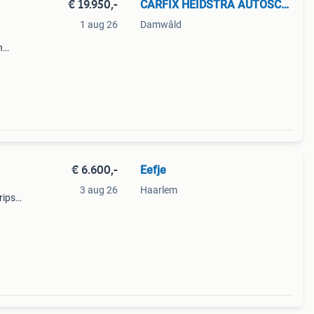
€ 19.950,-
CARFIX HEIDSTRA AUTOSCHADE
1 aug 26
Damwâld
n
s is
ere
€ 6.600,-
Eefje
3 aug 26
Haarlem
rips
 aan
r