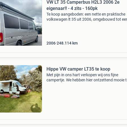
VW LT 35 Camperbus H2L3 2006 2e
eigenaar!! - 4 zits - 160pk
Te koop aangeboden: een nette en praktische
volkswagen lt 35 uit 2006, omgebouwd tot ee
compacte en multifunctionele camper. Deze bu
ideaal voor roadtrips, weekendjes weg of lang
reizen maar d
2006
248.114
km
Hippe VW camper LT35 te koop
Met pijn in ons hart verkopen wij ons fijne
campertje. We hebben hier ontzettend mooie t
mee gemaakt en er met veel zorg en aandacht
geklust (zowel zelf als via garages). Klaar voo
nieuwe avo