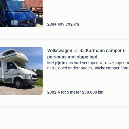
wij onze volkswagen lt35 camper te koop aan
hebben deze
2004
499.792
km
Volkswagen LT 35 Karmann camper 6
persoons met stapelbed!
Met pijn in ons hart verkopen wij onze super m
nette, goed onderhouden, unieke camper. Va
oudere kinderen die niet meer meegaan op vak
is de camper voor ons te groot. Volkswagen lt
2002
4 tot 5 meter
238.000
km