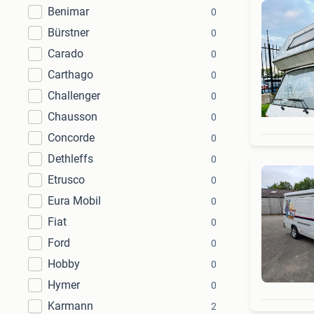
Benimar
0
Bürstner
0
Carado
0
Carthago
0
Challenger
0
Chausson
0
Concorde
0
Dethleffs
0
Etrusco
0
Eura Mobil
0
Fiat
0
Ford
0
Hobby
0
Hymer
0
Karmann
2