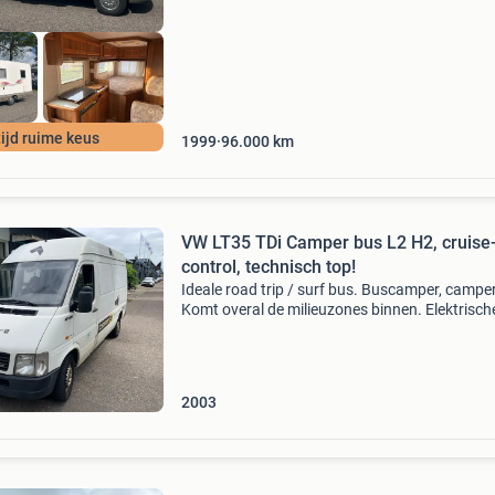
tijd ruime keus
1999
96.000
km
VW LT35 TDi Camper bus L2 H2, cruise
control, technisch top!
Ideale road trip / surf bus. Buscamper, camper
Komt overal de milieuzones binnen. Elektrisch
ramen cruise control sound system 3e stoel in
midden opklapbaar km 429456 distributierie
recentelijk
2003