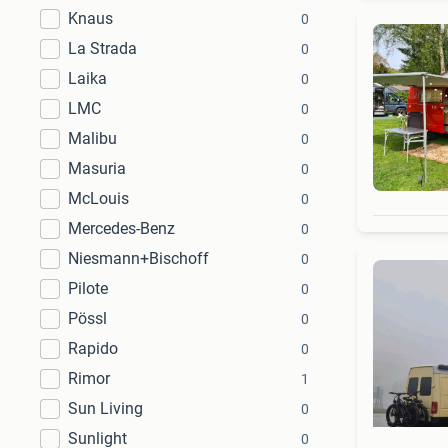
Knaus
0
La Strada
0
Laika
0
LMC
0
Malibu
0
Masuria
0
McLouis
0
Mercedes-Benz
0
Niesmann+Bischoff
0
Pilote
0
Pössl
0
Rapido
0
Rimor
1
Sun Living
0
Sunlight
0