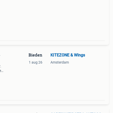
Bieden
KITEZONE & Wings
-
1 aug 26
Amsterdam
.
e
 het
m