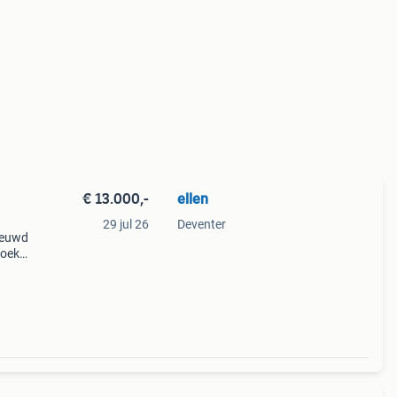
€ 13.000,-
ellen
29 jul 26
Deventer
ieuwd
zoek
ur
 1999