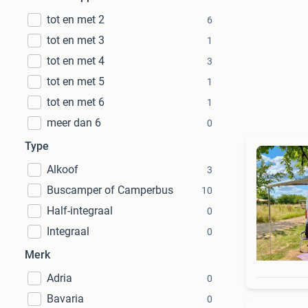
tot en met 2
6
tot en met 3
1
tot en met 4
3
tot en met 5
1
tot en met 6
1
meer dan 6
0
Type
Alkoof
3
Buscamper of Camperbus
10
Half-integraal
0
Integraal
0
Merk
Adria
0
Bavaria
0