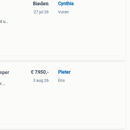
Bieden
Cynthia
27 jul 26
Vuren
nt u
 met
35
€ 7.950,-
Pieter
amper
.
3 aug 26
Ens
r.
or