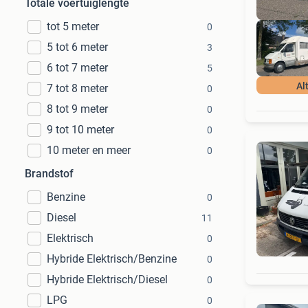
Totale voertuiglengte
tot 5 meter
0
5 tot 6 meter
3
6 tot 7 meter
5
Al
7 tot 8 meter
0
8 tot 9 meter
0
9 tot 10 meter
0
10 meter en meer
0
Brandstof
Benzine
0
Diesel
11
Elektrisch
0
Hybride Elektrisch/Benzine
0
Hybride Elektrisch/Diesel
0
LPG
0